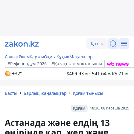
Қаз
Саясат
Әлем
Қаржы
Оқиға
Құқық
Мақалалар
#Референдум-2026
#Қазақстан мақтанышы
+32°
$
469.93
€
541.64
₽
5.71
Басты
Барлық жаңалықтар
Қоғам тынысы
Қоғам
18:36, 08 қараша 2025
Астанада және елдің 13
өңірінде қар, жел және