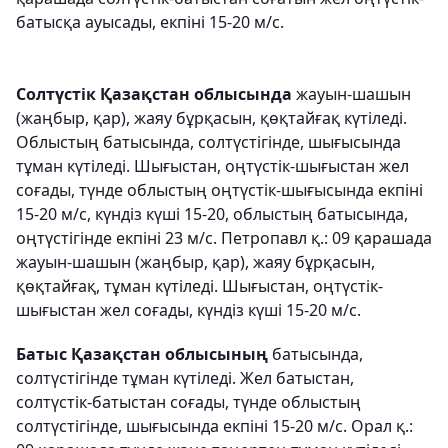
батысқа ауысады, екпіні 15-20 м/с.
Солтүстік Қазақстан облысында
жауын-шашын
(жаңбыр, қар), жаяу бұрқасын, қөқтайғақ күтіледі.
Облыстың батысында, солтүстігінде, шығысында
тұман күтіледі. Шығыстан, оңтүстік-шығыстан жел
соғады, түнде облыстың оңтүстік-шығысында екпіні
15-20 м/с, күндіз күші 15-20, облыстың батысында,
оңтүстігінде екпіні 23 м/с. Петропавл қ.: 09 қарашада
жауын-шашын (жаңбыр, қар), жаяу бұрқасын,
қөқтайғақ, тұман күтіледі. Шығыстан, оңтүстік-
шығыстан жел соғады, күндіз күші 15-20 м/с.
Батыс Қазақстан облысының
батысында,
солтүстігінде тұман күтіледі. Жел батыстан,
солтүстік-батыстан соғады, түнде облыстың
солтүстігінде, шығысында екпіні 15-20 м/с. Орал қ.: