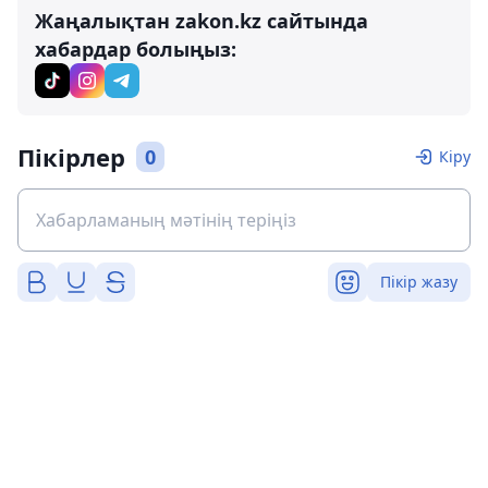
Жаңалықтан zakon.kz сайтында
хабардар болыңыз:
Пікірлер
0
Кіру
Пікір жазу