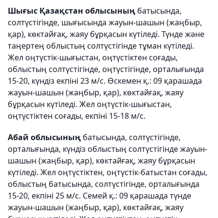
Шығыс Қазақстан облысының
батысында,
солтүстігінде, шығысында жауын-шашын (жаңбыр,
қар), көктайғақ, жаяу бұрқасын күтіледі. Түнде және
таңертең облыстың солтүстігінде тұман күтіледі.
Жел оңтүстік-шығыстан, оңтүстіктен соғады,
облыстың солтүстігінде, оңтүстігінде, орталығында
15-20, күндіз екпіні 23 м/с. Өскемен қ.: 09 қарашада
жауын-шашын (жаңбыр, қар), көктайғақ, жаяу
бұрқасын күтіледі. Жел оңтүстік-шығыстан,
оңтүстіктен соғады, екпіні 15-18 м/с.
Абай облысының
батысында, солтүстігінде,
орталығында, күндіз облыстың солтүстігінде жауын-
шашын (жаңбыр, қар), көктайғақ, жаяу бұрқасын
күтіледі. Жел оңтүстіктен, оңтүстік-батыстан соғады,
облыстың батысында, солтүстігінде, орталығында
15-20, екпіні 25 м/с. Семей қ.: 09 қарашада түнде
жауын-шашын (жаңбыр, қар), көктайғақ, жаяу