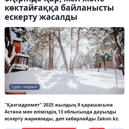
көктайғаққа байланысты
ескерту жасалды
Сурет: unsplash
"Қазгидромет" 2025 жылдың 9 қарашасына
Астана мен еліміздің 13 облысында дауылды
ескерту жариялады, деп хабарлайды Zakon.kz.