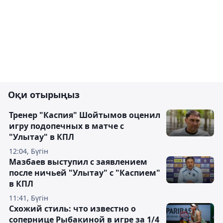
Оқи отырыңыз
Тренер "Каспия" Шойтымов оценил
игру подопечных в матче с
"Улытау" в КПЛ
12:04, Бүгін
Мазбаев выступил с заявлением
после ничьей "Улытау" с "Каспием"
в КПЛ
11:41, Бүгін
Схожий стиль: что известно о
сопернице Рыбакиной в игре за 1/4