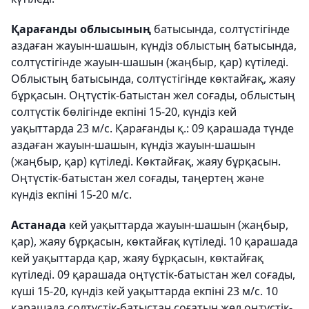
Қарағанды облысының
батысында, солтүстігінде
аздаған жауын-шашын, күндіз облыстың батысында,
солтүстігінде жауын-шашын (жаңбыр, қар) күтіледі.
Облыстың батысында, солтүстігінде көктайғақ, жаяу
бұрқасын. Оңтүстік-батыстан жел соғады, облыстың
солтүстік бөлігінде екпіні 15-20, күндіз кей
уақыттарда 23 м/с. Қарағанды қ.: 09 қарашада түнде
аздаған жауын-шашын, күндіз жауын-шашын
(жаңбыр, қар) күтіледі. Көктайғақ, жаяу бұрқасын.
Оңтүстік-батыстан жел соғады, таңертең және
күндіз екпіні 15-20 м/с.
Астанада
кей уақыттарда жауын-шашын (жаңбыр,
қар), жаяу бұрқасын, көктайғақ күтіледі. 10 қарашада
кей уақыттарда қар, жаяу бұрқасын, көктайғақ
күтіледі. 09 қарашада оңтүстік-батыстан жел соғады,
күші 15-20, күндіз кей уақыттарда екпіні 23 м/с. 10
қарашада солтүстік-батыстан соғатын жел оңтүстік-