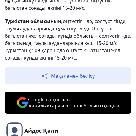
бұрқасын күтіледі. Жел оңтүстіктен, оңтүстік-
батыстан соғады, екпіні 15-20 м/с.
Түркістан облысының
оңтүстігінде, солтүстігінде,
таулы аудандарында тұман күтіледі. Оңтүстік-
батыстан жел соғады, күндіз облыстың солтүстігінде,
батысында, таулы аудандарында күші 15-20 м/с.
Түркістан қ.: 09 қарашада оңтүстік-батыстан жел
соғады, күндіз екпіні 15-20 м/с.
Мақаламен бөлісу
Google-ға қосылып,
жаңалықтарды бірінші болып оқыңыз
Айдос Қали