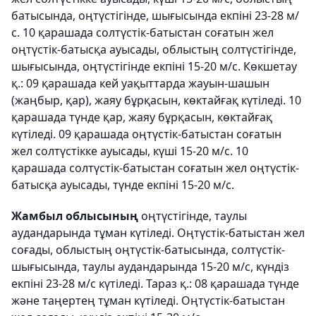
батысында, оңтүстігінде, шығысында екпіні 23-28 м/
с. 10 қарашада солтүстік-батыстан соғатын жел
оңтүстік-батысқа ауысады, облыстың солтүстігінде,
шығысында, оңтүстігінде екпіні 15-20 м/с. Көкшетау
қ.: 09 қарашада кей уақыттарда жауын-шашын
(жаңбыр, қар), жаяу бұрқасын, көктайғақ күтіледі. 10
қарашада түнде қар, жаяу бұрқасын, көктайғақ
күтіледі. 09 қарашада оңтүстік-батыстан соғатын
жел солтүстікке ауысады, күші 15-20 м/с. 10
қарашада солтүстік-батыстан соғатын жел оңтүстік-
батысқа ауысады, түнде екпіні 15-20 м/с.
Жамбыл облысының
оңтүстігінде, таулы
аудандарында тұман күтіледі. Оңтүстік-батыстан жел
соғады, облыстың оңтүстік-батысында, солтүстік-
шығысында, таулы аудандарында 15-20 м/с, күндіз
екпіні 23-28 м/с күтіледі. Тараз қ.: 08 қарашада түнде
және таңертең тұман күтіледі. Оңтүстік-батыстан