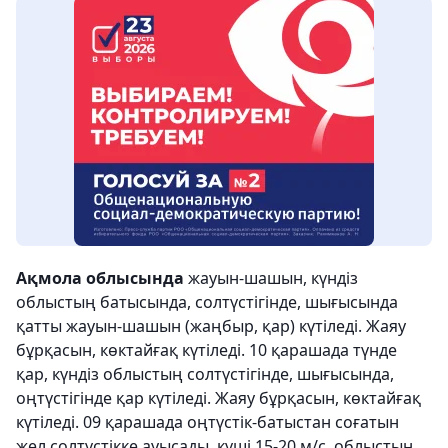
Ақмола облысында
жауын-шашын, күндіз
облыстың батысында, солтүстігінде, шығысында
қатты жауын-шашын (жаңбыр, қар) күтіледі. Жаяу
бұрқасын, көктайғақ күтіледі. 10 қарашада түнде
қар, күндіз облыстың солтүстігінде, шығысында,
оңтүстігінде қар күтіледі. Жаяу бұрқасын, көктайғақ
күтіледі. 09 қарашада оңтүстік-батыстан соғатын
жел солтүстікке ауысады, күші 15-20 м/с, облыстың