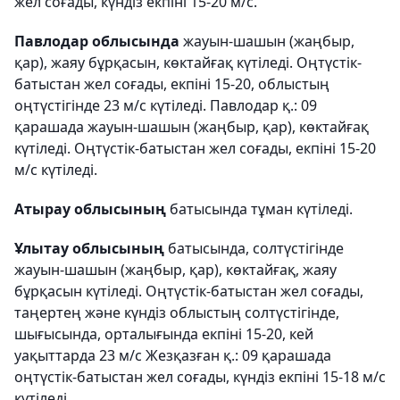
жел соғады, күндіз екпіні 15-20 м/с.
Павлодар облысында
жауын-шашын (жаңбыр,
қар), жаяу бұрқасын, көктайғақ күтіледі. Оңтүстік-
батыстан жел соғады, екпіні 15-20, облыстың
оңтүстігінде 23 м/с күтіледі. Павлодар қ.: 09
қарашада жауын-шашын (жаңбыр, қар), көктайғақ
күтіледі. Оңтүстік-батыстан жел соғады, екпіні 15-20
м/с күтіледі.
Атырау облысының
батысында тұман күтіледі.
Ұлытау облысының
батысында, солтүстігінде
жауын-шашын (жаңбыр, қар), көктайғақ, жаяу
бұрқасын күтіледі. Оңтүстік-батыстан жел соғады,
таңертең және күндіз облыстың солтүстігінде,
шығысында, орталығында екпіні 15-20, кей
уақыттарда 23 м/с Жезқазған қ.: 09 қарашада
оңтүстік-батыстан жел соғады, күндіз екпіні 15-18 м/с
күтіледі.