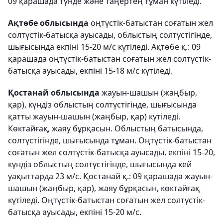
09 қарашада түнде және таңертең тұман күтіледі.
Ақтөбе облысында
оңтүстік-батыстан соғатын жел
солтүстік-батысқа ауысады, облыстың солтүстігінде,
шығысында екпіні 15-20 м/с күтіледі. Ақтөбе қ.: 09
қарашада оңтүстік-батыстан соғатын жел солтүстік-
батысқа ауысады, екпіні 15-18 м/с күтіледі.
Қостанай облысында
жауын-шашын (жаңбыр,
қар), күндіз облыстың солтүстігінде, шығысында
қатты жауын-шашын (жаңбыр, қар) күтіледі.
Көктайғақ, жаяу бұрқасын. Облыстың батысында,
солтүстігінде, шығысында тұман. Оңтүстік-батыстан
соғатын жел солтүстік-батысқа ауысады, екпіні 15-20,
күндіз облыстың солтүстігінде, шығысында кей
уақыттарда 23 м/с. Қостанай қ.: 09 қарашада жауын-
шашын (жаңбыр, қар), жаяу бұрқасын, көктайғақ
күтіледі. Оңтүстік-батыстан соғатын жел солтүстік-
батысқа ауысады, екпіні 15-20 м/с.