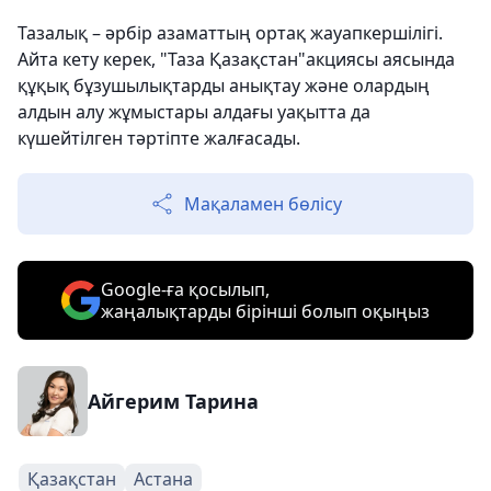
Тазалық – әрбір азаматтың ортақ жауапкершілігі.
Айта кету керек, "Таза Қазақстан"акциясы аясында
құқық бұзушылықтарды анықтау және олардың
алдын алу жұмыстары алдағы уақытта да
күшейтілген тәртіпте жалғасады.
Мақаламен бөлісу
Google-ға қосылып,
жаңалықтарды бірінші болып оқыңыз
Айгерим Тарина
Қазақстан
Астана