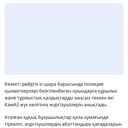
Кезекті рейдтік іс-шара барысында полиция
қызметкерлері белгіленбеген орындарға құрылыс
және тұрмыстық қалдықтарды заңсыз төккен екі
КамАЗ жүк көлігінің жүргізушілерін анықтады.
Аталған құқық бұзушылықтар қала аумағында
тіркеліп, жүргізушілердің абаттандыру қағидаларын