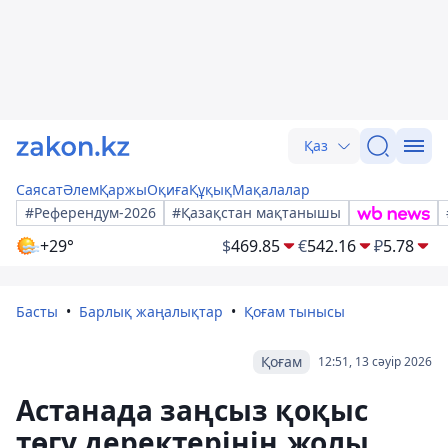
Қаз
Саясат
Әлем
Қаржы
Оқиға
Құқық
Мақалалар
#Референдум-2026
#Қазақстан мақтанышы
+29°
$
469.85
€
542.16
₽
5.78
Басты
Барлық жаңалықтар
Қоғам тынысы
Қоғам
12:51, 13 сәуір 2026
Астанада заңсыз қоқыс
төгу деректерінің жолы