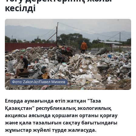
кесілді
Фото: Zakon.kz/Павел Михеев
Елорда аумағында өтіп жатқан "Таза
Қазақстан" республикалық экологиялық
акциясы аясында қоршаған ортаны қорғау
және қала тазалығын сақтау бағытындағы
жұмыстар жүйелі түрде жалғасуда.