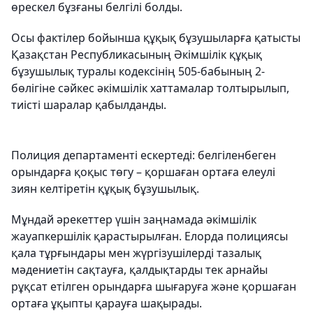
өрескел бұзғаны белгілі болды.
Осы фактілер бойынша құқық бұзушыларға қатысты
Қазақстан Республикасының Әкімшілік құқық
бұзушылық туралы кодексінің 505-бабының 2-
бөлігіне сәйкес әкімшілік хаттамалар толтырылып,
тиісті шаралар қабылданды.
Полиция департаменті ескертеді: белгіленбеген
орындарға қоқыс төгу – қоршаған ортаға елеулі
зиян келтіретін құқық бұзушылық.
Мұндай әрекеттер үшін заңнамада әкімшілік
жауапкершілік қарастырылған. Елорда полициясы
қала тұрғындары мен жүргізушілерді тазалық
мәдениетін сақтауға, қалдықтарды тек арнайы
рұқсат етілген орындарға шығаруға және қоршаған
ортаға ұқыпты қарауға шақырады.