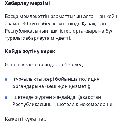
Хабарлау мерзімі
Басқа мемлекеттің азаматтығын алғаннан кейін
азамат 30 күнтізбелік күн ішінде Қазақстан
Республикасының ішкі істер органдарына бұл
туралы хабарлауға міндетті.
Қайда жүгіну керек
Өтініш келесі орындарға беріледі:
тұрғылықты жері бойынша полиция
органдарына (көші-қон қызметі);
шетелде жүрген жағдайда Қазақстан
Республикасының шетелдік мекемелеріне.
Қажетті құжаттар