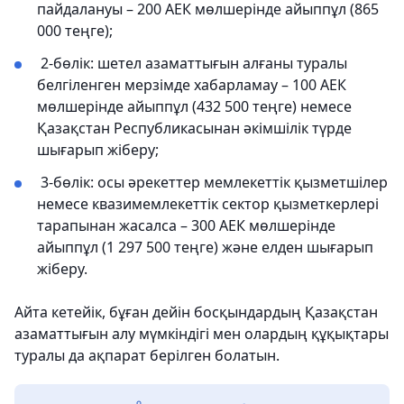
пайдалануы – 200 АЕК мөлшерінде айыппұл (865
000 теңге);
2-бөлік: шетел азаматтығын алғаны туралы
белгіленген мерзімде хабарламау – 100 АЕК
мөлшерінде айыппұл (432 500 теңге) немесе
Қазақстан Республикасынан әкімшілік түрде
шығарып жіберу;
3-бөлік: осы әрекеттер мемлекеттік қызметшілер
немесе квазимемлекеттік сектор қызметкерлері
тарапынан жасалса – 300 АЕК мөлшерінде
айыппұл (1 297 500 теңге) және елден шығарып
жіберу.
Айта кетейік, бұған дейін босқындардың Қазақстан
азаматтығын алу мүмкіндігі мен олардың құқықтары
туралы да ақпарат берілген болатын.