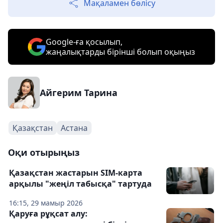
Мақаламен бөлісу
Google-ға қосылып,
жаңалықтарды бірінші болып оқыңыз
Айгерим Тарина
Қазақстан
Астана
Оқи отырыңыз
Қазақстан жастарын SIM-карта
арқылы "жеңіл табысқа" тартуда
16:15, 29 мамыр 2026
Қаруға рұқсат алу: