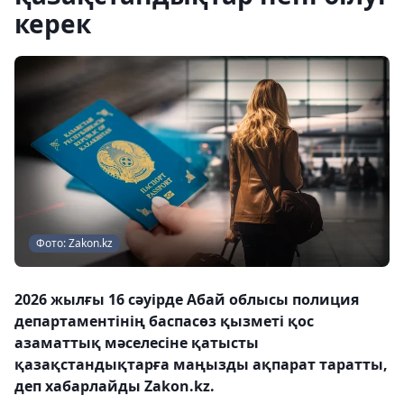
керек
Фото: Zakon.kz
2026 жылғы 16 сәуірде Абай облысы полиция
департаментінің баспасөз қызметі қос
азаматтық мәселесіне қатысты
қазақстандықтарға маңызды ақпарат таратты,
деп хабарлайды Zakon.kz.