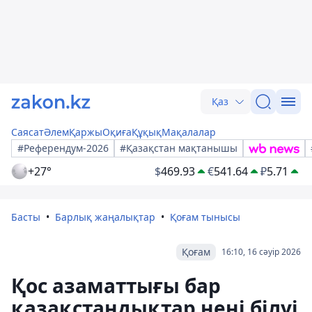
Қаз
Саясат
Әлем
Қаржы
Оқиға
Құқық
Мақалалар
#Референдум-2026
#Қазақстан мақтанышы
+27°
$
469.93
€
541.64
₽
5.71
Басты
Барлық жаңалықтар
Қоғам тынысы
Қоғам
16:10, 16 сәуір 2026
Қос азаматтығы бар
қазақстандықтар нені білуі