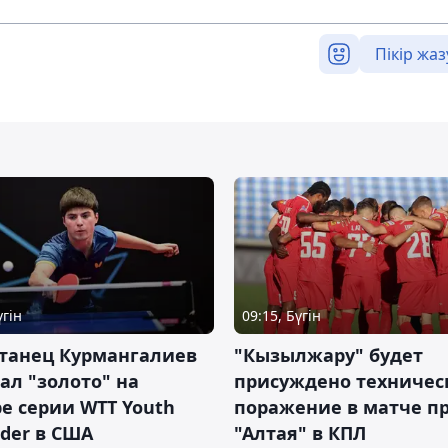
Пікір жаз
үгін
09:15, Бүгін
станец Курмангалиев
"Кызылжару" будет
ал "золото" на
присуждено техничес
е серии WTT Youth
поражение в матче п
der в США
"Алтая" в КПЛ