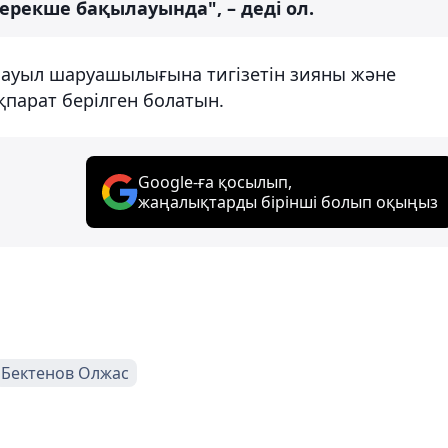
ерекше бақылауында", – деді ол.
ің ауыл шаруашылығына тигізетін зияны және
парат берілген болатын.
Google-ға қосылып,
жаңалықтарды бірінші болып оқыңыз
Бектенов Олжас