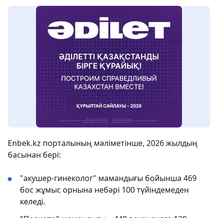
Enbek.kz порталының мәліметінше, 2026 жылдың
басынан бері:
"акушер-гинеколог" мамандығы бойынша 469
бос жұмыс орнына небәрі 100 түйіндемеден
келеді.