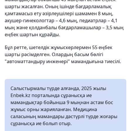
шарты жасалған. Оның ішінде бағдарламалық
қамтамасыз ету әзірлеушілері шамамен 8 мың,
акушер-гинекологтар – 4,6 мың, педиатрлар – 4,1
мың және қолданбалы бағдарламашылар – 3,5 мың
еңбек шартын құрайды.
Бұл ретте, шетелдік жұмыскерлермен 55 еңбек
шарты рәсімделген. Олардың басым бөлігі
"автоматтандыру инженері" мамандығына тиесілі.
Салыстырмалы түрде алғанда, 2025 жылы
Enbek.kz порталында сұранысқа ие
мамандықтар бойынша 9 мыңнан астам бос
жұмыс орны жарияланған. Медицина
саласының мамандары дәстүрлі түрде жоғары
сұранысқа ие болып отыр.