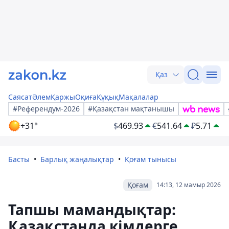
Қаз
Саясат
Әлем
Қаржы
Оқиға
Құқық
Мақалалар
#Референдум-2026
#Қазақстан мақтанышы
+31°
$
469.93
€
541.64
₽
5.71
Басты
Барлық жаңалықтар
Қоғам тынысы
Қоғам
14:13, 12 мамыр 2026
Тапшы мамандықтар:
Қазақстанда кімдерге