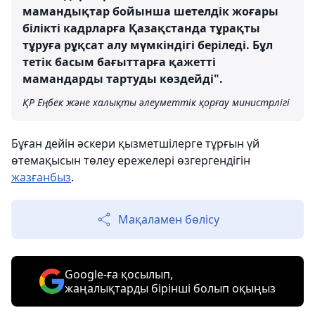
мамандықтар бойынша шетелдік жоғары
білікті кадрларға Қазақстанда тұрақты
тұруға рұқсат алу мүмкіндігі беріледі. Бұл
тетік басым бағыттарға қажетті
мамандарды тартуды көздейді".
ҚР Еңбек және халықты әлеуметтік қорғау министрлігі
Бұған дейін әскери қызметшілерге тұрғын үй
өтемақысын төлеу ережелері өзгергендігін
жазғанбыз
.
Мақаламен бөлісу
Google-ға қосылып,
жаңалықтарды бірінші болып оқыңыз