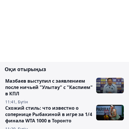
Оқи отырыңыз
Мазбаев выступил с заявлением
после ничьей "Улытау" с "Каспием"
в КПЛ
11:41, Бүгін
Схожий стиль: что известно о
сопернице Рыбакиной в игре за 1/4
финала WTA 1000 в Торонто
11:20, Бүгін