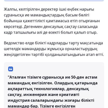
Жалпы, келтірілген деректер ішкі еңбек нарығы
сұранысқа ие мамандықтардың басым бөлігі
бойынша қажеттілікті қамтамасыз етіп отырғанын
көрсетеді. Дегенмен денсаулық сақтау саласында
кадр тапшылығы әлі де өзекті болып қалып отыр.
Ведомство елде білікті кадрларды тарту мақсатында
шетелдік мамандарды жұмысқа орналастырудың
жеңілдетілген тәртібі қолданылатындығын атап өтті.
"Аталған тізімге сұранысқа ие 50-ден астам
мамандық енгізілген. Олардың қатарында
ақпараттық технологиялар, денсаулық
сақтау, инженерия және креативті
индустрия салаларындағы жоғары білікті
мамандар бар. Тізімге енгізілген