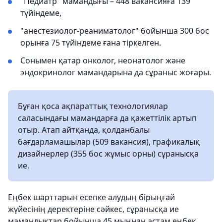
"Педиатр" мамандығы – 448 вакансияға 139
түйіндеме,
"анестезиолог-реаниматолог" бойынша 300 бос
орынға 75 түйіндеме ғана тіркелген.
Сонымен қатар онколог, неонатолог және
эндокринолог мамандарына да сұраныс жоғары.
Бұған қоса ақпараттық технологиялар
саласындағы мамандарға да қажеттілік артып
отыр. Атап айтқанда, қолданбалы
бағдарламашылар (509 вакансия), графикалық
дизайнерлер (355 бос жұмыс орны) сұранысқа
ие.
Еңбек шарттарын есепке алудың бірыңғай
жүйесінің деректеріне сәйкес, сұранысқа ие
мамандықтар бойынша 45 мыңнан астам еңбек