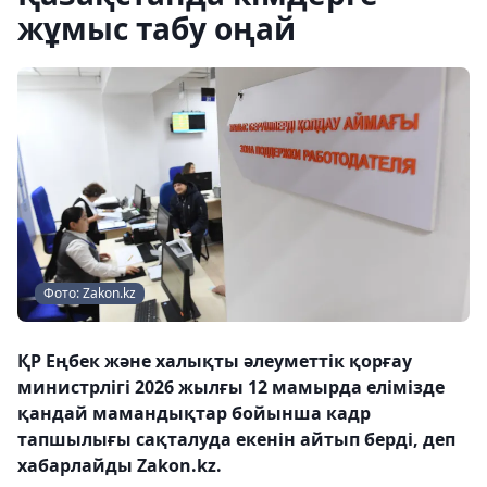
жұмыс табу оңай
Фото: Zakon.kz
ҚР Еңбек және халықты әлеуметтік қорғау
министрлігі 2026 жылғы 12 мамырда елімізде
қандай мамандықтар бойынша кадр
тапшылығы сақталуда екенін айтып берді, деп
хабарлайды Zakon.kz.