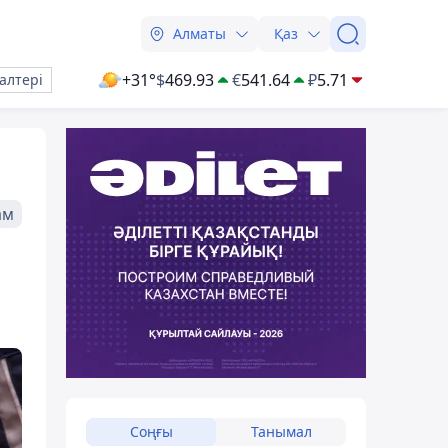
Алматы
Қаз
+31°
$
469.93
€
541.64
₽
5.71
алтері
ам
Соңғы
Танымал