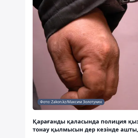
Фото: Zakon.kz/Максим Золотухин
Қарағанды қаласында полиция қыз
тонау қылмысын дер кезінде ашты,