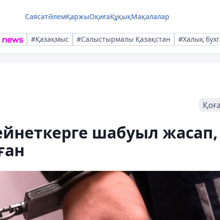
Саясат
Әлем
Қаржы
Оқиға
Құқық
Мақалалар
#Қазақмыс
#Салыстырмалы Қазақстан
#Халық бухг
Қоғ
ейнеткерге шабуыл жасап,
ған