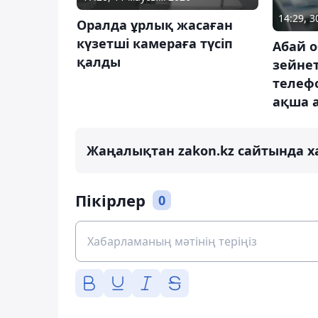
14:29, 3
Оралда ұрлық жасаған
күзетші камераға түсіп
Абай 
қалды
зейне
телеф
ақша 
Жаңалықтан zakon.kz сайтында х
Пікірлер
0