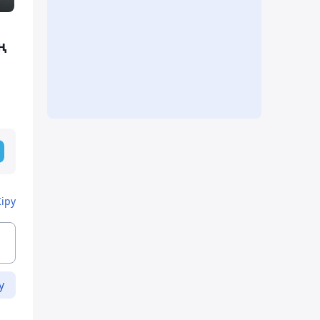
ң
Кіру
у