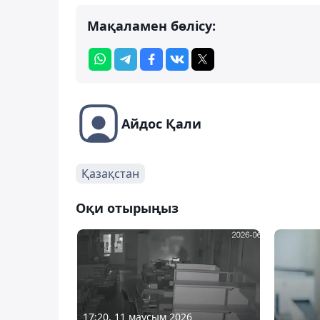
Мақаламен бөлісу:
Айдос Қали
Қазақстан
Оқи отырыңыз
17:20, 11 маусым 2026