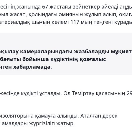
мшесінің жанында 67 жастағы зейнеткер әйелді аңд
буыл жасап, қолындағы әмиянын жұлып алып, оқиғ
атериалдық шығын көлемі 117 мың теңгені құрады
ақылау камераларындағы жазбаларды мұқият
 бағыты бойынша күдіктінің қозғалыс
нген хабарламада.
есінде күдікті ұсталды. Ол Теміртау қаласының 2
у изоляторына қамауға алынды. Аталған дерек
 амалдары жүргізіліп жатыр.