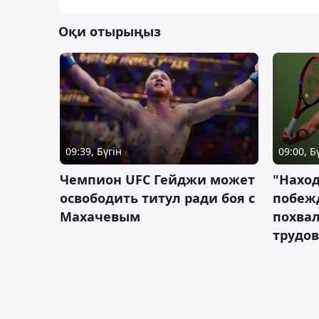
Оқи отырыңыз
09:39, Бүгін
09:00, Б
Чемпион UFC Гейджи может
"Наход
освободить титул ради боя с
побежд
Махачевым
похва
трудов