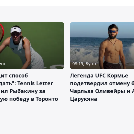
үгін
08:19, Бүгін
ит способ
Легенда UFC Кормье
ать": Tennis Letter
подетвердил отмену 
лил Рыбакину за
Чарльза Оливейры и 
ую победу в Торонто
Царукяна