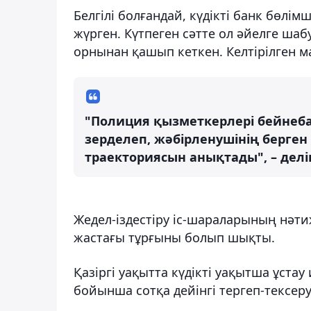
Белгілі болғандай, күдікті банк бөлі
жүрген. Күтпеген сәтте ол әйелге ша
орнынан қашып кеткен. Келтірілген м
"Полиция қызметкерлері бейнеб
зерделеп, жәбірленушінің берген
траекториясын анықтады", – делі
Жедел-іздестіру іс-шараларының нәтиж
жастағы тұрғыны болып шықты.
Қазіргі уақытта күдікті уақытша ұста
бойынша сотқа дейінгі тергеп-тексеру