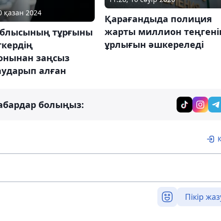
0 қазан 2024
Қарағандыда полиция
жарты миллион теңгені
облысының тұрғыны
ұрлығын әшкереледі
ткердің
онынан заңсыз
аударып алған
абардар болыңыз:
Пікір жаз