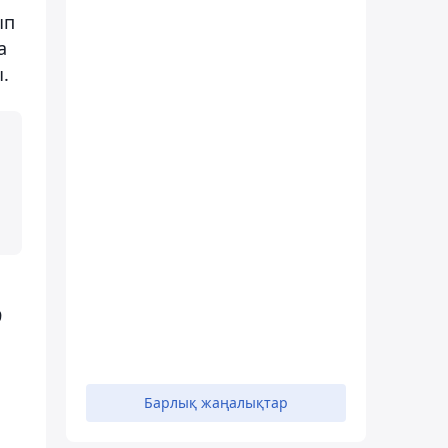
ып
а
.
9
Барлық жаңалықтар