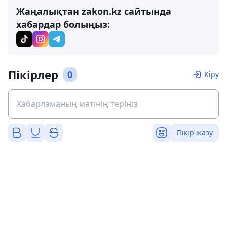
Жаңалықтан zakon.kz сайтында
хабардар болыңыз:
Пікірлер
0
Кіру
Пікір жазу