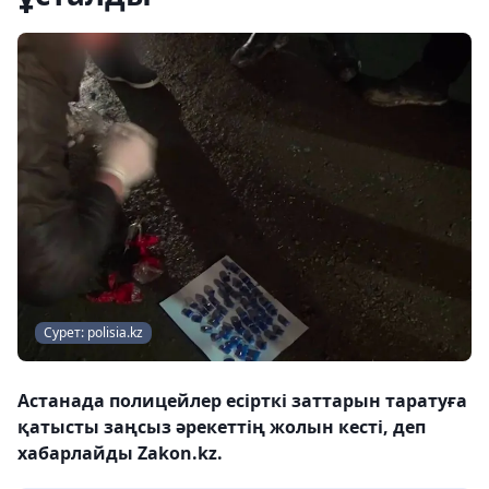
Сурет: polisia.kz
Астанада полицейлер есірткі заттарын таратуға
қатысты заңсыз әрекеттің жолын кесті, деп
хабарлайды Zakon.kz.