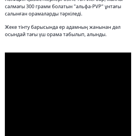
салмағы 300 грамм болатын "альфа-PVP" ұнтағы
салынған орамаларды тәркіледі.
Жеке тінту барысында ер адамның жанынан дәл
осындай тағы үш орама табылып, алынды.