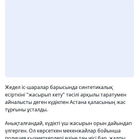
Жедел іс-шаралар барысында синтетикалық
есірткіні "жасырып кету" тәсілі арқылы таратумен
айналысты деген күдікпен Астана қаласының жас
тұрғыны ұсталды.
Анықталғандай, күдікті үш жасырын орын дайындап
үлгерген. Ол көрсеткен мекенжайлар бойынша
полиция қызметкерлері өзіне тән иісі бар, жалпы