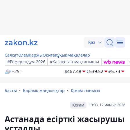
Қаз
Саясат
Әлем
Қаржы
Оқиға
Құқық
Мақалалар
#Референдум-2026
#Қазақстан мақтанышы
+25°
$
467.48
€
539.52
₽
5.73
Басты
Барлық жаңалықтар
Қоғам тынысы
Қоғам
19:03, 12 мамыр 2026
Астанада есірткі жасырушы
ұсталды