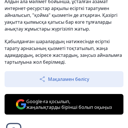
Алдын ала мәлімет бойынша, ұсталған азамат
интернет-ресурстар арқылы есірткі таратумен
айналысып, "қойма" қызметін де атқарған. Қазіргі
уақытта қылмысқа қатысы бар өзге тұлғаларды
анықтау жұмыстары жүргізіліп жатыр.
Қабылданған шаралардың нәтижесінде есірткі
тарату арнасының қызметі тоқтатылып, жаңа
адамдардың, әсіресе жастардың, заңсыз айналымға
тартылуына жол берілмеді.
Мақаламен бөлісу
Google-ға қосылып,
жаңалықтарды бірінші болып оқыңыз