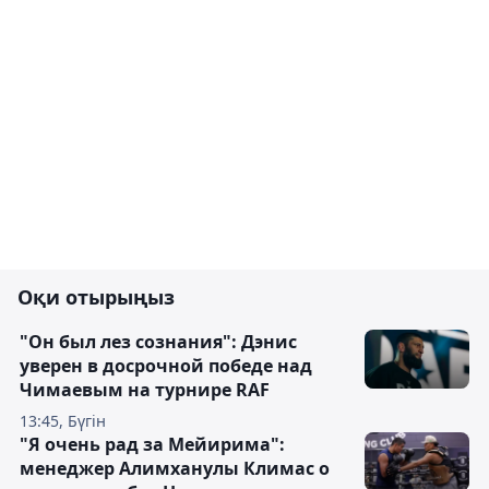
Оқи отырыңыз
"Он был лез сознания": Дэнис
уверен в досрочной победе над
Чимаевым на турнире RAF
13:45, Бүгін
"Я очень рад за Мейирима":
менеджер Алимханулы Климас о