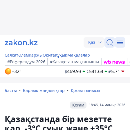
Қаз
Саясат
Әлем
Қаржы
Оқиға
Құқық
Мақалалар
#Референдум-2026
#Қазақстан мақтанышы
+32°
$
469.93
€
541.64
₽
5.71
Басты
Барлық жаңалықтар
Қоғам тынысы
Қоғам
18:46, 14 мамыр 2026
Қазақстанда бір мезетте
қар, -3°С суық және +35°С