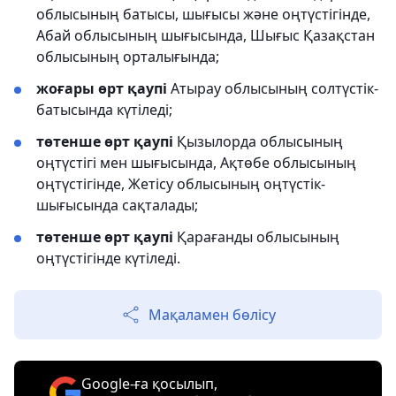
облысының батысы, шығысы және оңтүстігінде,
Абай облысының шығысында, Шығыс Қазақстан
облысының орталығында;
жоғары өрт қаупі
Атырау облысының солтүстік-
батысында күтіледі;
төтенше өрт қаупі
Қызылорда облысының
оңтүстігі мен шығысында, Ақтөбе облысының
оңтүстігінде, Жетісу облысының оңтүстік-
шығысында сақталады;
төтенше өрт қаупі
Қарағанды облысының
оңтүстігінде күтіледі.
Мақаламен бөлісу
Google-ға қосылып,