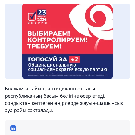
Болжамға сәйкес, антициклон жотасы
республиканың басым бөлігіне әсер етеді,
сондықтан көптеген өңірлерде жауын-шашынсыз
ауа райы сақталады.