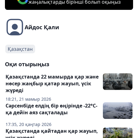
жаңалықтарды бірінші болып оқыңыз
Айдос Қали
Қазақстан
Оқи отырыңыз
Қазақстанда 22 мамырда қар және
нөсер жаңбыр қатар жауып, үсік
жүреді
18:21, 21 мамыр 2026
Сәрсенбіде елдің бір өңірінде -22°С-
қа дейін аяз сақталады
17:35, 20 қаңтар 2026
Қазақстанда қайтадан қар жауып,
үсік жүреді