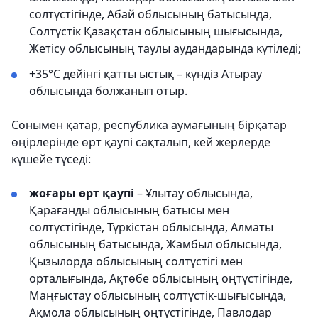
солтүстігінде, Абай облысының батысында,
Солтүстік Қазақстан облысының шығысында,
Жетісу облысының таулы аудандарында күтіледі;
+35°С дейінгі қатты ыстық – күндіз Атырау
облысында болжанып отыр.
Сонымен қатар, республика аумағының бірқатар
өңірлерінде өрт қаупі сақталып, кей жерлерде
күшейе түседі:
жоғары өрт қаупі
– Ұлытау облысында,
Қарағанды облысының батысы мен
солтүстігінде, Түркістан облысында, Алматы
облысының батысында, Жамбыл облысында,
Қызылорда облысының солтүстігі мен
орталығында, Ақтөбе облысының оңтүстігінде,
Маңғыстау облысының солтүстік-шығысында,
Ақмола облысының оңтүстігінде, Павлодар