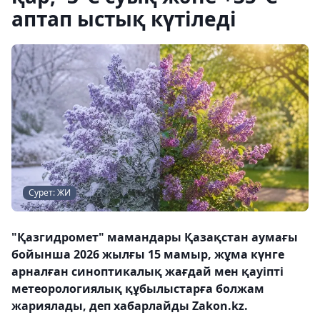
аптап ыстық күтіледі
Сурет: ЖИ
"Қазгидромет" мамандары Қазақстан аумағы
бойынша 2026 жылғы 15 мамыр, жұма күнге
арналған синоптикалық жағдай мен қауіпті
метеорологиялық құбылыстарға болжам
жариялады, деп хабарлайды Zakon.kz.