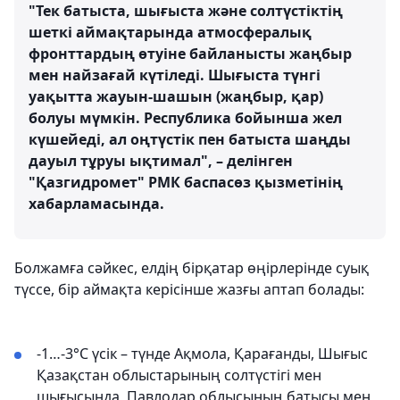
"Тек батыста, шығыста және солтүстіктің
шеткі аймақтарында атмосфералық
фронттардың өтуіне байланысты жаңбыр
мен найзағай күтіледі. Шығыста түнгі
уақытта жауын-шашын (жаңбыр, қар)
болуы мүмкін. Республика бойынша жел
күшейеді, ал оңтүстік пен батыста шаңды
дауыл тұруы ықтимал", – делінген
"Қазгидромет" РМК баспасөз қызметінің
хабарламасында.
Болжамға сәйкес, елдің бірқатар өңірлерінде суық
түссе, бір аймақта керісінше жазғы аптап болады:
-1…-3°С үсік – түнде Ақмола, Қарағанды, Шығыс
Қазақстан облыстарының солтүстігі мен
шығысында, Павлодар облысының батысы мен