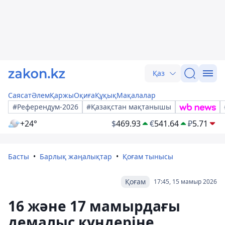
Қаз
Саясат
Әлем
Қаржы
Оқиға
Құқық
Мақалалар
#Референдум-2026
#Қазақстан мақтанышы
+24°
$
469.93
€
541.64
₽
5.71
Басты
Барлық жаңалықтар
Қоғам тынысы
Қоғам
17:45, 15 мамыр 2026
16 және 17 мамырдағы
демалыс күндеріне