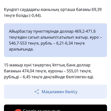
Күндізгі саудадағы юаньның орташа бағамы 69,39
теңге болды (-0,44).
Айырбастау пункттерінде доллар 469,2-471,6
теңгеден сатып алынып/сатылып жатыр, еуро –
546,7-553 теңге, рубль – 6,21-6,34 теңге
аралығында.
15 мамыр күні таңертең Ұлттық банк доллар
бағамын 474,04 теңге, еуроны – 555,01 теңге,
рубльді – 6,45 теңге деңгейінде белгілеген еді.
Мақаламен бөлісу