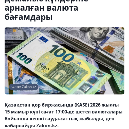
арналған валюта
бағамдары
Фото: Zakon.kz
Қазақстан қор биржасында (KASE) 2026 жылғы
15 мамыр күні сағат 17:00-де шетел валюталары
бойынша кешкі сауда-саттық жабылды, деп
хабарлайды Zakon.kz.