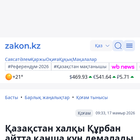
Қаз
Саясат
Әлем
Қаржы
Оқиға
Құқық
Мақалалар
#Референдум-2026
#Қазақстан мақтанышы
+21°
$
469.93
€
541.64
₽
5.71
Басты
Барлық жаңалықтар
Қоғам тынысы
Қоғам
09:33, 17 мамыр 2026
Қазақстан халқы Құрбан
айтта қанша күн демалады