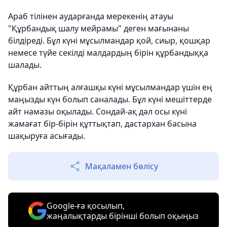
Араб тілінен аударғанда мерекенің атауы
"Құрбандық шалу мейрамы" деген мағынаны
білдіреді. Бұл күні мұсылмандар қой, сиыр, қошқар
немесе түйе секілді малдардың бірін құрбандыққа
шалады.
Құрбан айттың алғашқы күні мұсылмандар үшін ең
маңызды күн болып саналады. Бұл күні мешіттерде
айт намазы оқылады. Сондай-ақ дәл осы күні
жамағат бір-бірін құттықтап, дастархан басына
шақыруға асығады.
Мақаламен бөлісу
Google-ға қосылып,
жаңалықтарды бірінші болып оқыңыз