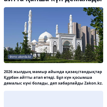
Фото: akorda.kz
2026 жылдың мамыр айында қазақстандықтар
Құрбан айтты атап өтеді. Бұл күн қосымша
демалыс күні болады, деп хабарлайды Zakon.kz.