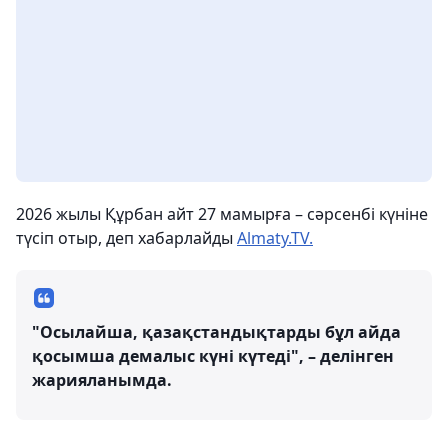
2026 жылы Құрбан айт 27 мамырға – сәрсенбі күніне
түсіп отыр, деп хабарлайды
Almaty.TV.
"Осылайша, қазақстандықтарды бұл айда
қосымша демалыс күні күтеді", – делінген
жарияланымда.