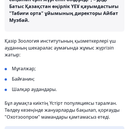
Батыс Қазақстан өңірлік ҮЕҰ қауымдастығы
"Табиғи орта" ұйымының директоры Айбат
Музбай.
Қазір Зоология институтының қызметкерлері үш
ауданның шекаралас аумағында жұмыс жүргізіп
жатыр:
Мұғалжар;
Байғанин;
Шалқар аудандары.
Бұл аумақта киіктің Үстірт популяциясы таралған.
Төлдеу кезеңінде жануарларды бақылап, қорғауды
"Охотзоопром" мамандары қамтамасыз етеді.