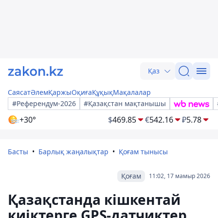
Қаз
Саясат
Әлем
Қаржы
Оқиға
Құқық
Мақалалар
#Референдум-2026
#Қазақстан мақтанышы
+30°
$
469.85
€
542.16
₽
5.78
Басты
Барлық жаңалықтар
Қоғам тынысы
Қоғам
11:02, 17 мамыр 2026
Қазақстанда кішкентай
киіктерге GPS-датчиктер