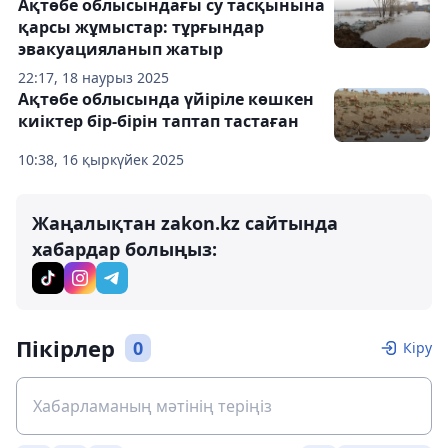
Ақтөбе облысындағы су тасқынына
қарсы жұмыстар: тұрғындар
эвакуацияланып жатыр
22:17, 18 наурыз 2025
Ақтөбе облысында үйіріле көшкен
киіктер бір-бірін таптап тастаған
10:38, 16 қыркүйек 2025
Жаңалықтан zakon.kz сайтында
хабардар болыңыз:
Пікірлер
0
Кіру