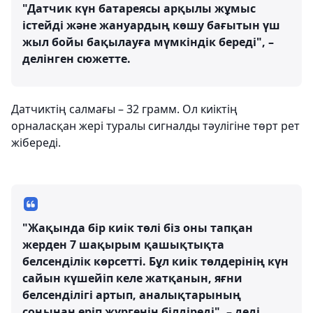
"Датчик күн батареясы арқылы жұмыс
істейді және жануардың көшу бағытын үш
жыл бойы бақылауға мүмкіндік береді", –
делінген сюжетте.
Датчиктің салмағы – 32 грамм. Ол киіктің
орналасқан жері туралы сигналды тәулігіне төрт рет
жібереді.
"Жақында бір киік төлі біз оны тапқан
жерден 7 шақырым қашықтықта
белсенділік көрсетті. Бұл киік төлдерінің күн
сайын күшейіп келе жатқанын, яғни
белсенділігі артып, аналықтарының
соңынан еріп жүргенін білдіреді", – деді