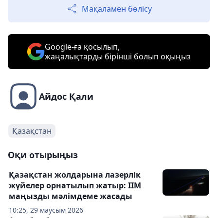
Мақаламен бөлісу
Google-ға қосылып,
жаңалықтарды бірінші болып оқыңыз
Айдос Қали
Қазақстан
Оқи отырыңыз
Қазақстан жолдарына лазерлік
жүйелер орнатылып жатыр: ІІМ
маңызды мәлімдеме жасады
10:25, 29 маусым 2026