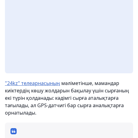
"24kz" телеарнасының
мәліметінше, мамандар
киіктердің көшу жолдарын бақылау үшін сырғаның
екі түрін қолданады: кәдімгі сырға аталықтарға
тағылады, ал GPS-датчигі бар сырға аналықтарға
орнатылады.