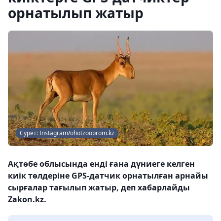
орнатылып жатыр
Сурет: Instagram/ohotzooprom.kz
Ақтөбе облысында енді ғана дүниеге келген
киік төлдеріне GPS-датчик орнатылған арнайы
сырғалар тағылып жатыр, деп хабарлайды
Zakon.kz.