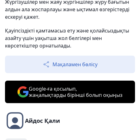
Жүргізушілер мен жаяу жүргіншілер жүру бағытын
алдын ала жоспарлауы және ықтимал өзгерістерді
ескеруі қажет.
Қауіпсіздікті қамтамасыз ету және қолайсыздықты
азайту үшін уақытша жол белгілері мен
көрсеткіштер орнатылады.
Мақаламен бөлісу
Google-ға қосылып,
жаңалықтарды бірінші болып оқыңыз
Айдос Қали