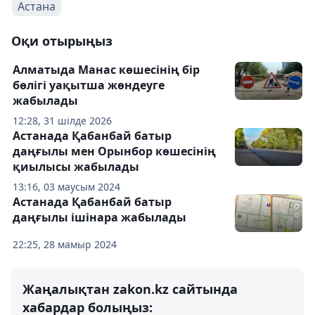
Астана
Оқи отырыңыз
Алматыда Манас көшесінің бір
бөлігі уақытша жөндеуге
жабылады
12:28, 31 шілде 2026
Астанада Қабанбай батыр
даңғылы мен Орынбор көшесінің
қиылысы жабылады
13:16, 03 маусым 2024
Астанада Қабанбай батыр
даңғылы ішінара жабылады
22:25, 28 мамыр 2024
Жаңалықтан zakon.kz сайтында
хабардар болыңыз: