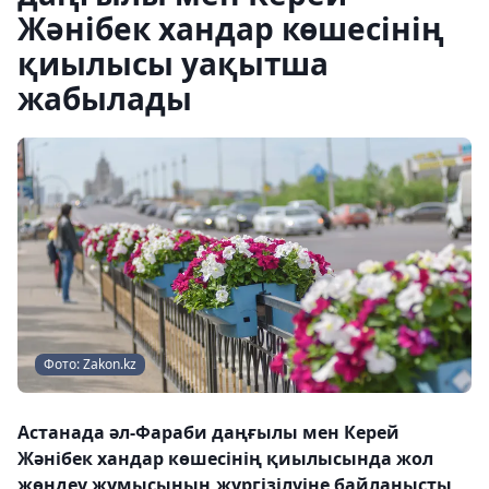
Жәнібек хандар көшесінің
қиылысы уақытша
жабылады
Фото: Zakon.kz
Астанада әл-Фараби даңғылы мен Керей
Жәнібек хандар көшесінің қиылысында жол
жөндеу жұмысының жүргізілуіне байланысты