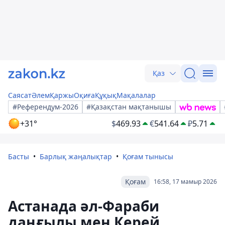
Қаз
Саясат
Әлем
Қаржы
Оқиға
Құқық
Мақалалар
#Референдум-2026
#Қазақстан мақтанышы
+31°
$
469.93
€
541.64
₽
5.71
Басты
Барлық жаңалықтар
Қоғам тынысы
Қоғам
16:58, 17 мамыр 2026
Астанада әл-Фараби
даңғылы мен Керей