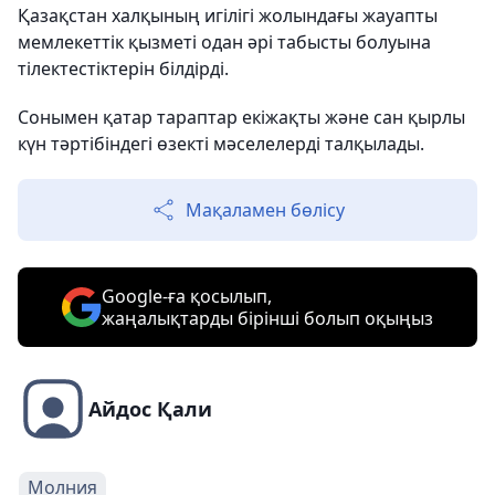
Қазақстан халқының игілігі жолындағы жауапты
мемлекеттік қызметі одан әрі табысты болуына
тілектестіктерін білдірді.
Сонымен қатар тараптар екіжақты және сан қырлы
күн тәртібіндегі өзекті мәселелерді талқылады.
Мақаламен бөлісу
Google-ға қосылып,
жаңалықтарды бірінші болып оқыңыз
Айдос Қали
Молния