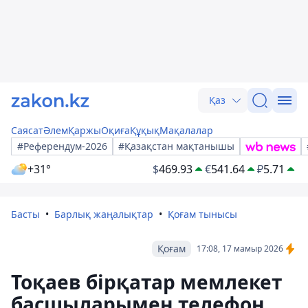
Қаз
Саясат
Әлем
Қаржы
Оқиға
Құқық
Мақалалар
#Референдум-2026
#Қазақстан мақтанышы
+31°
$
469.93
€
541.64
₽
5.71
Басты
Барлық жаңалықтар
Қоғам тынысы
Қоғам
17:08, 17 мамыр 2026
Тоқаев бірқатар мемлекет
басшыларымен телефон