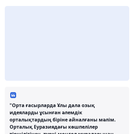
"Орта ғасырларда Ұлы дала озық
идеяларды ұсынған әлемдік
орталықтардың біріне айналғаны мәлім.
Орталық Еуразиядағы көшпелілер