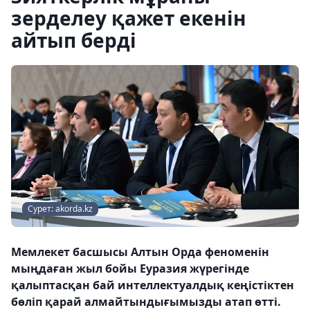
зерделеу қажет екенін
айтып берді
Сурет: akorda.kz
Мемлекет басшысы Алтын Орда феноменін
мыңдаған жыл бойы Еуразия жүрегінде
қалыптасқан бай интеллектуалдық кеңістіктен
бөліп қарай алмайтындығымызды атап өтті.