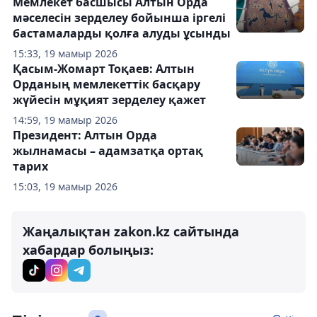
Мемлекет басшысы Алтын Орда
мәселесін зерделеу бойынша іргелі
бастамаларды қолға алуды ұсынды
15:33, 19 мамыр 2026
️Қасым-Жомарт Тоқаев: Алтын
Орданың мемлекеттік басқару
жүйесін мұқият зерделеу қажет
14:59, 19 мамыр 2026
️Президент: Алтын Орда
жылнамасы – адамзатқа ортақ
тарих
15:03, 19 мамыр 2026
Жаңалықтан zakon.kz сайтында
хабардар болыңыз: