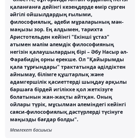
қаланғанға дейінгі кезеңдерде өмір сүрген
әйгілі ойшылдардың ғылыми,
философиялық, әдеби мұраларының мән-
маңызы зор. Ең алдымен, тарихта
Аристотельден кейінгі "Екінші ұстаз"
атымен мәлім әлемдік философияның
негізін қалаушылардың бірі – Әбу Насыр әл-
Фарабидің орны ерекше. Ол "Қайырымды
қала тұрғындары" трактатында әділдіктен
айнымау, білімге құштарлық және
адамгершілік қасиеттерді шыңдау арқылы
баршаға бірдей игілікке қол жеткізуге
болатынын жан-жақты айтқан. Оның
ойлары түрік, мұсылман әлеміндегі кейінгі
саяси-философиялық дәстүрлерді түсінуге
маңызды бағдар болды".
Мемлекет басшысы