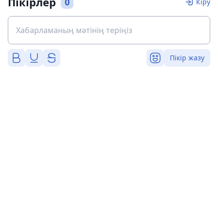
Пікірлер
0
Кіру
Пікір жазу