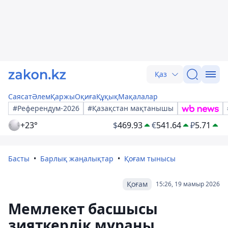
Қаз
Саясат
Әлем
Қаржы
Оқиға
Құқық
Мақалалар
#Референдум-2026
#Қазақстан мақтанышы
+23°
$
469.93
€
541.64
₽
5.71
Басты
Барлық жаңалықтар
Қоғам тынысы
Қоғам
15:26, 19 мамыр 2026
Мемлекет басшысы
зияткерлік мұраны