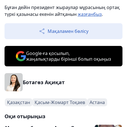
Бұған дейін президент жыраулар мұрасының ортақ
түркі қазынасы екенін айтқанын
жазғанбыз
.
Мақаламен бөлісу
Google-ға қосылып,
жаңалықтарды бірінші болып оқыңыз
Ботагөз Ақиқат
Қазақстан
Қасым-Жомарт Тоқаев
Астана
Оқи отырыңыз