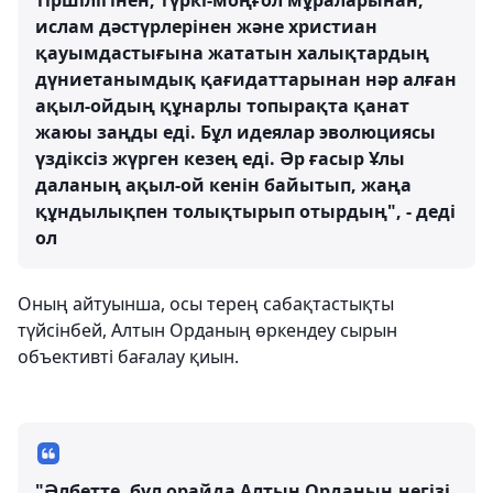
тіршілігінен, түркі-моңғол мұраларынан,
ислам дәстүрлерінен және христиан
қауымдастығына жататын халықтардың
дүниетанымдық қағидаттарынан нәр алған
ақыл-ойдың құнарлы топырақта қанат
жаюы заңды еді. Бұл идеялар эволюциясы
үздіксіз жүрген кезең еді. Әр ғасыр Ұлы
даланың ақыл-ой кенін байытып, жаңа
құндылықпен толықтырып отырдың", - деді
ол
Оның айтуынша, осы терең сабақтастықты
түйсінбей, Алтын Орданың өркендеу сырын
объективті бағалау қиын.
"Әлбетте, бұл орайда Алтын Орданың негізі