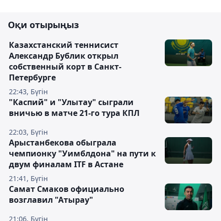
Оқи отырыңыз
Казахстанский теннисист
Александр Бублик открыл
собственный корт в Санкт-
Петербурге
22:43, Бүгін
"Каспий" и "Улытау" сыграли
вничью в матче 21-го тура КПЛ
22:03, Бүгін
Арыстанбекова обыграла
чемпионку "Уимблдона" на пути к
двум финалам ITF в Астане
21:41, Бүгін
Самат Смаков официально
возглавил "Атырау"
21:06, Бүгін