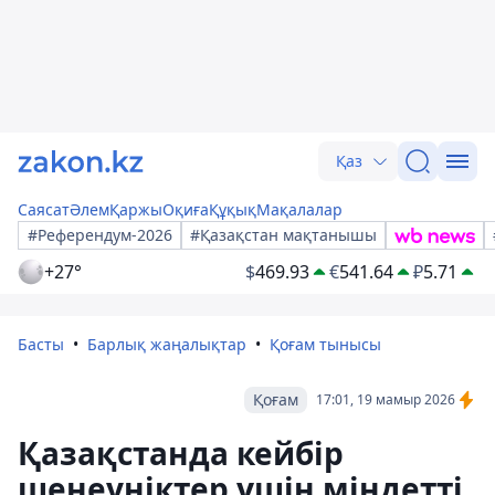
Қаз
Саясат
Әлем
Қаржы
Оқиға
Құқық
Мақалалар
#Референдум-2026
#Қазақстан мақтанышы
+27°
$
469.93
€
541.64
₽
5.71
Басты
Барлық жаңалықтар
Қоғам тынысы
Қоғам
17:01, 19 мамыр 2026
Қазақстанда кейбір
шенеуніктер үшін міндетті