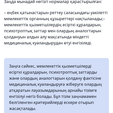
Заңда мынадай негізгі нормалар қарастырылған:
– еңбек қатынастарын реттеу саласындағы уәкілетті
мемлекеттік органның құзыреттері нақтыланады;–
мемлекеттік қызметшілердің есірткі құралдарын,
психотроптық заттар мен олардың аналогтарын
қолдануын алдын алу мақсатында міндетті
медициналық куәландырудан өтуі енгізіледі.
Заңға сәйкес, мемлекеттік қызметшілерді
есірткі құралдарын, психотроптық заттарды
және олардың аналогтарын қолдану фактісіне
медициналық куәландыруға жіберуге олардың
атқаратын лауазымдарының арнайы тізімге
енгізілуі негіз болады. Бұл тізім заңнамамен
белгіленген критерийлерді ескере отырып
жасақталады.