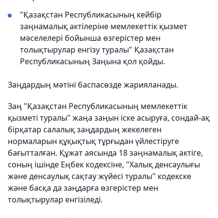
"Қазақстан Республикасының кейбір
заңнамалық актілеріне мемлекеттік қызмет
мәселелері бойынша өзгерістер мен
толықтырулар енгізу туралы" Қазақстан
Республикасының Заңына қол қойды.
Заңдардың мәтіні баспасөзде жарияланады.
Заң "Қазақстан Республикасының мемлекеттік
қызметі туралы" жаңа заңын іске асыруға, сондай-ақ
бірқатар салалық заңдардың жекелеген
нормаларын құқықтық тұрғыдан үйлестіруге
бағытталған. Құжат аясында 18 заңнамалық актіге,
соның ішінде Еңбек кодексіне, "Халық денсаулығы
және денсаулық сақтау жүйесі туралы" кодекске
және басқа да заңдарға өзгерістер мен
толықтырулар енгізіледі.