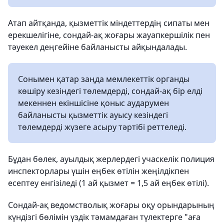
Атап айтқанда, қызметтік міндеттердің сипаты мен
ерекшелігіне, сондай-ақ жоғары жауапкершілік пен
тәуекел деңгейіне байланысты айқындалады.
Сонымен қатар заңда мемлекеттік органды
көшіру кезіндегі төлемдерді, сондай-ақ бір елді
мекеннен екіншісіне қоныс аударумен
байланысты қызметтік ауысу кезіндегі
төлемдерді жүзеге асыру тәртібі реттеледі.
Бұдан бөлек, ауылдық жерлердегі учаскелік полиция
инспекторлары үшін еңбек өтілін жеңілдікпен
есептеу енгізіледі (1 ай қызмет = 1,5 ай еңбек өтілі).
Сондай-ақ ведомстволық жоғары оқу орындарының
күндізгі бөлімін үздік тәмамдаған түлектерге "аға