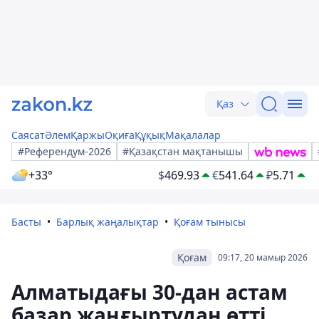
Қаз
Саясат
Әлем
Қаржы
Оқиға
Құқық
Мақалалар
#Референдум-2026
#Қазақстан мақтанышы
+33°
$
469.93
€
541.64
₽
5.71
Басты
Барлық жаңалықтар
Қоғам тынысы
Қоғам
09:17, 20 мамыр 2026
Алматыдағы 30-дан астам
базар жаңғыртудан өтті