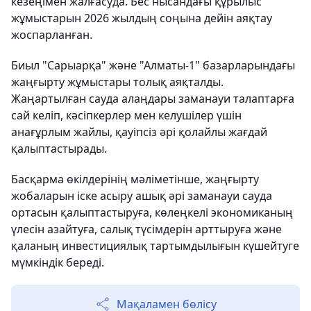
кезеңімен жалғасуда. Бес нысандағы құрылыс
жұмыстарын 2026 жылдың соңына дейін аяқтау
жоспарланған.
Биыл "Сарыарқа" және "Алматы-1" базарларындағы
жаңғырту жұмыстары толық аяқталды.
Жаңартылған сауда алаңдары заманауи талаптарға
сай келіп, кәсіпкерлер мен келушілер үшін
анағұрлым жайлы, қауіпсіз әрі қолайлы жағдай
қалыптастырады.
Басқарма өкілдерінің мәліметінше, жаңғырту
жобаларын іске асыру ашық әрі заманауи сауда
ортасын қалыптастыруға, көлеңкелі экономиканың
үлесін азайтуға, салық түсімдерін арттыруға және
қаланың инвестициялық тартымдылығын күшейтуге
мүмкіндік береді.
Мақаламен бөлісу