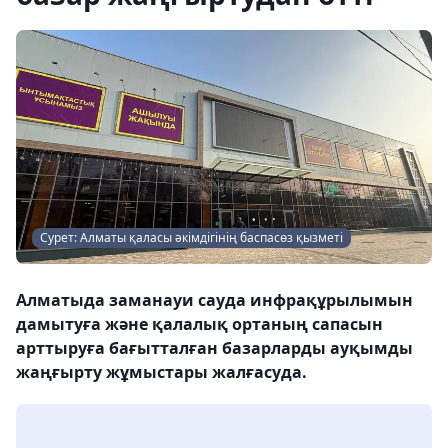
Сурет: Алматы қаласы әкімдігінің баспасөз қызметі
Алматыда заманауи сауда инфрақұрылымын
дамытуға және қалалық ортаның сапасын
арттыруға бағытталған базарларды ауқымды
жаңғырту жұмыстары жалғасуда.