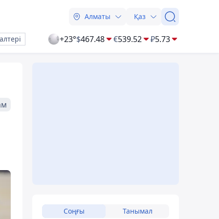
Алматы
Қаз
+23°
$
467.48
€
539.52
₽
5.73
алтері
ам
Соңғы
Танымал