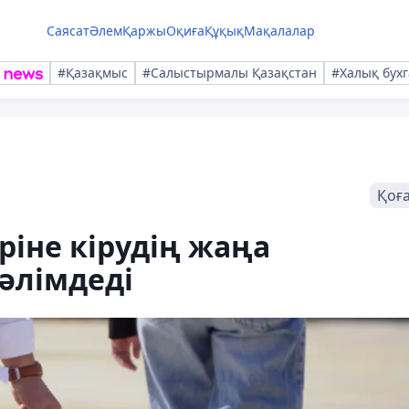
Саясат
Әлем
Қаржы
Оқиға
Құқық
Мақалалар
#Қазақмыс
#Салыстырмалы Қазақстан
#Халық бухг
Қоғ
ріне кірудің жаңа
әлімдеді