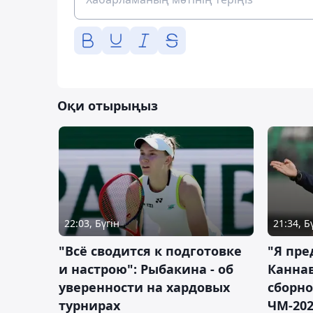
Оқи отырыңыз
22:03, Бүгін
21:34, Б
"Всё сводится к подготовке
"Я пре
и настрою": Рыбакина - об
Каннав
уверенности на хардовых
сборно
турнирах
ЧМ-20