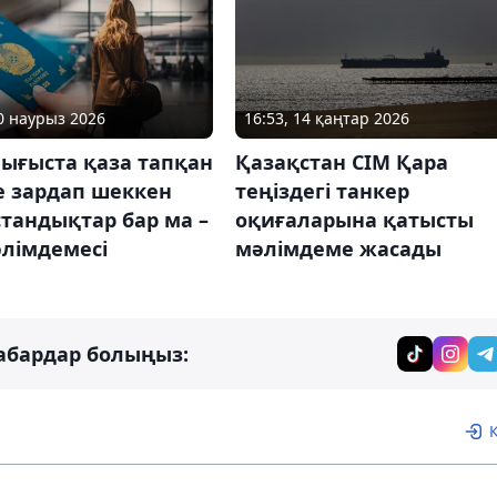
10 наурыз 2026
16:53, 14 қаңтар 2026
ығыста қаза тапқан
Қазақстан СІМ Қара
е зардап шеккен
теңіздегі танкер
тандықтар бар ма –
оқиғаларына қатысты
әлімдемесі
мәлімдеме жасады
абардар болыңыз: