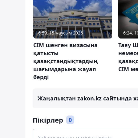
16:59, 15 маусым 2026
16:24, 
СІМ шенген визасына
Таяу Ш
қатысты
немес
қазақстандықтардың
қазақс
шағымдарына жауап
СІМ м
берді
Жаңалықтан zakon.kz сайтында х
Пікірлер
0