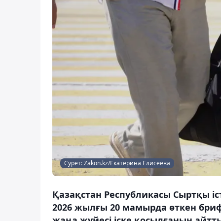
Сурет: Zakon.kz/Екатерина Елисеева
Қазақстан Республикасы Сыртқы іст
2026 жылғы 20 мамырда өткен бри
жаңа жүйесі іске қосылғанын айтты