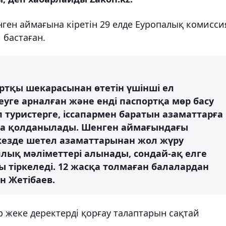
нген аймағына кіретін 29 елде Еуропалық комисси
 бастаған.
тқы шекарасынан өтетін үшінші ел
уге арналған және енді паспортқа мөр басу
п туристерге, іссапармен баратын азаматтарға
да қолданылады. Шенген аймағындағы
н кезде шетел азаматтарынан жол жүру
лық мәліметтері алынады, сондай-ақ елге
ы тіркеледі. 12 жасқа толмаған балалардан
ан Жетібаев.
 жеке деректерді қорғау талаптарын сақтай