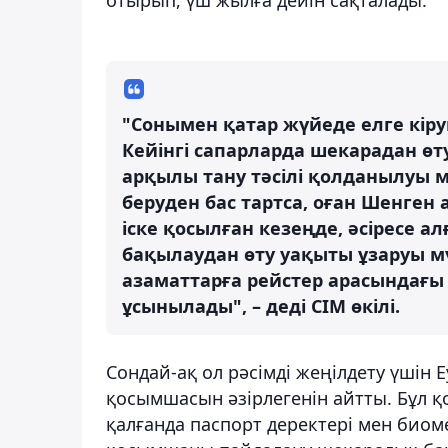
"Сонымен қатар жүйеде елге кіруг
Кейінгі сапарларда шекарадан өту
арқылы тану тәсілі қолданылуы м
беруден бас тартса, оған Шенген
іске қосылған кезеңде, әсіресе а
бақылаудан өту уақыты ұзаруы м
азаматтарға рейстер арасындағы
ұсынылады", – деді СІМ өкілі.
Сондай-ақ ол рәсімді жеңілдету үшін 
қосымшасын әзірлегенін айтты. Бұл қ
қалғанда паспорт деректері мен био