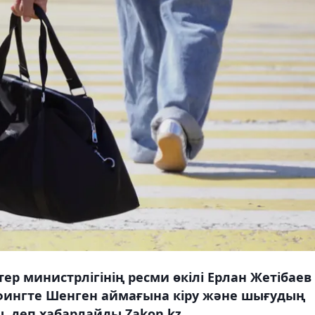
ер министрлігінің ресми өкілі Ерлан Жетібаев
фингте Шенген аймағына кіру және шығудың
, деп хабарлайды Zakon.kz.