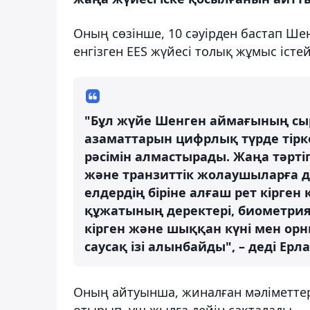
Оның сөзінше, 10 сәуірден бастап Ше
енгізген EES жүйесі толық жұмыс істей
"Бұл жүйе Шенген аймағының сыр
азаматтарын цифрлық түрде тірке
рәсімін алмастырады. Жаңа тәрті
және транзиттік жолаушыларға 
елдердің біріне алғаш рет кірге
құжатының деректері, биометрия
кірген және шыққан күні мен орн
саусақ ізі алынбайды", – деді Ерл
Оның айтуынша, жиналған мәліметтер
отырып, үш жылға дейін сақталады.