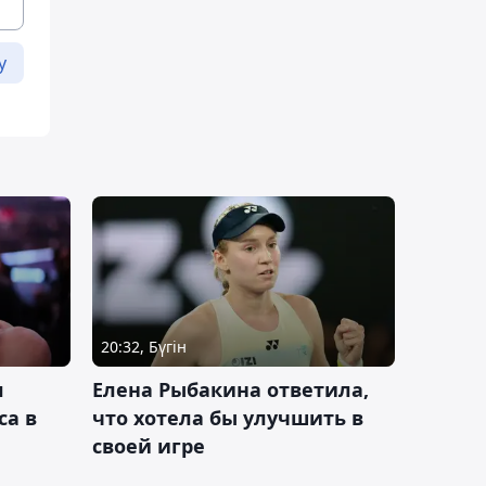
у
20:32, Бүгін
л
Елена Рыбакина ответила,
са в
что хотела бы улучшить в
своей игре