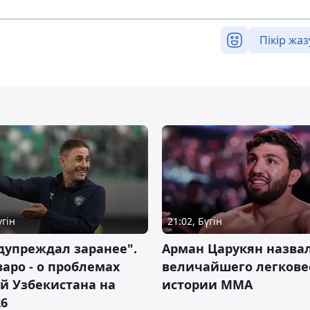
Пікір жаз
үгін
21:02, Бүгін
дупреждал заранее".
Арман Царукян назва
аро - о проблемах
величайшего легкове
й Узбекистана на
истории ММА
26