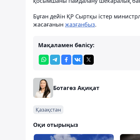
қосымшаны пайдалану шекаралық бақ
Бұған дейін ҚР Сыртқы істер министрл
жасағанын
жазғанбыз
.
Мақаламен бөлісу:
Ботагөз Ақиқат
Қазақстан
Оқи отырыңыз