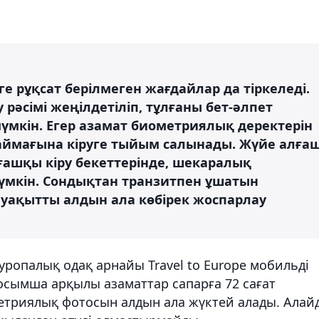
е рұқсат берілмеген жағдайлар да тіркеледі.
 рәсімі жеңілдетіліп, тұлғаны бет-әлпет
үмкін. Егер азамат биометриялық деректерін
 аймағына кіруге тыйым салынады. Жүйе алға
лғашқы кіру бекеттерінде, шекаралық
үмкін. Сондықтан транзитпен ұшатын
 уақытты алдын ала көбірек жоспарлау
Еуропалық одақ арнайы Travel to Europe мобильді
осымша арқылы азаматтар сапарға 72 сағат
метриялық фотосын алдын ала жүктей алады. Алай