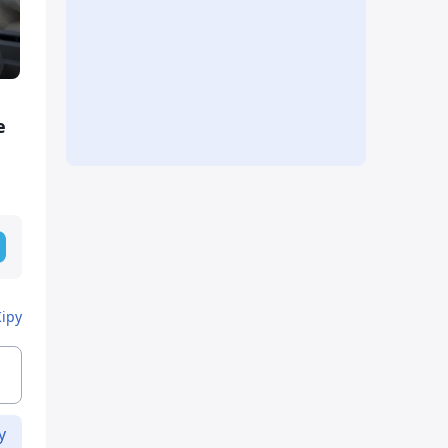
е
Кіру
у