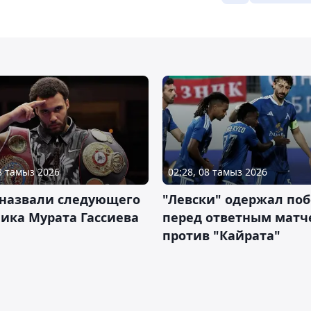
08 тамыз 2026
02:28, 08 тамыз 2026
 назвали следующего
"Левски" одержал поб
ика Мурата Гассиева
перед ответным матч
против "Кайрата"