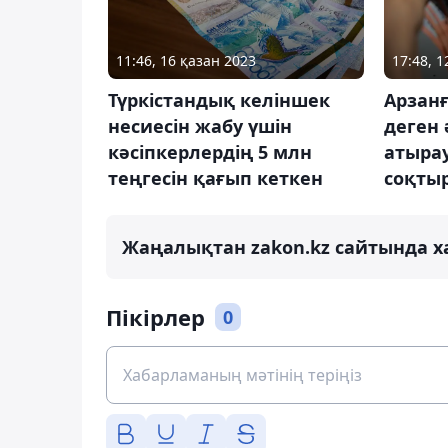
11:46, 16 қазан 2023
17:48, 
Түркістандық келіншек
Арзанғ
несиесін жабу үшін
деген
кәсіпкерлердің 5 млн
атыра
теңгесін қағып кеткен
соқтыр
Жаңалықтан zakon.kz сайтында х
Пікірлер
0