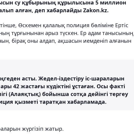
нысын су құбырының құрылысына 5 миллион
 алып алған, деп хабарлайды Zakon.kz.
інше, Өскемен қалалық полиция бөліміне Ертіс
ың тұрғынынан арыз түскен. Ер адам танысының
ын, бірақ оны алдап, ақшасын иемденіп алғанын
ңгеден асты. Жедел-іздестіру іс-шараларын
ры 42 жастағы күдіктіні ұстаған. Осы факті
ігі (Алаяқтық) бойынша сотқа дейінгі тергеу
лиция қызметі таратқан хабарламада.
раларын жүргізіп жатыр.