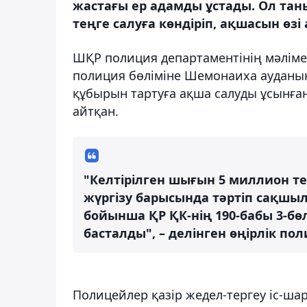
жастағы ер адамды ұстады. Ол та
теңге салуға көндіріп, ақшасын өзі
ШҚР полиция департаментінің мәлімет
полиция бөліміне Шемонаиха ауданын
құбырын тартуға ақша салуды ұсынған
айтқан.
"Келтірілген шығын 5 миллион те
жүргізу барысында тәртіп сақшыла
бойынша ҚР ҚК-нің 190-бабы 3-бөл
басталды", – делінген өңірлік по
Полицейлер қазір жедел-тергеу іс-ша