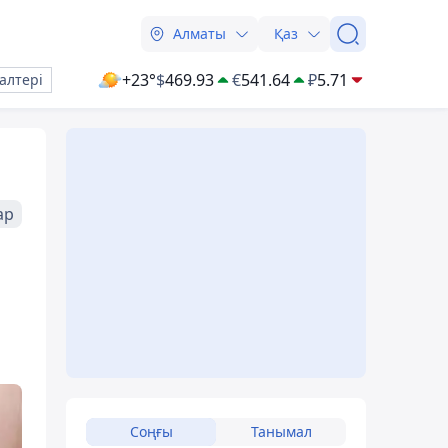
Алматы
Қаз
+23°
$
469.93
€
541.64
₽
5.71
алтері
ар
Соңғы
Танымал