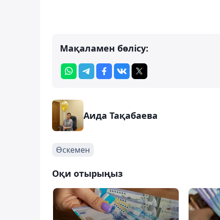
Мақаламен бөлісу:
Аида Тақабаева
Өскемен
Оқи отырыңыз