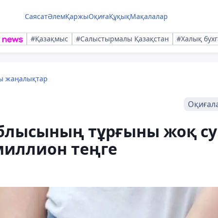
Саясат
Әлем
Қаржы
Оқиға
Құқық
Мақалалар
#Қазақмыс
#Салыстырмалы Қазақстан
#Халық бухг
лы жаңалықтар
Оқиғал
блысының тұрғыны жоқ су
миллион теңге