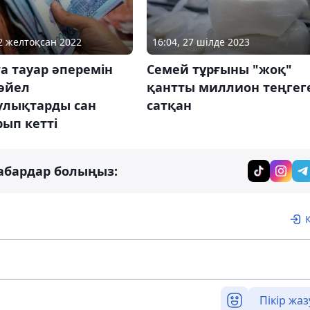
12 желтоқсан 2022
16:04, 27 шілде 2023
а тауар әперемін
Семей тұрғыны "жоқ"
 әйел
қантты миллион теңгег
улықтарды сан
сатқан
ып кетті
абардар болыңыз:
Пікір жаз