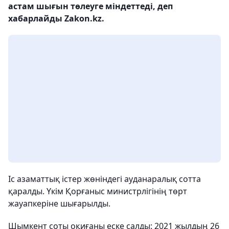
астам шығын төлеуге міндеттеді, деп
хабарлайды Zakon.kz.
Іс азаматтық істер жөніндегі ауданаралық сотта
қаралды. Үкім Қорғаныс министрлігінің төрт
жауапкеріне шығарылды.
Шымкент соты оқиғаны еске салды: 2021 жылдың 26