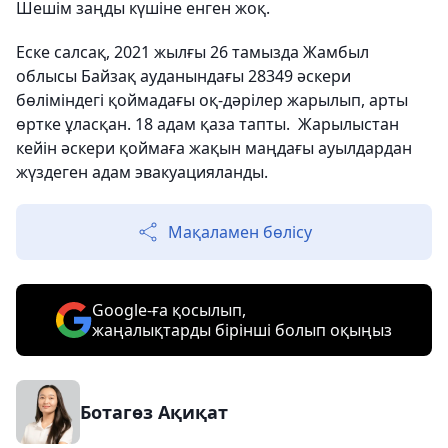
Шешім заңды күшіне енген жоқ.
Еске салсақ, 2021 жылғы 26 тамызда Жамбыл
облысы Байзақ ауданындағы 28349 әскери
бөліміндегі қоймадағы оқ-дәрілер жарылып, арты
өртке ұласқан. 18 адам қаза тапты. Жарылыстан
кейін әскери қоймаға жақын маңдағы ауылдардан
жүздеген адам эвакуацияланды.
Мақаламен бөлісу
Google-ға қосылып,
жаңалықтарды бірінші болып оқыңыз
Ботагөз Ақиқат