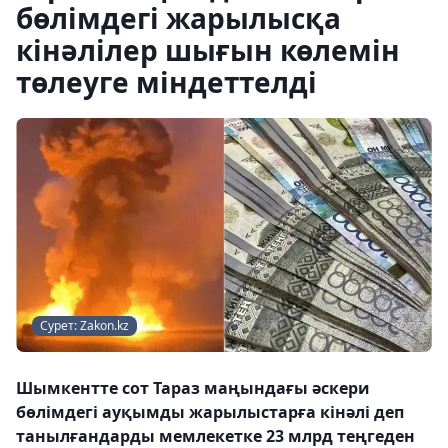
бөлімдегі жарылысқа
кінәлілер шығын көлемін
төлеуге міндеттелді
Сурет: Zakon.kz
Шымкентте сот Тараз маңындағы әскери
бөлімдегі ауқымды жарылыстарға кінәлі деп
танылғандарды мемлекетке 23 млрд теңгеден