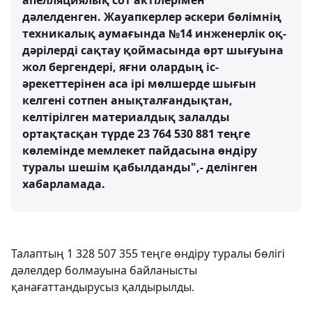
апелляциялық сот актілерімен
дәлелденген. Жауапкерлер әскери бөлімнің
техникалық аумағында №14 инженерлік оқ-
дәрілерді сақтау қоймасында өрт шығуына
жол бергендері, яғни олардың іс-
әрекеттерінен аса ірі мөлшерде шығын
келгені сотпен анықталғандықтан,
келтірілген материалдық залалды
ортақтасқан түрде 23 764 530 881 теңге
көлемінде мемлекет пайдасына өндіру
туралы шешім қабылданды",- делінген
хабарламада.
Талаптың 1 328 507 355 теңге өндіру туралы бөлігі
дәлелдер болмауына байланысты
қанағаттандырусыз қалдырылды.