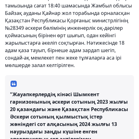
тамызында сағат 18:40 шамасында Жамбыл облысы
Байзақ ауданы Қайнар жол торабында орналасқан
Қазақстан Республикасы Қорғаныс министрлігінің
№28349 әскери бөлімінің инженерлік оқ-дәрілер
қоймасының бірінен өрт шығып, одан кейінгі
жарылыстарға әкеліп соқтырған. Нәтижесінде 18
адам қаза тауып, бірнеше адам зардап шегіп,
сондай-ақ мемлекет пен жеке тұлғаларға аса ірі
мөлшерде залал келтірілген.
"Жауапкерлердің кінәсі Шымкент
гарнизонының әскери сотының 2023 жылғы
20 қазандағы және Қазақстан Республикасы
Әскери сотының қылмыстық істер
жөніндегі сот алқасының 2024 жылғы 13
наурыздағы заңды күшіне енген