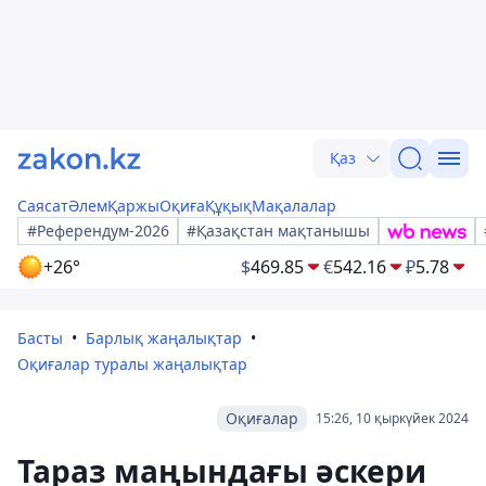
Қаз
Саясат
Әлем
Қаржы
Оқиға
Құқық
Мақалалар
#Референдум-2026
#Қазақстан мақтанышы
+26°
$
469.85
€
542.16
₽
5.78
Басты
Барлық жаңалықтар
Оқиғалар туралы жаңалықтар
Оқиғалар
15:26, 10 қыркүйек 2024
Тараз маңындағы әскери