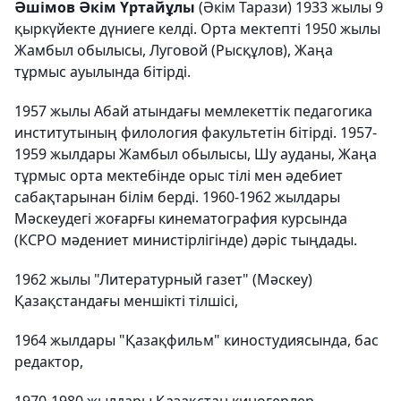
Әшімов Әкім Үртайұлы
(Әкім Тарази) 1933 жылы 9
қыркүйекте дүниеге келді. Орта мектепті 1950 жылы
Жамбыл обылысы, Луговой (Рысқұлов), Жаңа
тұрмыс ауылында бітірді.
1957 жылы Абай атындағы мемлекеттік педагогика
институтының филология факультетін бітірді. 1957-
1959 жылдары Жамбыл обылысы, Шу ауданы, Жаңа
тұрмыс орта мектебінде орыс тілі мен әдебиет
сабақтарынан білім берді. 1960-1962 жылдары
Мәскеудегі жоғарғы кинематография курсында
(КСРО мәдениет министірлігінде) дәріс тыңдады.
1962 жылы "Литературный газет" (Мәскеу)
Қазақстандағы меншікті тілшісі,
1964 жылдары "Қазақфильм" киностудиясында, бас
редактор,