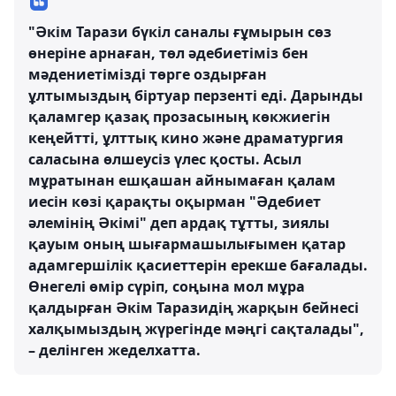
"Әкім Тарази бүкіл саналы ғұмырын сөз
өнеріне арнаған, төл әдебиетіміз бен
мәдениетімізді төрге оздырған
ұлтымыздың біртуар перзенті еді. Дарынды
қаламгер қазақ прозасының көкжиегін
кеңейтті, ұлттық кино және драматургия
саласына өлшеусіз үлес қосты. Асыл
мұратынан ешқашан айнымаған қалам
иесін көзі қарақты оқырман "Әдебиет
әлемінің Әкімі" деп ардақ тұтты, зиялы
қауым оның шығармашылығымен қатар
адамгершілік қасиеттерін ерекше бағалады.
Өнегелі өмір сүріп, соңына мол мұра
қалдырған Әкім Таразидің жарқын бейнесі
халқымыздың жүрегінде мәңгі сақталады",
– делінген жеделхатта.