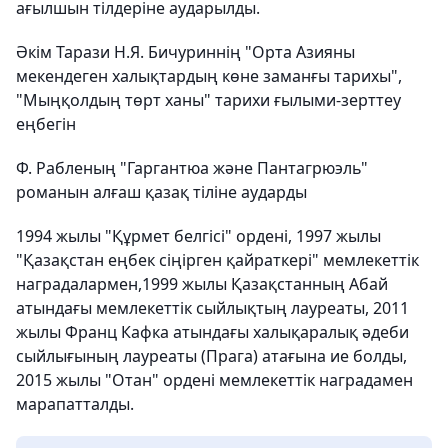
ағылшын тілдеріне аударылды.
Әкім Тарази Н.Я. Бичуриннің "Орта Азияны
мекендеген халықтардың көне заманғы тарихы",
"Мыңқолдың төрт ханы" тарихи ғылыми-зерттеу
еңбегін
Ф. Рабленың "Гаргантюа және Пантагрюэль"
романын алғаш қазақ тіліне аударды
1994 жылы "Құрмет белгісі" ордені, 1997 жылы
"Қазақстан еңбек сіңірген қайраткері" мемлекеттік
наградалармен,1999 жылы Қазақстанның Абай
атындағы мемлекеттік сыйлықтың лауреаты, 2011
жылы Франц Кафка атындағы халықаралық әдеби
сыйлығының лауреаты (Прага) атағына ие болды,
2015 жылы "Отан" ордені мемлекеттік наградамен
марапатталды.