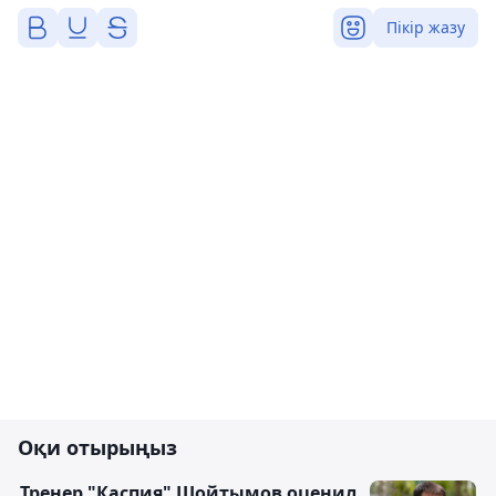
Пікір жазу
Оқи отырыңыз
Тренер "Каспия" Шойтымов оценил