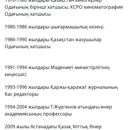
1970-1980 жылдары Қазақстан киногерлер
Одағының бірінші хатшысы, КСРО киноматография
Одағының хатшысы.
1980-1986 жылдары шығармашылық кезеңі.
1986-1990 жылдары Қазақстан жазушылар
Одағының хатшысы
1991-1994 жылдары Мәдениет министірлігінің
кеңесшісі
1993-1996 жылдары Қаржы-қаражат журналының
бас редакторы
1994-2004 жылдары Т.Жүргенов атындағы өнер
академиясының профессоры
2009 жылы Астанадағы Қазақ Ұлттық Өнер