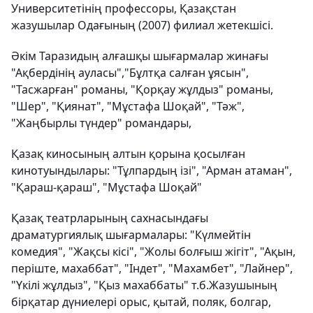
Университетінің профессоры, Қазақстан
жазушылар Одағының (2007) филиал жетекшісі.
Әкім Таразидың алғашқы шығармалар жинағы
"Ақбердінің ауласы","Бұлтқа салған ұясын",
"Тасжарған" романы, "Қорқау жұлдыз" романы,
"Шер", "Қиянат", "Мұстафа Шоқай", "Тәж",
"Жаңбырлы түндер" романдары,
Қазақ киносының алтын қорына қосылған
кинотуындылары: "Тұлпардың ізі", "Арман атаман",
"Қараш-қараш", "Мұстафа Шоқай"
Қазақ театрларының сахнасындағы
драматургиялық шығармалары: "Күлмейтін
комедия", "Жақсы кісі", "Жолы болғыш жігіт", "Ақын,
періште, махаббат", "Індет", "Махамбет", "Лайнер",
"Үкілі жұлдыз", "Қыз махаббаты" т.б.Жазушының
бірқатар дүниелері орыс, қытай, поляк, болгар,