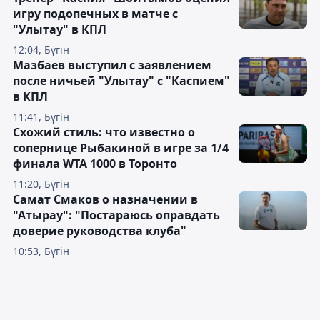
игру подопечных в матче с
"Улытау" в КПЛ
12:04, Бүгін
Мазбаев выступил с заявлением
после ничьей "Улытау" с "Каспием"
в КПЛ
11:41, Бүгін
Схожий стиль: что известно о
сопернице Рыбакиной в игре за 1/4
финала WTA 1000 в Торонто
11:20, Бүгін
Самат Смаков о назначении в
"Атырау": "Постараюсь оправдать
доверие руководства клуба"
10:53, Бүгін