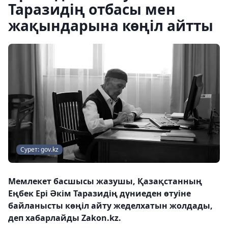
Таразидің отбасы мен
жақындарына көңіл айтты
Сурет: gov.kz
Мемлекет басшысы жазушы, Қазақстанның
Еңбек Ері Әкім Таразидің дүниеден өтуіне
байланысты көңіл айту жеделхатын жолдады,
деп хабарлайды Zakon.kz.