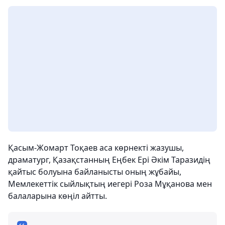
Қасым-Жомарт Тоқаев аса көрнекті жазушы,
драматург, Қазақстанның Еңбек Ері Әкім Таразидің
қайтыс болуына байланысты оның жұбайы,
Мемлекеттік сыйлықтың иегері Роза Мұқанова мен
балаларына көңіл айтты.