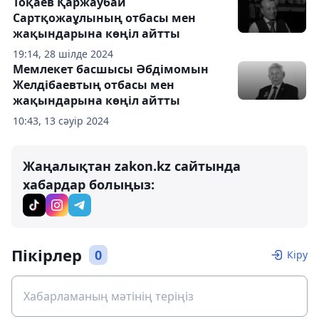
Тоқаев Қаржаубай
Сартқожаұлының отбасы мен
жақындарына көңіл айтты
19:14, 28 шілде 2024
Мемлекет басшысы Әбдімомын
Желдібаевтың отбасы мен
жақындарына көңіл айтты
10:43, 13 сәуір 2024
Жаңалықтан zakon.kz сайтында
хабардар болыңыз:
Пікірлер
0
Кіру