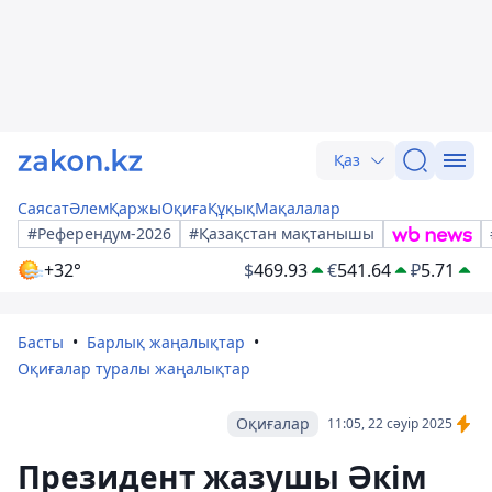
Қаз
Саясат
Әлем
Қаржы
Оқиға
Құқық
Мақалалар
#Референдум-2026
#Қазақстан мақтанышы
+32°
$
469.93
€
541.64
₽
5.71
Басты
Барлық жаңалықтар
Оқиғалар туралы жаңалықтар
Оқиғалар
11:05, 22 сәуір 2025
Президент жазушы Әкім