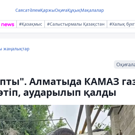
Саясат
Әлем
Қаржы
Оқиға
Құқық
Мақалалар
#Қазақмыс
#Салыстырмалы Қазақстан
#Халық бухг
лы жаңалықтар
Оқиғал
тапты". Алматыда КАМАЗ га
тіп, аударылып қалды