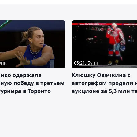
үгін
05:21, Бүгін
енко одержала
Клюшку Овечкина с
ную победу в третьем
автографом продали 
турнира в Торонто
аукционе за 5,3 млн т