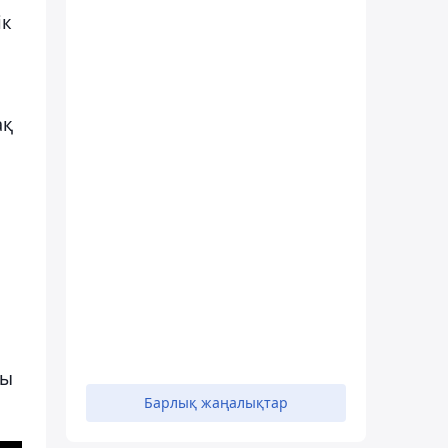
ік
ақ
ды
Барлық жаңалықтар