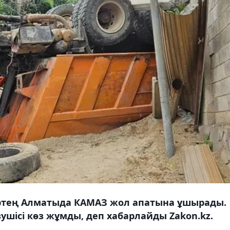
ртең Алматыда КАМАЗ жол апатына ұшырады.
зушісі көз жұмды, деп хабарлайды Zakon.kz.