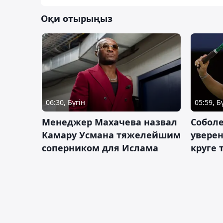
Оқи отырыңыз
06:30, Бүгін
05:59, Б
Менеджер Махачева назвал
Собол
Камару Усмана тяжелейшим
уверен
соперником для Ислама
круге 