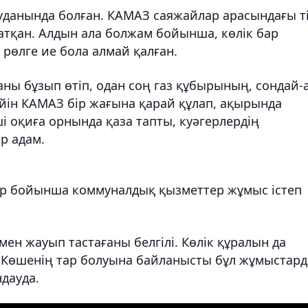
уданында болған. КАМАЗ саяжайлар арасындағы т
атқан. Алдын ала болжам бойынша, көлік бар
 рөлге ие бола алмай қалған.
ны бұзып өтіп, одан соң газ құбырының, сондай-
йін КАМАЗ бір жағына қарай құлап, ақырында
і оқиға орнында қаза тапты, куәгерлердің
р адам.
дар бойынша коммуналдық қызметтер жұмыс істеп
н жауып тастағаны белгілі. Көлік құралын да
. Көшенің тар болуына байланысты бұл жұмыстар
ндауда.