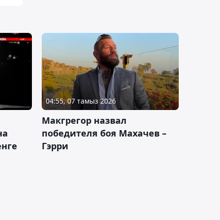
04:55, 07 тамыз 2026
Макгрегор назвал
на
победителя боя Махачев –
енге
Гэрри