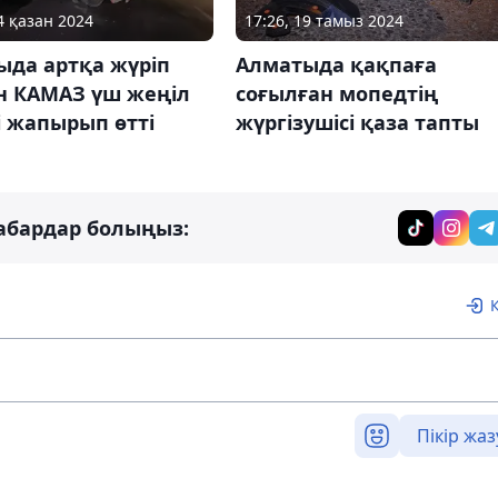
4 қазан 2024
17:26, 19 тамыз 2024
ыда артқа жүріп
Алматыда қақпаға
н КАМАЗ үш жеңіл
соғылған мопедтің
і жапырып өтті
жүргізушісі қаза тапты
абардар болыңыз:
Пікір жаз