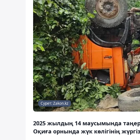
Сурет: Zakon.kz
2025 жылдың 14 маусымында таңе
Оқиға орнында жүк көлігінің жүргі