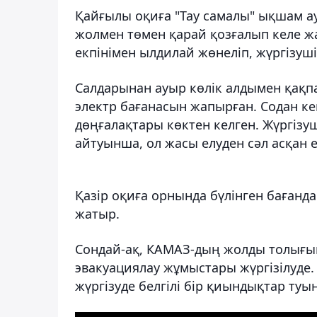
Қайғылы оқиға "Тау самалы" ықшам а
жолмен төмен қарай қозғалып келе ж
екпінімен ылдилай жөнеліп, жүргізуші
Салдарынан ауыр көлік алдымен қақпа
электр бағанасын жапырған. Содан ке
дөңғалақтары көктен келген. Жүргізуш
айтуынша, ол жасы елуден сәл асқан е
Қазір оқиға орнында бүлінген баған
жатыр.
Сондай-ақ, КАМАЗ-дың жолды толығыме
эвакуациялау жұмыстары жүргізілуде
жүргізуде белгілі бір қиындықтар туы