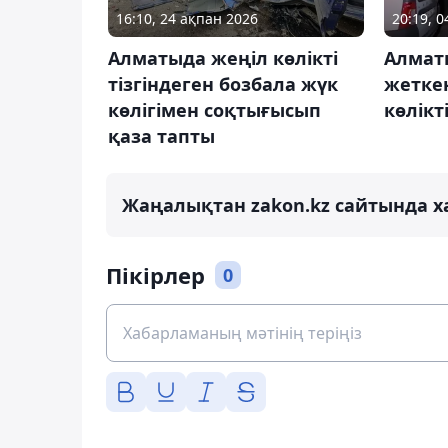
16:10, 24 ақпан 2026
20:19, 0
Алматыда жеңіл көлікті
Алмат
тізгіндеген бозбала жүк
жетке
көлігімен соқтығысып
көлікт
қаза тапты
Жаңалықтан zakon.kz сайтында х
Пікірлер
0