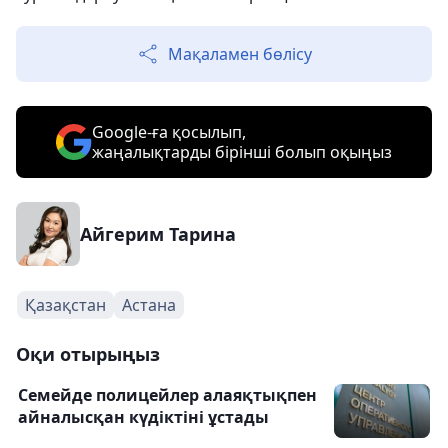
Мақаламен бөлісу
Google-ға қосылып,
жаңалықтарды бірінші болып оқыңыз
Айгерим Тарина
Қазақстан
Астана
Оқи отырыңыз
Семейде полицейлер алаяқтықпен
айналысқан күдіктіні ұстады