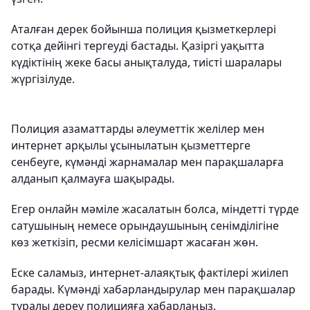
Аталған дерек бойынша полиция қызметкерлері
сотқа дейінгі тергеуді бастады. Қазіргі уақытта
күдіктінің жеке басы анықталуда, тиісті шаралары
жүргізілуде.
Полиция азаматтарды әлеуметтік желілер мен
интернет арқылы ұсынылатын қызметтерге
сенбеуге, күмәнді жарнамалар мен парақшаларға
алданып қалмауға шақырады.
Егер онлайн мәміле жасалатын болса, міндетті түрде
сатушының немесе орындаушының сенімділігіне
көз жеткізіп, ресми келісімшарт жасаған жөн.
Еске саламыз, интернет-алаяқтық фактілері жиілеп
барады. Күмәнді хабарландырулар мен парақшалар
туралы дереу полицияға хабарлаңыз.