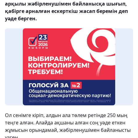
арқылы жәбірленушімен байланысқа шығып,
қабірге арналған ескерткіш жасап беремін деп
уәде берген.
Ол сенімге кіріп, алдын ала төлем ретінде 250 мың
теңге алған. Алайда ақшаны алған соң уәде еткен
жұмысын орындамай, жәбірленушімен байланысты
үзген.