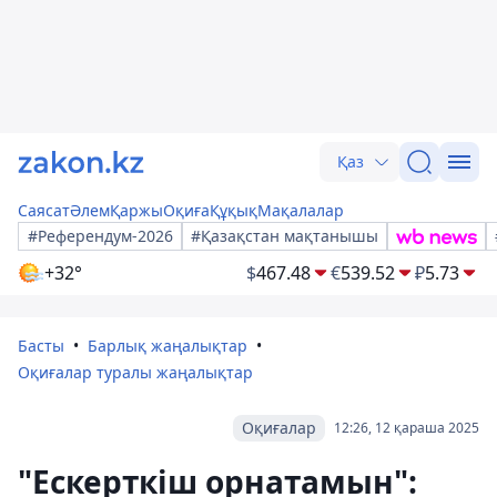
Қаз
Саясат
Әлем
Қаржы
Оқиға
Құқық
Мақалалар
#Референдум-2026
#Қазақстан мақтанышы
+32°
$
467.48
€
539.52
₽
5.73
Басты
Барлық жаңалықтар
Оқиғалар туралы жаңалықтар
Оқиғалар
12:26, 12 қараша 2025
"Ескерткіш орнатамын":