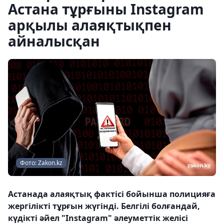
Астана тұрғыны Instagram
арқылы алаяқтықпен
айналысқан
Фото: Zakon.kz
Астанада алаяқтық фактісі бойынша полицияға
жергілікті тұрғын жүгінді. Белгілі болғандай,
күдікті әйел "Instagram" әлеуметтік желісі