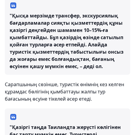
"Қысқа мерзімде трансфер, экскурсиялық
бағдарламалар сияқты қызметтердің құны
қазіргі деңгейден шамамен 10–15%-ға
қымбаттайды. Бұл қазірдің өзінде сатылып
қойған турларға әсер етпейді. Алайда
туристік қызметтердің табыстылығы онсыз
да жоғары емес болғандықтан, бағаның
өсуінен қашу мүмкін емес, – деді ол.
Сарапшының сөзінше, туристік өнімнің кез келген
құрамдас бөлігінің қымбаттауы жалпы тур
бағасының өсуіне тікелей әсер етеді.
"Қазіргі таңда Таиландта жерүсті көлігінен
бас тарту мүмкін емес. Туристерді