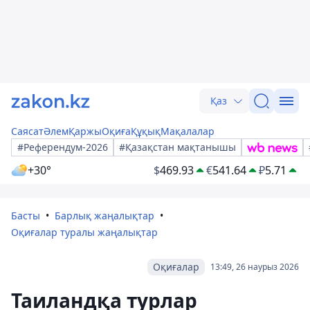
Қаз
Саясат
Әлем
Қаржы
Оқиға
Құқық
Мақалалар
#Референдум-2026
#Қазақстан мақтанышы
+30°
$
469.93
€
541.64
₽
5.71
Басты
Барлық жаңалықтар
Оқиғалар туралы жаңалықтар
Оқиғалар
13:49, 26 наурыз 2026
Таиландқа турлар