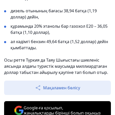
дизель отынының бағасы 38,94 батқа (1,19
доллар) дейін,
құрамында 20% этанолы бар газохол E20 – 36,05
батқа (1,10 доллар),
ал кәдімгі бензин 49,64 батқа (1,52 доллар) дейін
қымбаттады.
Осы ретте Түркия да Таяу Шығыстағы шиеленіс
аясында алдағы туристік маусымда миллиардтаған
доллар табыстан айырылу қаупіне тап болып отыр.
Мақаламен бөлісу
Google-ға қосылып,
жаңалықтарды бірінші болып оқыңыз