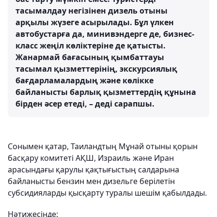
тасымалдау негізінен дизель отыны
арқылы жүзеге асырылады. Бұл үлкен
автобустарға да, минивэндерге де, бизнес-
класс жеңіл көліктеріне де қатысты.
Жанармай бағасының қымбаттауы
тасымал қызметтерінің, экскурсиялық
бағдарламалардың және көлікке
байланысты барлық қызметтердің құнына
бірден әсер етеді, – деді сарапшы.
Сонымен қатар, Таиландтың Мұнай отыны қорын
басқару комитеті АҚШ, Израиль және Иран
арасындағы қарулы қақтығыстың салдарына
байланысты бензин мен дизельге берілетін
субсидияларды қысқарту туралы шешім қабылдады.
Нәтижесінде: