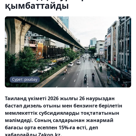
қымбаттайды
Сурет: pixabay
Таиланд үкіметі 2026 жылғы 26 наурыздан
бастап дизель отыны мен бензинге берілетін
мемлекеттік субсидияларды тоқтататынын
мәлімдеді. Соның салдарынан жанармай
бағасы орта есеппен 15%-ға өсті, деп
хабарлайды Zakon.kz.