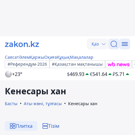
Қаз
Саясат
Әлем
Қаржы
Оқиға
Құқық
Мақалалар
#Референдум-2026
#Қазақстан мақтанышы
+23°
$
469.93
€
541.64
₽
5.71
Кенесары хан
Басты
Аты-жөні, тұлғасы
Кенесары хан
Плитка
Тізім