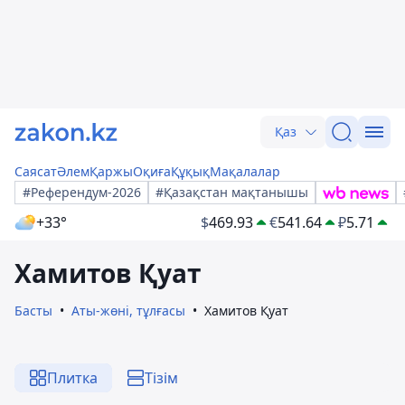
Қаз
Саясат
Әлем
Қаржы
Оқиға
Құқық
Мақалалар
#Референдум-2026
#Қазақстан мақтанышы
+33°
$
469.93
€
541.64
₽
5.71
Хамитов Қуат
Басты
Аты-жөні, тұлғасы
Хамитов Қуат
Плитка
Тізім