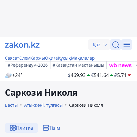
Қаз
Саясат
Әлем
Қаржы
Оқиға
Құқық
Мақалалар
#Референдум-2026
#Қазақстан мақтанышы
+24°
$
469.93
€
541.64
₽
5.71
Саркози Николя
Басты
Аты-жөні, тұлғасы
Саркози Николя
Плитка
Тізім