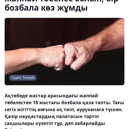
бозбала көз жұмды
Сурет: freepik
Ақтөбеде жастар арасындағы жаппай
төбелестен 18 жастағы бозбала қаза тапты. Тағы
сегіз жігіттің аяғына оқ тиіп, ауруханаға түскен.
Қазір науқастардың палатасын тәртіп
сақшылары күзетіп тұр, деп хабарлайды