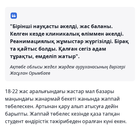
"Бірінші науқасты әкелді, жас баланы.
Келген кезде клиникалық өліммен әкелді.
Реанимациялық жұмыстар жүргізілді. Бірақ
та қайтыс болды. Қалған сегіз адам
тұрақты, емделіп жатыр".
Ақтөбе облысы жедел жәрдем ауруханасының дәрігері
Жасұлан Орымбаев
18-22 жас аралығындағы жастар мал базары
маңындағы жанармай бекеті жанында жаппай
төбелескен. Артынан қару алып атысуға дейін
барыпты. Жаппай төбелес кезінде қаза тапқан
студент өндірістік тәжірибеден оралған күні екен.