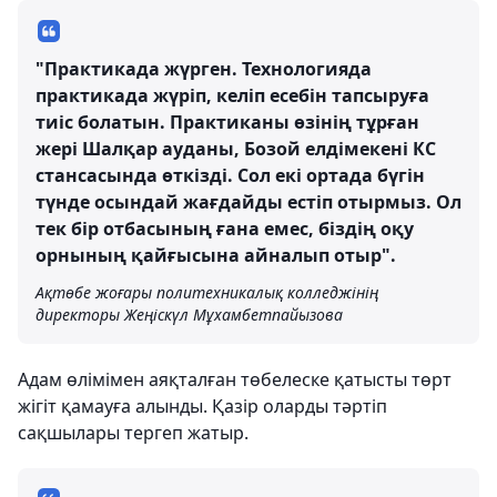
"Практикада жүрген. Технологияда
практикада жүріп, келіп есебін тапсыруға
тиіс болатын. Практиканы өзінің тұрған
жері Шалқар ауданы, Бозой елдімекені КС
стансасында өткізді. Сол екі ортада бүгін
түнде осындай жағдайды естіп отырмыз. Ол
тек бір отбасының ғана емес, біздің оқу
орнының қайғысына айналып отыр".
Ақтөбе жоғары политехникалық колледжінің
директоры Жеңіскүл Мұхамбетпайызова
Адам өлімімен аяқталған төбелеске қатысты төрт
жігіт қамауға алынды. Қазір оларды тәртіп
сақшылары тергеп жатыр.