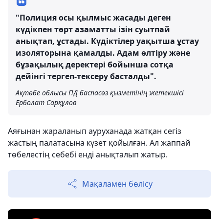
"Полиция осы қылмыс жасады деген
күдікпен төрт азаматты ізін суытпай
анықтап, ұстады. Күдіктілер уақытша ұстау
изоляторына қамалды. Адам өлтіру және
бұзақылық деректері бойынша сотқа
дейінгі тергеп-тексеру басталды".
Ақтөбе облысы ПД баспасөз қызметінің жетекшісі
Ерболат Сарқұлов
Аяғынан жараланып ауруханада жатқан сегіз
жастың палатасына күзет қойылған. Ал жаппай
төбелестің себебі енді анықталып жатыр.
Мақаламен бөлісу