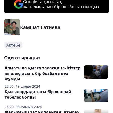
Google-ға қосылып,
жаңалықтарды бірінші болып оқыңыз
Камшат Сатиева
Ақтөбе
Оқи отырыңыз
Алматыда қызға таласқан жігіттер
пышақтасып, бір бозбала көз
жұмды
22:50, 19 шілде 2024
Қызылордада тағы бір жаппай
төбелес болды
14:29, 08 мамыр 2024
Жарылғыш зат қолданған: Атырау