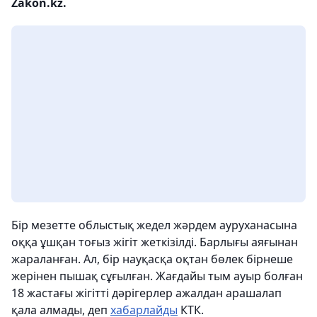
Zakon.kz.
Бір мезетте облыстық жедел жәрдем ауруханасына
оққа ұшқан тоғыз жігіт жеткізілді. Барлығы аяғынан
жараланған. Ал, бір науқасқа оқтан бөлек бірнеше
жерінен пышақ сұғылған. Жағдайы тым ауыр болған
18 жастағы жігітті дәрігерлер ажалдан арашалап
қала алмады, деп
хабарлайды
КТК.