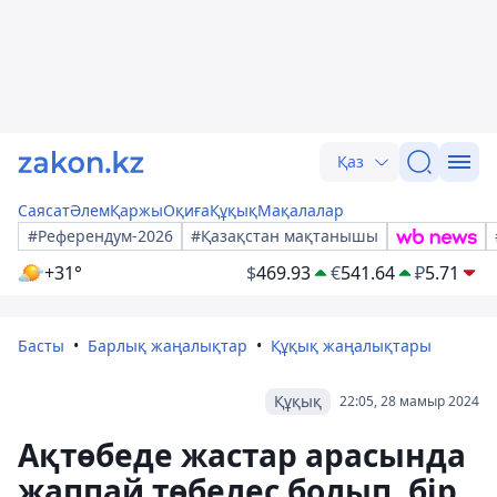
Қаз
Саясат
Әлем
Қаржы
Оқиға
Құқық
Мақалалар
#Референдум-2026
#Қазақстан мақтанышы
+31°
$
469.93
€
541.64
₽
5.71
Басты
Барлық жаңалықтар
Құқық жаңалықтары
Құқық
22:05, 28 мамыр 2024
Ақтөбеде жастар арасында
жаппай төбелес болып, бір