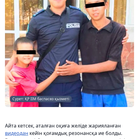
Сурет: ҚР ІІМ баспасөз қызметі
Айта кетсек, аталған оқиға желіде жарияланған
видеодан
кейін қоғамдық резонансқа ие болды.