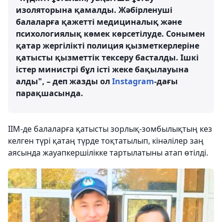
изоляторына қамалды. Жәбірленуші
балаларға қажетті медициналық және
психологиялық көмек көрсетілуде. Сонымен
қатар жергілікті полиция қызметкерлеріне
қатысты қызметтік тексеру басталды. Ішкі
істер министрі бұл істі жеке бақылауына
алды", – деп жазды ол
Instagram
-дағы
парақшасында.
ІІМ-де балаларға қатысты зорлық-зомбылықтың кез
келген түрі қатаң түрде тоқтатылып, кінәлілер заң
аясында жауапкершілікке тартылатыны атап өтілді.