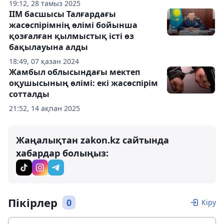
19:12, 28 тамыз 2025
ІІМ басшысы Талғардағы
жасөспірімнің өлімі бойынша
қозғалған қылмыстық істі өз
бақылауына алды
18:49, 07 қазан 2024
Жамбыл облысындағы мектеп
оқушысының өлімі: екі жасөспірім
сотталды
21:52, 14 ақпан 2025
Жаңалықтан zakon.kz сайтында
хабардар болыңыз:
Пікірлер
0
Кіру