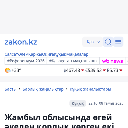
Қаз
Саясат
Әлем
Қаржы
Оқиға
Құқық
Мақалалар
#Референдум-2026
#Қазақстан мақтанышы
+33°
$
467.48
€
539.52
₽
5.73
Басты
Барлық жаңалықтар
Құқық жаңалықтары
Құқық
22:16, 08 тамыз 2025
Жамбыл облысында өгей
әкеден қорлық көрген екі