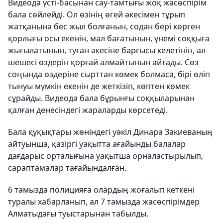
Видеода үсті-басынан сау-тамтығы жоқ жасөспірім
бала сөйлейді. Ол өзінің өгей әкесімен тұрып
жатқанына бес жыл болғанын, содан бері көрген
қорлығы осы екенін, мал бағатынын, үнемі соққыға
жығылатынын, туған әкесіне барғысы келетінін, ал
шешесі өздерін қорғай алмайтынын айтады. Сөз
соңында өздеріне сырттан көмек болмаса, бірі өліп
тынуы мүмкін екенін де жеткізіп, көптен көмек
сұрайды. Видеода бала бұрынғы соққыларынан
қалған денесіндегі жараларды көрсетеді.
Бала құқықтары жөніндегі уәкіл Динара Закиеваның
айтуынша, қазіргі уақытта ағайынды балалар
дағдарыс орталығына уақытша орналастырылып,
сараптамалар тағайындалған.
6 тамызда полицияға олардың жоғалып кеткені
туралы хабарланып, ал 7 тамызда жасөспірімдер
Алматыдағы туыстарынан табылды.