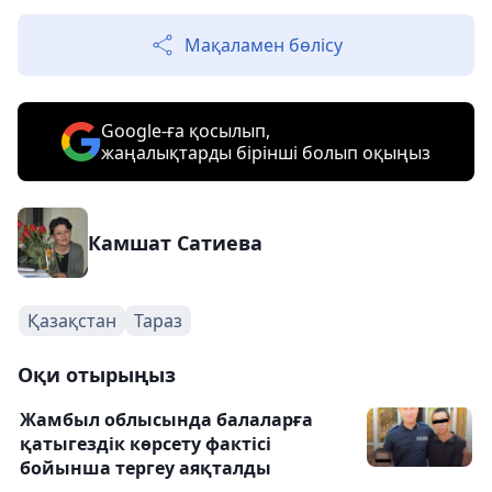
Мақаламен бөлісу
Google-ға қосылып,
жаңалықтарды бірінші болып оқыңыз
Камшат Сатиева
Қазақстан
Тараз
Оқи отырыңыз
Жамбыл облысында балаларға
қатыгездік көрсету фактісі
бойынша тергеу аяқталды