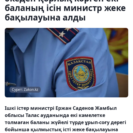
баланың ісін министр жеке
бақылауына алды
Сурет: Zakon.kz
Ішкі істер министрі Ержан Саденов Жамбыл
облысы Талас ауданында екі кәмелетке
толмаған баланы жүйелі түрде ұрып-соғу дерегі
бойынша қылмыстық істі жеке бақылауына