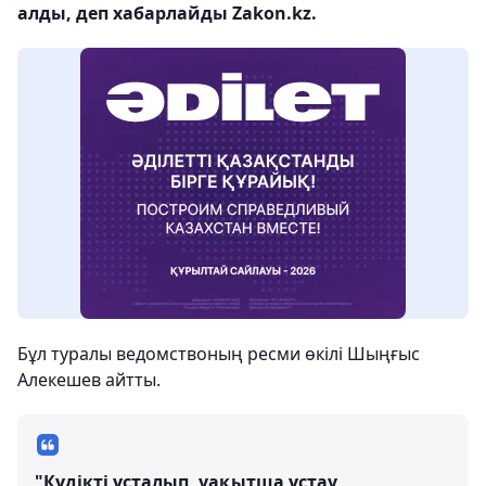
алды, деп хабарлайды Zakon.kz.
Бұл туралы ведомствоның ресми өкілі Шыңғыс
Алекешев айтты.
"Күдікті ұсталып, уақытша ұстау