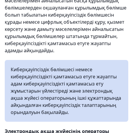
мәселелерімен айналысатын басқа құрылымдық
бөлімшелерден оқшауланған құрылымдық бөлімше
болып табылатын киберқауіпсіздік бөлімшесін
құрады немесе цифрлық объектілерді құру, қызмет
көрсету және дамыту мәселелерімен айналысатын
құрылымдық бөлімшелер штатында тұрмайтын,
киберқауіпсіздікті қамтамасыз етуге жауапты
адамды айқындайды.
Киберқауіпсіздік бөлімшесі немесе
киберқауіпсіздікті қамтамасыз етуге жауапты
адам киберқауіпсіздікті қамтамасыз ету
жұмыстарын үйлестіреді және электрондық
ақша жүйесі операторының ішкі құжаттарында
айқындалған киберқауіпсіздік талаптарының
орындалуын бақылайды.
Электрондық ақша жүйесінің операторы