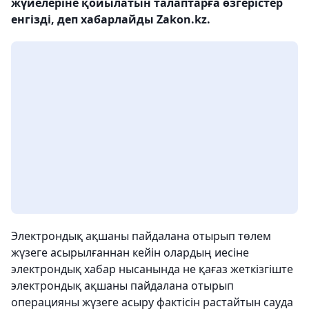
жүйелеріне қойылатын талаптарға өзгерістер
енгізді, деп хабарлайды Zakon.kz.
Электрондық ақшаны пайдалана отырып төлем
жүзеге асырылғаннан кейін олардың иесіне
электрондық хабар нысанында не қағаз жеткізгіште
электрондық ақшаны пайдалана отырып
операцияны жүзеге асыру фактісін растайтын сауда