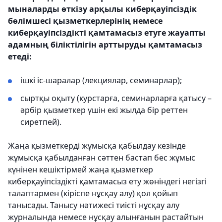
мыналарды өткізу арқылы киберқауіпсіздік
бөлімшесі қызметкерлерінің немесе
киберқауіпсіздікті қамтамасыз етуге жауапты
адамның біліктілігін арттыруды қамтамасыз
етеді:
ішкі іс-шаралар (лекциялар, семинарлар);
сыртқы оқыту (курстарға, семинарларға қатысу –
әрбір қызметкер үшін екі жылда бір реттен
сиретпей).
Жаңа қызметкерді жұмысқа қабылдау кезінде
жұмысқа қабылданған сәттен бастап бес жұмыс
күнінен кешіктірмей жаңа қызметкер
киберқауіпсіздікті қамтамасыз ету жөніндегі негізгі
талаптармен (кіріспе нұсқау алу) қол қойып
танысады. Танысу нәтижесі тиісті нұсқау алу
журналында немесе нұсқау алынғанын растайтын