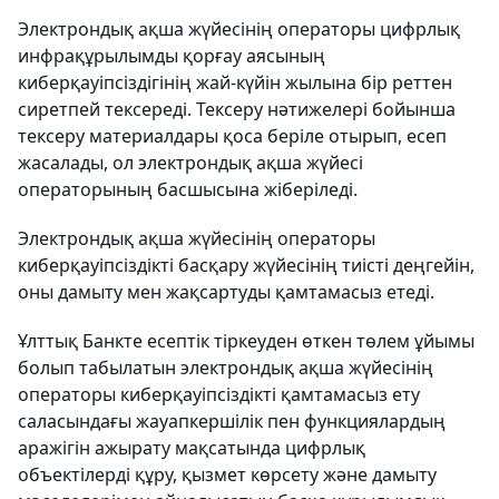
Электрондық ақша жүйесінің операторы цифрлық
инфрақұрылымды қорғау аясының
киберқауіпсіздігінің жай-күйін жылына бір реттен
сиретпей тексереді. Тексеру нәтижелері бойынша
тексеру материалдары қоса беріле отырып, есеп
жасалады, ол электрондық ақша жүйесі
операторының басшысына жіберіледі.
Электрондық ақша жүйесінің операторы
киберқауіпсіздікті басқару жүйесінің тиісті деңгейін,
оны дамыту мен жақсартуды қамтамасыз етеді.
Ұлттық Банкте есептік тіркеуден өткен төлем ұйымы
болып табылатын электрондық ақша жүйесінің
операторы киберқауіпсіздікті қамтамасыз ету
саласындағы жауапкершілік пен функциялардың
аражігін ажырату мақсатында цифрлық
объектілерді құру, қызмет көрсету және дамыту