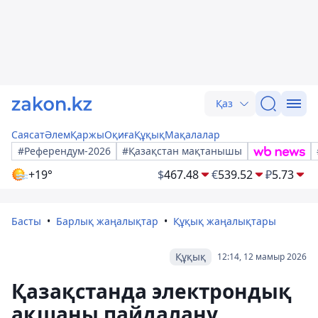
Қаз
Саясат
Әлем
Қаржы
Оқиға
Құқық
Мақалалар
#Референдум-2026
#Қазақстан мақтанышы
+19°
$
467.48
€
539.52
₽
5.73
Басты
Барлық жаңалықтар
Құқық жаңалықтары
Құқық
12:14, 12 мамыр 2026
Қазақстанда электрондық
ақшаны пайдалану