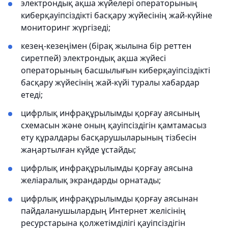
электрондық ақша жүйелері операторының
киберқауіпсіздікті басқару жүйесінің жай-күйіне
мониторинг жүргізеді;
кезең-кезеңімен (бірақ жылына бір реттен
сиретпей) электрондық ақша жүйесі
операторының басшылығын киберқауіпсіздікті
басқару жүйесінің жай-күйі туралы хабардар
етеді;
цифрлық инфрақұрылымды қорғау аясының
схемасын және оның қауіпсіздігін қамтамасыз
ету құралдары басқарушыларының тізбесін
жаңартылған күйде ұстайды;
цифрлық инфрақұрылымды қорғау аясына
желіаралық экрандарды орнатады;
цифрлық инфрақұрылымды қорғау аясынан
пайдаланушылардың Интернет желісінің
ресурстарына қолжетімділігі қауіпсіздігін