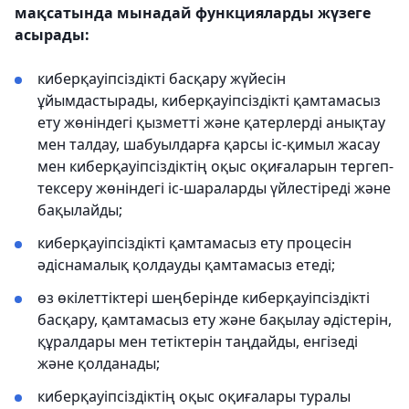
мақсатында мынадай функцияларды жүзеге
асырады:
киберқауіпсіздікті басқару жүйесін
ұйымдастырады, киберқауіпсіздікті қамтамасыз
ету жөніндегі қызметті және қатерлерді анықтау
мен талдау, шабуылдарға қарсы іс-қимыл жасау
мен киберқауіпсіздіктің оқыс оқиғаларын тергеп-
тексеру жөніндегі іс-шараларды үйлестіреді және
бақылайды;
киберқауіпсіздікті қамтамасыз ету процесін
әдіснамалық қолдауды қамтамасыз етеді;
өз өкілеттіктері шеңберінде киберқауіпсіздікті
басқару, қамтамасыз ету және бақылау әдістерін,
құралдары мен тетіктерін таңдайды, енгізеді
және қолданады;
киберқауіпсіздіктің оқыс оқиғалары туралы