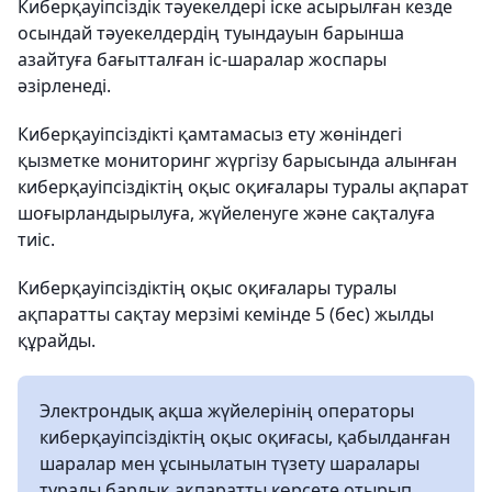
Киберқауіпсіздік тәуекелдері іске асырылған кезде
осындай тәуекелдердің туындауын барынша
азайтуға бағытталған іс-шаралар жоспары
әзірленеді.
Киберқауіпсіздікті қамтамасыз ету жөніндегі
қызметке мониторинг жүргізу барысында алынған
киберқауіпсіздіктің оқыс оқиғалары туралы ақпарат
шоғырландырылуға, жүйеленуге және сақталуға
тиіс.
Киберқауіпсіздіктің оқыс оқиғалары туралы
ақпаратты сақтау мерзімі кемінде 5 (бес) жылды
құрайды.
Электрондық ақша жүйелерінің операторы
киберқауіпсіздіктің оқыс оқиғасы, қабылданған
шаралар мен ұсынылатын түзету шаралары
туралы барлық ақпаратты көрсете отырып,