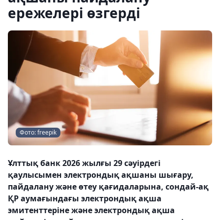
ережелері өзгерді
Фото: freepik
Ұлттық банк 2026 жылғы 29 сәуірдегі
қаулысымен электрондық ақшаны шығару,
пайдалану және өтеу қағидаларына, сондай-ақ
ҚР аумағындағы электрондық ақша
эмитенттеріне және электрондық ақша