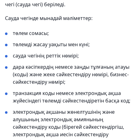
чегі (сауда чегі) беріледі.
Сауда чегінде мынадай мәліметтер:
төлем сомасы;
төлемді жасау уақыты мен күні;
сауда чегінің реттік нөмірі;
дара кәсіпкердің немесе заңды тұлғаның атауы
(коды) және жеке сәйкестендіру нөмірі, бизнес-
сәйкестендіру нөмірі;
транзакция коды немесе электрондық ақша
жүйесіндегі төлемді сәйкестендіретін басқа код;
электрондық ақшаны жөнелтушінің және
алушының электрондық әмиянының
сәйкестендіру коды (бірегей сәйкестендіргіш,
электрондық ақша иесін сәйкестендіру