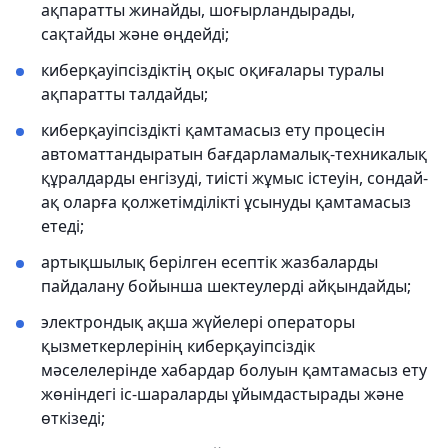
ақпаратты жинайды, шоғырландырады,
сақтайды және өңдейді;
киберқауіпсіздіктің оқыс оқиғалары туралы
ақпаратты талдайды;
киберқауіпсіздікті қамтамасыз ету процесін
автоматтандыратын бағдарламалық-техникалық
құралдарды енгізуді, тиісті жұмыс істеуін, сондай-
ақ оларға қолжетімділікті ұсынуды қамтамасыз
етеді;
артықшылық берілген есептік жазбаларды
пайдалану бойынша шектеулерді айқындайды;
электрондық ақша жүйелері операторы
қызметкерлерінің киберқауіпсіздік
мәселелерінде хабардар болуын қамтамасыз ету
жөніндегі іс-шараларды ұйымдастырады және
өткізеді;