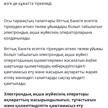
өзге де құжатта тіркеледі.
Осы тармақтың талаптары Ұлттық Банкте есептік
тіркеуден өткен төлем ұйымдары болып табылатын
электрондық ақша жүйесінің операторларына
қолданылады.
Ұлттық Банкте есептік тіркеуден өткен төлем ұйымы
болып табылатын электрондық ақша жүйесі
операторының қызметкерімен жасалатын еңбек
шартында қызметкердің киберқауіпсіздікті
қамтамасыз ету және жасырын ақпаратты жария
етпеу жөніндегі талаптарды сақтау міндеті
қамтылады.
Электрондық ақша жүйесінің операторы
ақпараттың жасырындылығын, тұтастығын
және қолжетімділігін қамтамасыз ету