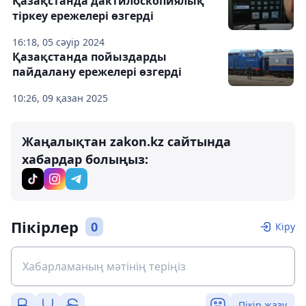
Қазақстанда дактилоскопиялық
тіркеу ережелері өзгерді
16:18, 05 сәуір 2024
Қазақстанда пойыздарды
пайдалану ережелері өзгерді
10:26, 09 қазан 2025
Жаңалықтан zakon.kz сайтында
хабардар болыңыз:
Пікірлер
0
Кіру
Пікір жазу