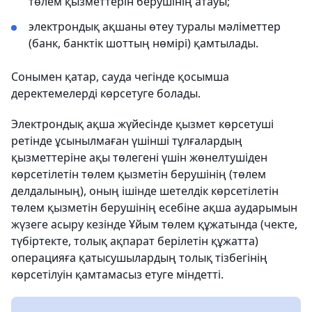
төлем қызметтерін берушінің атауы;
электрондық ақшаны өтеу туралы мәліметтер
(банк, банктік шоттың нөмірі) қамтылады.
Сонымен қатар, сауда чегінде қосымша
деректемелерді көрсетуге болады.
Электрондық ақша жүйесінде қызмет көрсетуші
ретінде ұсынылмаған үшінші тұлғалардың
қызметтеріне ақы төлегені үшін жөнелтушіден
көрсетілетін төлем қызметін берушінің (төлем
делдалының), оның ішінде шетелдік көрсетілетін
төлем қызметін берушінің есебіне ақша аударымын
жүзеге асыру кезінде Ұйым төлем құжатында (чекте,
түбіртекте, толық ақпарат берілетін құжатта)
операцияға қатысушылардың толық тізбегінің
көрсетілуін қамтамасыз етуге міндетті.