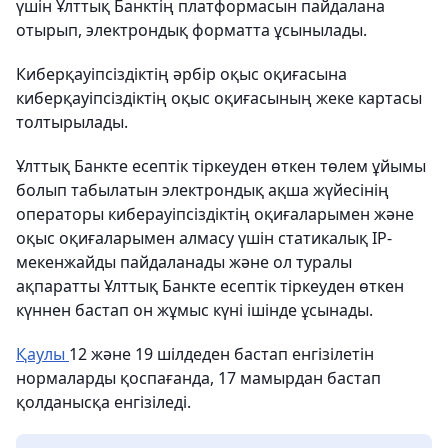
үшін Ұлттық Банктің платформасын пайдалана
отырып, электрондық форматта ұсынылады.
Киберқауіпсіздіктің әрбір оқыс оқиғасына
киберқауіпсіздіктің оқыс оқиғасының жеке картасы
толтырылады.
Ұлттық Банкте есептік тіркеуден өткен төлем ұйымы
болып табылатын электрондық ақша жүйесінің
операторы киберауіпсіздіктің оқиғаларымен және
оқыс оқиғаларымен алмасу үшін статикалық IP-
мекенжайды пайдаланады және ол туралы
ақпаратты Ұлттық Банкте есептік тіркеуден өткен
күннен бастап он жұмыс күні ішінде ұсынады.
Қаулы
12 және 19 шілдеден бастап енгізілетін
нормаларды қоспағанда, 17 мамырдан бастап
қолданысқа енгізіледі.