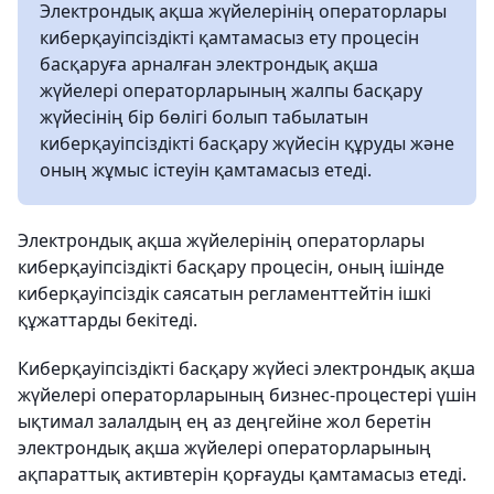
Электрондық ақша жүйелерінің операторлары
киберқауіпсіздікті қамтамасыз ету процесін
басқаруға арналған электрондық ақша
жүйелері операторларының жалпы басқару
жүйесінің бір бөлігі болып табылатын
киберқауіпсіздікті басқару жүйесін құруды және
оның жұмыс істеуін қамтамасыз етеді.
Электрондық ақша жүйелерінің операторлары
киберқауіпсіздікті басқару процесін, оның ішінде
киберқауіпсіздік саясатын регламенттейтін ішкі
құжаттарды бекітеді.
Киберқауіпсіздікті басқару жүйесі электрондық ақша
жүйелері операторларының бизнес-процестері үшін
ықтимал залалдың ең аз деңгейіне жол беретін
электрондық ақша жүйелері операторларының
ақпараттық активтерін қорғауды қамтамасыз етеді.