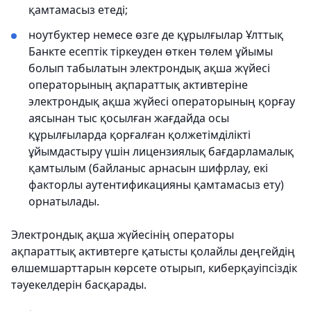
қамтамасыз етеді;
ноутбуктер немесе өзге де құрылғылар Ұлттық
Банкте есептік тіркеуден өткен төлем ұйымы
болып табылатын электрондық ақша жүйесі
операторының ақпараттық активтеріне
электрондық ақша жүйесі операторының қорғау
аясынан тыс қосылған жағдайда осы
құрылғыларда қорғалған қолжетімділікті
ұйымдастыру үшін лицензиялық бағдарламалық
қамтылым (байланыс арнасын шифрлау, екі
факторлы аутентификацияны қамтамасыз ету)
орнатылады.
Электрондық ақша жүйесінің операторы
ақпараттық активтерге қатысты қолайлы деңгейдің
өлшемшарттарын көрсете отырып, киберқауіпсіздік
тәуекелдерін басқарады.