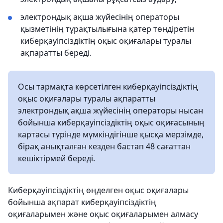
электрондық ақша жүйесінің операторы
қызметінің тұрақтылығына қатер төндіретін
киберқауіпсіздіктің оқыс оқиғалары туралы
ақпаратты береді.
Осы тармақта көрсетілген киберқауіпсіздіктің
оқыс оқиғалары туралы ақпаратты
электрондық ақша жүйесінің операторы нысан
бойынша киберқауіпсіздіктің оқыс оқиғасының
картасы түрінде мүмкіндігінше қысқа мерзімде,
бірақ анықталған кезден бастап 48 сағаттан
кешіктірмей береді.
Киберқауіпсіздіктің өңделген оқыс оқиғалары
бойынша ақпарат киберқауіпсіздіктің
оқиғаларымен және оқыс оқиғаларымен алмасу