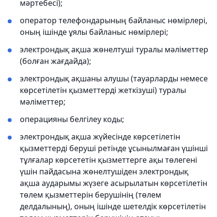
мәртебесі);
оператор телефондарының байланыс нөмірлері,
оның ішінде ұялы байланыс нөмірлері;
электрондық ақша жөнелтуші туралы мәліметтер
(болған жағдайда);
электрондық ақшаны алушы (тауарларды немесе
көрсетілетін қызметтерді жеткізуші) туралы
мәліметтер;
операцияны белгілеу коды;
электрондық ақша жүйесінде көрсетілетін
қызметтерді беруші ретінде ұсынылмаған үшінші
тұлғалар көрсететін қызметтерге ақы төлегені
үшін пайдасына жөнелтушіден электрондық
ақша аударымы жүзеге асырылатын көрсетілетін
төлем қызметтерін берушінің (төлем
делдалының), оның ішінде шетелдік көрсетілетін