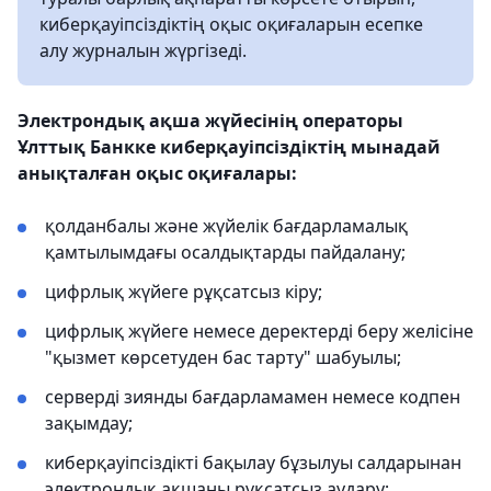
киберқауіпсіздіктің оқыс оқиғаларын есепке
алу журналын жүргізеді.
Электрондық ақша жүйесінің операторы
Ұлттық Банкке киберқауіпсіздіктің мынадай
анықталған оқыс оқиғалары:
қолданбалы және жүйелік бағдарламалық
қамтылымдағы осалдықтарды пайдалану;
цифрлық жүйеге рұқсатсыз кіру;
цифрлық жүйеге немесе деректерді беру желісіне
"қызмет көрсетуден бас тарту" шабуылы;
серверді зиянды бағдарламамен немесе кодпен
зақымдау;
киберқауіпсіздікті бақылау бұзылуы салдарынан
электрондық ақшаны рұқсатсыз аудару;