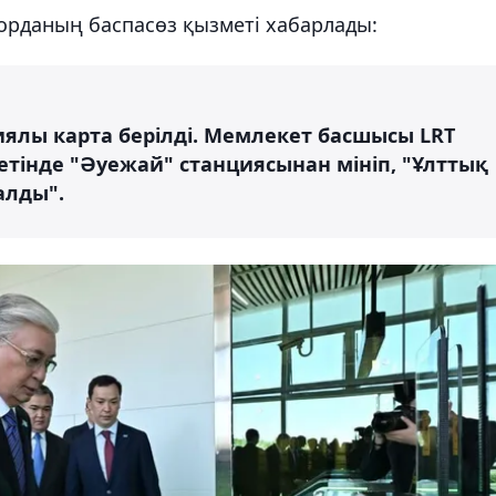
орданың баспасөз қызметі хабарлады:
иялы карта берілді. Мемлекет басшысы LRT
тінде "Әуежай" станциясынан мініп, "Ұлттық
алды".