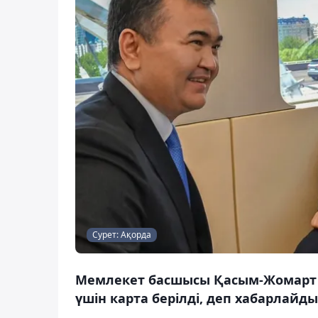
Сурет: Ақорда
Мемлекет басшысы Қасым-Жомарт Т
үшін карта берілді, деп хабарлайды