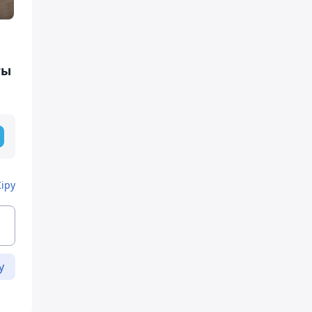
ғы
Кіру
у