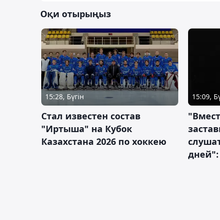
Оқи отырыңыз
15:28, Бүгін
15:09, Б
Стал известен состав
"Вмест
"Иртыша" на Кубок
застав
Казахстана 2026 по хоккею
слушат
дней":