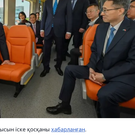
мысын іске қосқаны
хабарланған
.