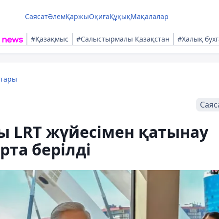
Саясат
Әлем
Қаржы
Оқиға
Құқық
Мақалалар
#Қазақмыс
#Салыстырмалы Қазақстан
#Халық бухг
қтары
Саяс
ы LRT жүйесімен қатынау
рта берілді