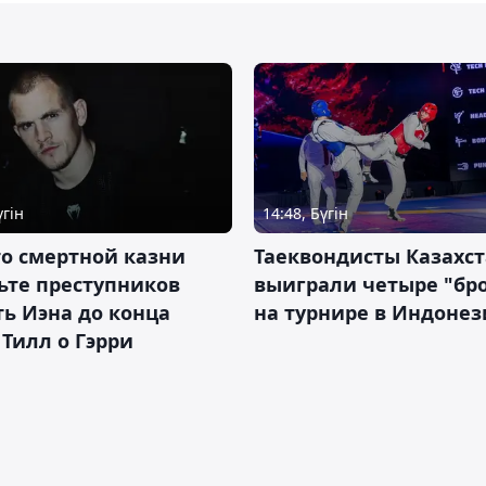
үгін
14:48, Бүгін
о смертной казни
Таеквондисты Казахс
ьте преступников
выиграли четыре "бр
ь Иэна до конца
на турнире в Индоне
 Тилл о Гэрри