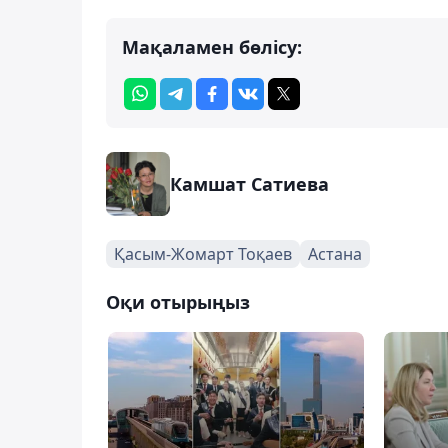
Мақаламен бөлісу:
Камшат Сатиева
Қасым-Жомарт Тоқаев
Астана
Оқи отырыңыз