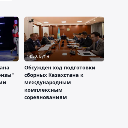
14:30, Бүгін
тана
Обсуждён ход подготовки
онзы"
сборных Казахстана к
зии
международным
комплексным
соревнованиям