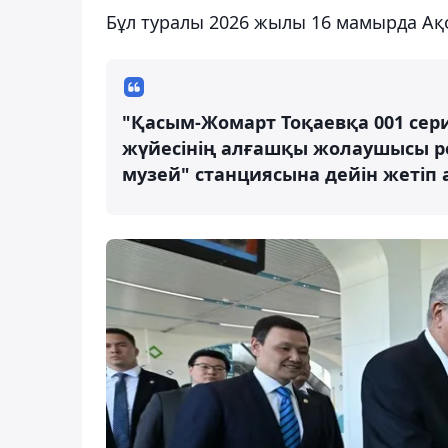
Бұл туралы 2026 жылы 16 мамырда Ақ
"Қасым-Жомарт Тоқаевқа 001 сер
жүйесінің алғашқы жолаушысы ре
музей" станциясына дейін жетіп 