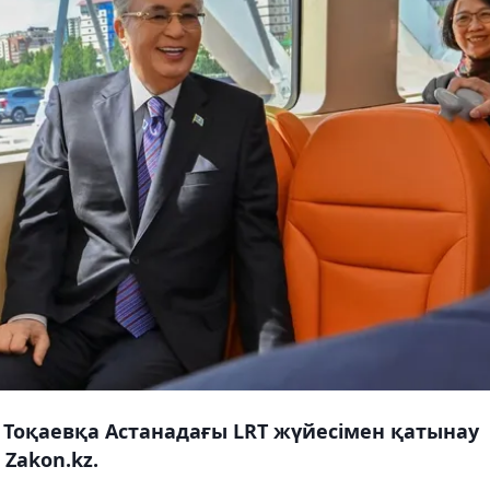
оқаевқа Астанадағы LRT жүйесімен қатынау
 Zakon.kz.