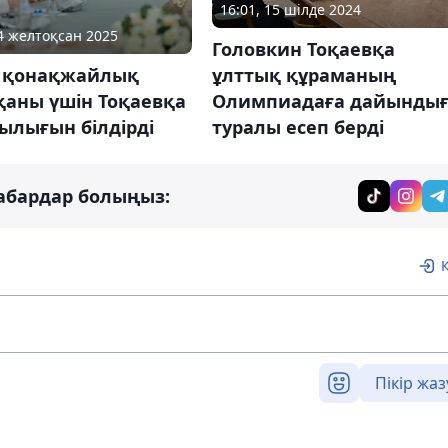
16:01, 15 шілде 2024
04 желтоқсан 2025
Головкин Тоқаевқа
ұлттық құраманың
 қонақжайлық
Олимпиадаға дайынды
қаны үшін Тоқаевқа
туралы есеп берді
ылығын білдірді
абардар болыңыз:
Пікір жаз