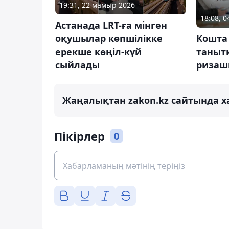
19:31, 22 мамыр 2026
18:08, 
Астанада LRT-ға мінген
оқушылар көпшілікке
Кошта
ерекше көңіл-күй
таныт
сыйлады
ризаш
Жаңалықтан zakon.kz сайтында х
Пікірлер
0