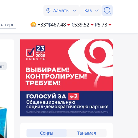
Алматы
Қаз
+33°
$
467.48
€
539.52
₽
5.73
алтері
ат
Соңғы
Танымал