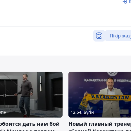
Пікір жаз
үгін
12:54, Бүгін
обоится дать нам бой
Новый главный трене