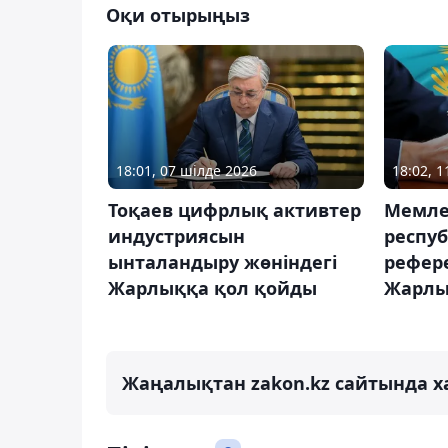
Оқи отырыңыз
18:01, 07 шілде 2026
18:02, 
Тоқаев цифрлық активтер
Мемле
индустриясын
респу
ынталандыру жөніндегі
рефере
Жарлыққа қол қойды
Жарлы
Жаңалықтан zakon.kz сайтында х