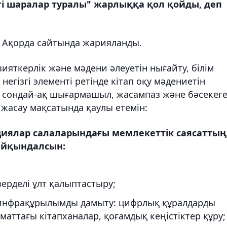
гі шаралар туралы" жарлыққа қол қойды, деп
 Ақорда сайтында жарияланды.
ияткерлік және мәдени әлеуетін нығайту, білім
 негізгі элементі ретінде кітап оқу мәдениетін
у, сондай-ақ шығармашыл, жасампаз және бәсекег
 жасау мақсатында қаулы етемін:
циялар салаларындағы мемлекеттік саясаттың
айқындалсын:
зерделі ұлт қалыптастыру;
 инфрақұрылымды дамыту: цифрлық құралдарды
аттағы кітапханалар, қоғамдық кеңістіктер құру;