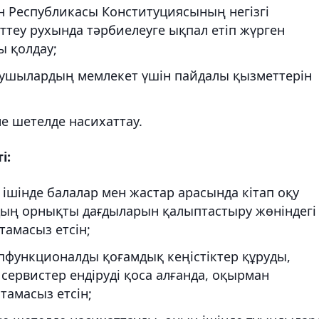
н Республикасы Конституциясының негізгі
ттеу рухында тәрбиелеуге ықпал етіп жүрген
 қолдау;
атушылардың мемлекет үшін пайдалы қызметтерін
е шетелде насихаттау.
і:
ішінде балалар мен жастар арасында кітап оқу
дың орнықты дағдыларын қалыптастыру жөніндегі
тамасыз етсін;
пфункционалды қоғамдық кеңістіктер құруды,
сервистер ендіруді қоса алғанда, оқырман
амасыз етсін;