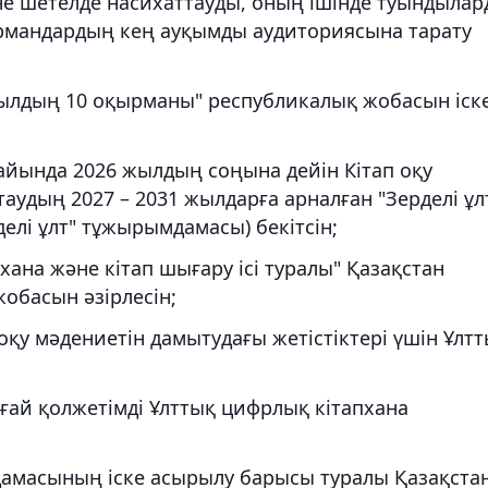
не шетелде насихаттауды, оның ішінде туындыла
ырмандардың кең ауқымды аудиториясына тарату
Жылдың 10 оқырманы" республикалық жобасын іск
айында 2026 жылдың соңына дейін Кітап оқу
таудың 2027 – 2031 жылдарға арналған "Зерделі ұл
елі ұлт" тұжырымдамасы) бекітсін;
хана және кітап шығару ісі туралы" Қазақстан
басын әзірлесін;
 оқу мәдениетін дамытудағы жетістіктері үшін Ұлт
ңғай қолжетімді Ұлттық цифрлық кітапхана
дамасының іске асырылу барысы туралы Қазақста