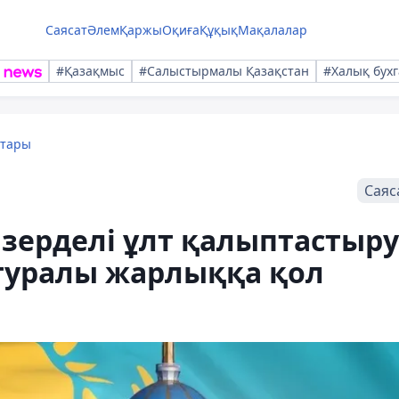
Саясат
Әлем
Қаржы
Оқиға
Құқық
Мақалалар
#Қазақмыс
#Салыстырмалы Қазақстан
#Халық бухг
қтары
Саяс
зерделі ұлт қалыптастыру
 туралы жарлыққа қол