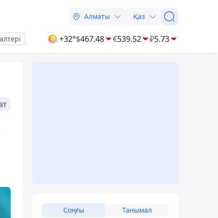
Алматы
Қаз
+32°
$
467.48
€
539.52
₽
5.73
алтері
ат
Соңғы
Танымал