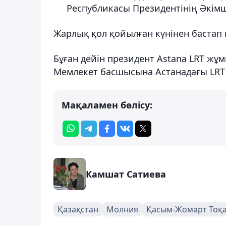
Республикасы Президентінің Әкімші
Жарлық қол қойылған күнінен бастап қ
Бұған дейін президент Astana LRT жұ
Мемлекет басшысына Астанадағы LRT 
Мақаламен бөлісу:
Камшат Сатиева
Қазақстан
Молния
Қасым-Жомарт Тоқ