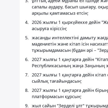
ұлттық әдеби мұраны ел ішінде жә
сапалы аудару, басып шығару, оқ
арқылы қамтамасыз етсін;
2026 жылғы 1 қыркүйекке дейін "
асыруға кіріссін;
жасанды интеллектіні дамыту жағд
мәдениетін және кітап ісін насихат
тұжырымдамасын (бұдан әрі – "Зерд
2027 жылғы 1 қаңтарға дейін "Кітап
Республикасының жаңа Заңының жо
2027 жылғы 1 қаңтарға дейін кітап
сыйлық тағайындасын;
2027 жылғы 1 қаңтарға дейін біры
платформасын құрсын;
жыл сайын "Зерделі ұлт" тұжырым