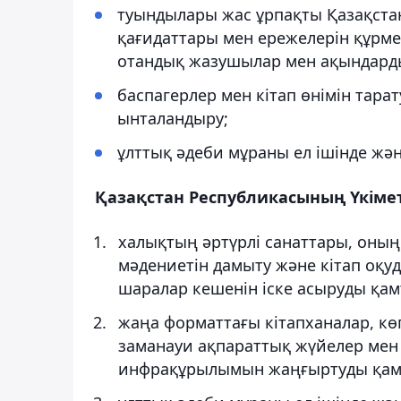
туындылары жас ұрпақты Қазақста
қағидаттары мен ережелерін құрме
отандық жазушылар мен ақындарды
баспагерлер мен кітап өнімін тар
ынталандыру;
ұлттық әдеби мұраны ел ішінде жән
Қазақстан Республикасының Үкімет
халықтың әртүрлі санаттары, оның 
мәдениетін дамыту және кітап оқу
шаралар кешенін іске асыруды қам
жаңа форматтағы кітапханалар, кө
заманауи ақпараттық жүйелер мен 
инфрақұрылымын жаңғыртуды қамт