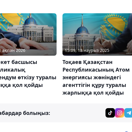
11 ақпан 2026
15:09, 18 наурыз 2025
кет басшысы
Тоқаев Қазақстан
бликалық
Республикасының Атом
ндум өткiзу туралы
энергиясы жөніндегі
ққа қол қойды
агенттігін құру туралы
жарлыққа қол қойды
абардар болыңыз: