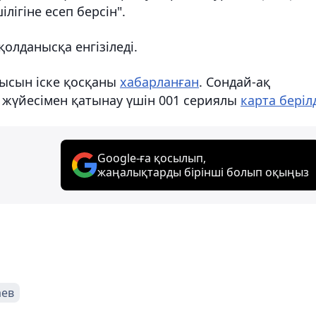
лігіне есеп берсін".
олданысқа енгізіледі.
мысын іске қосқаны
хабарланған
. Сондай-ақ
жүйесімен қатынау үшін 001 сериялы
карта беріл
Google-ға қосылып,
жаңалықтарды бірінші болып оқыңыз
аев