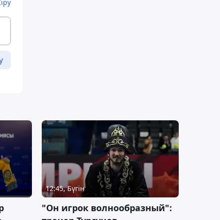
Кіру
у
12:45, Бүгін
р
"Он игрок волнообразный":