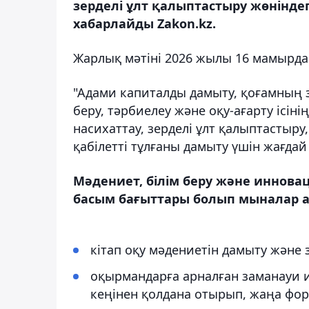
зерделі ұлт қалыптастыру жөнінде
хабарлайды Zakon.kz.
Жарлық мәтіні 2026 жылы 16 мамырда
"Адами капиталды дамыту, қоғамның з
беру, тәрбиелеу және оқу-ағарту ісінің
насихаттау, зерделі ұлт қалыптастыр
қабілетті тұлғаны дамыту үшін жағдай
Мәдениет, білім беру және иннова
басым бағыттары болып мыналар 
кітап оқу мәдениетін дамыту және 
оқырмандарға арналған заманауи
кеңінен қолдана отырып, жаңа форм