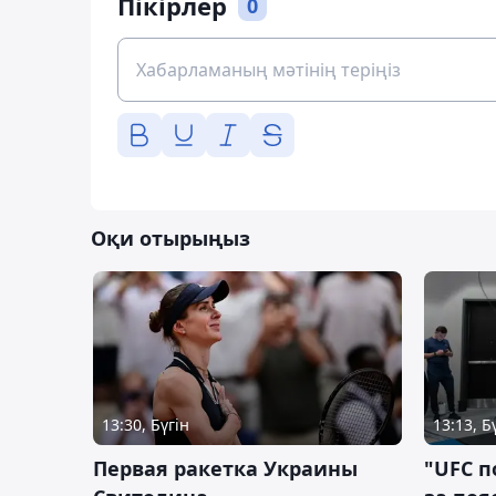
Пікірлер
0
Оқи отырыңыз
13:30, Бүгін
13:13, Б
Первая ракетка Украины
"UFC п