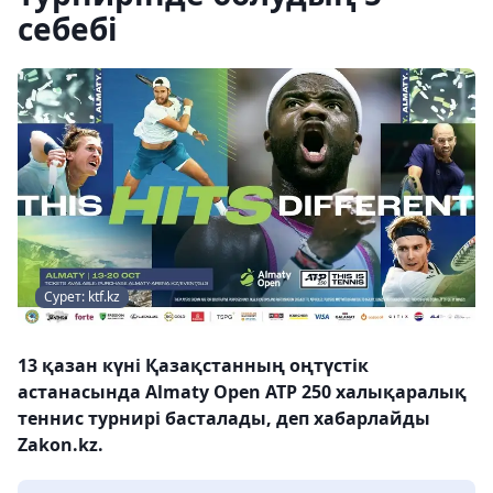
себебі
Сурет: ktf.kz
13 қазан күні Қазақстанның оңтүстік
астанасында Almaty Open ATP 250 халықаралық
теннис турнирі басталады, деп хабарлайды
Zakon.kz.