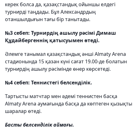
керек болса да, қазақстандық ойыншы елдегі
турнирді таңдады. Бұл Александрдың
отаншылдығын тағы бір танытады.
№3 себеп: Турнирдің ашылу рәсімі Димаш
Құдайбергеннің қатысуымен өтеді.
Әлемге танымал қазақстандық әнші Almaty Arena
стадионында 15 қазан күні сағат 19.00-де болатын
турнирдің ашылу рәсімінде өнер көрсетеді.
№4 себеп: Теннистегі белсенділік.
Тартысты матчтар мен әдемі теннистен басқа
Almaty Arena аумағында басқа да көптеген қызықты
шаралар өтеді.
Басты белсенділік аймағы.