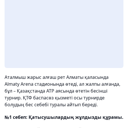
Аталмыш жарыс алғаш рет Алматы қаласында
Almaty Arena стадионында өтеді, ал жалпы алғанда,
бұл – Қазақстанда ATP аясында өтетін бесінші
турнир. ҚТФ баспасөз қызметі осы турнирде
болудың бес себебі туралы айтып береді.
№1 себеп: Қатысушылардың жұлдызды құрамы.