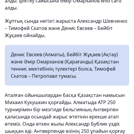
алды. Іріктеу сайысына Әмір Омарханов wild card
алды.
Жұптық сында негізгі жарыста Александр Шевченко
– Тимофей Скатов және Денис Евсеев – Бейбіт
Жұқаев ойнайды.
Денис Евсеев (Алматы), Бейбіт Жұқаев (Ақтау)
және Әмір Омарханов (Қарағанды) Қазақстан
теннис мектебінің түлектері болса, Тимофей
Скатов – Петропавл тумасы.
Аталған ойыншылардан басқа Қазақстан намысын
Михаил Кукушкин қорғайды. Алматыда АТР 250
турнирімен бір мезгілде Бельгияның Антверпен
қаласында осындай жарыс өтетінін ерекше атап
өтеміз. Онда өткен жылы Александр Бублик үздік
шыққан еді. Антверпенде өзінің 250 ұпайын қорғау