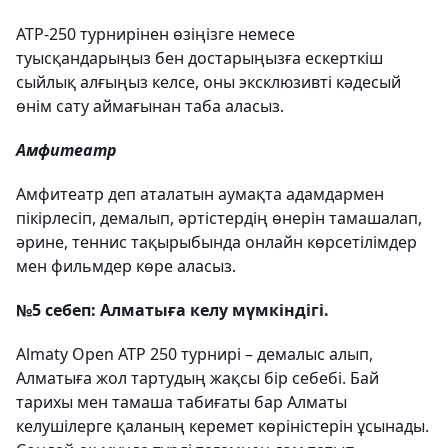
АТР-250 турнирінен өзіңізге немесе
туысқандарыңыз бен достарыңызға ескерткіш
сыйлық алғыңыз келсе, оны эксклюзивті кәдесый
өнім сату аймағынан таба аласыз.
Амфитеатр
Амфитеатр деп аталатын аумақта адамдармен
пікірлесіп, демалып, әртістердің өнерін тамашалап,
әрине, теннис тақырыбында онлайн көрсетілімдер
мен фильмдер көре аласыз.
№5 себеп: Алматыға келу мүмкіндігі.
Almaty Open ATP 250 турнирі – демалыс алып,
Алматыға жол тартудың жақсы бір себебі. Бай
тарихы мен тамаша табиғаты бар Алматы
келушілерге қаланың керемет көріністерін ұсынады.