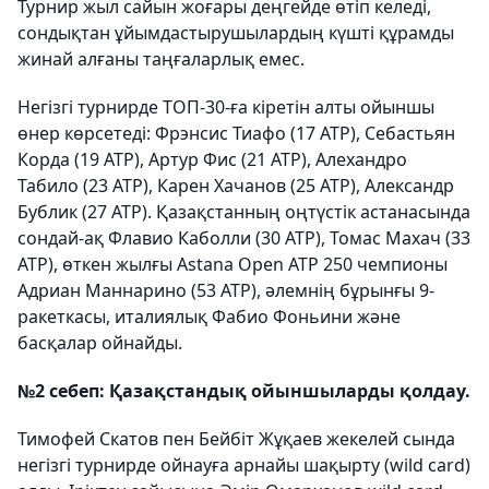
Турнир жыл сайын жоғары деңгейде өтіп келеді,
сондықтан ұйымдастырушылардың күшті құрамды
жинай алғаны таңғаларлық емес.
Негізгі турнирде ТОП-30-ға кіретін алты ойыншы
өнер көрсетеді: Фрэнсис Тиафо (17 АТР), Себастьян
Корда (19 АТР), Артур Фис (21 АТР), Алехандро
Табило (23 АТР), Карен Хачанов (25 АТР), Александр
Бублик (27 АТР). Қазақстанның оңтүстік астанасында
сондай-ақ Флавио Каболли (30 АТР), Томас Махач (33
АТР), өткен жылғы Astana Open АТР 250 чемпионы
Адриан Маннарино (53 АТР), әлемнің бұрынғы 9-
ракеткасы, италиялық Фабио Фоньини және
басқалар ойнайды.
№2 себеп: Қазақстандық ойыншыларды қолдау.
Тимофей Скатов пен Бейбіт Жұқаев жекелей сында
негізгі турнирде ойнауға арнайы шақырту (wild card)