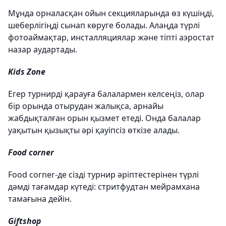
Мұнда орналасқан ойын секцияларында өз күшіңді,
шеберлігіңді сынап көруге болады. Алаңда түрлі
фотоаймақтар, инсталляциялар және тіпті аэростат
назар аудартады.
Kids Zone
Егер турнирді қарауға балалармен келсеңіз, олар
бір орында отырудан жалықса, арнайы
жабдықталған орын қызмет етеді. Онда балалар
уақытын қызықты әрі қауіпсіз өткізе алады.
Food corner
Food corner-де сізді турнир әріптестерінен түрлі
дәмді тағамдар күтеді: стритфудтан мейрамхана
тамағына дейін.
Giftshop