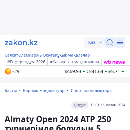
Қаз
Саясат
Әлем
Қаржы
Оқиға
Құқық
Мақалалар
#Референдум-2026
#Қазақстан мақтанышы
+29°
$
469.93
€
541.64
₽
5.71
Басты
Барлық жаңалықтар
Спорт жаңалықтары
Спорт
13:01, 09 қазан 2024
Almaty Open 2024 ATP 250
турнирінде болудың 5