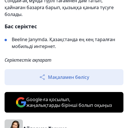
Сондай-ақ мұнда түрлі тағамнен дәм татып,
қайнаған базарға барып, қызыққа қаныға түсуге
болады.
Бас серіктес
Beeline Janymda. Қазақстанда ең кең таралған
мобильді интернет.
Серіктестік ақпарат
Мақаламен бөлісу
Google-ға қосылып,
жаңалықтарды бірінші болып оқыңыз