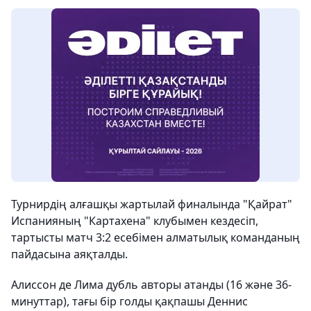
Турнирдің алғашқы жартылай финалында "Қайрат"
Испанияның "Картахена" клубымен кездесіп,
тартысты матч 3:2 есебімен алматылық команданың
пайдасына аяқталды.
Алиссон де Лима дубль авторы атанды (16 және 36-
минуттар), тағы бір голды қақпашы Деннис