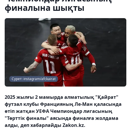
финалына шықты
Сурет: instagram/afckairat
2025 жылғы 2 мамырда алматылық "Қайрат"
футзал клубы Францияның Ле-Ман қаласында
өтіп жатқан УЕФА Чемпиондар лигасының
"Төрттік финалы" аясында финалға жолдама
алды, деп хабарлайды Zakon.kz.