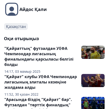
Айдос Қали
Қазақстан
Оқи отырыңыз
"Қайраттың" футзалдан УЕФА
Чемпиондар лигасының
финалындағы қарсыласы белгілі
болды
14:17, 03 мамыр 2025
"Қайрат" клубы УЕФА Чемпиондар
лигасының элиталы кезеңіне
жолдама алды
11:52, 30 қазан 2022
"Арасында біздің "Қайрат" бар".
Футзалдан "төрттік финалдың"