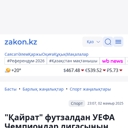
Қаз
Саясат
Әлем
Қаржы
Оқиға
Құқық
Мақалалар
#Референдум-2026
#Қазақстан мақтанышы
+20°
$
467.48
€
539.52
₽
5.73
Басты
Барлық жаңалықтар
Спорт жаңалықтары
Спорт
23:07, 02 мамыр 2025
"Қайрат" футзалдан УЕФА
Чемпиондар лигасының