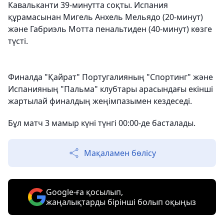
Кавальканти 39-минутта соқты. Испания
құрамасынан Мигель Анхель Мельядо (20-минут)
және Габриэль Мотта пенальтиден (40-минут) көзге
түсті.
Финалда "Қайрат" Португалияның "Спортинг" және
Испанияның "Пальма" клубтары арасындағы екінші
жартылай финалдың жеңімпазымен кездеседі.
Бұл матч 3 мамыр күні түнгі 00:00-де басталады.
Мақаламен бөлісу
Google-ға қосылып,
жаңалықтарды бірінші болып оқыңыз