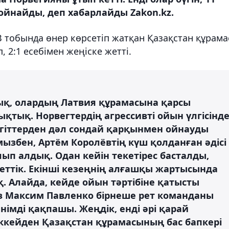
йнайды, деп хабарлайды Zakon.kz.
 тобында өнер көрсетіп жатқан Қазақстан құрам
 2:1 есебімен жеңіске жетті.
ық, олардың Латвия құрамасына қарсы
қтық. Норвегтердің агрессивті ойын үлгісінд
ігіттерден дәл сондай қарқынмен ойнауды
ызбен, Артём Королёвтің күш қолданған әдісі
лып алдық. Одан кейін текетірес басталды,
сеттік. Екінші кезеңнің алғашқы жартысында
 Алайда, кейде ойын тәртібіне қатысты
 Максим Павленко бірнеше рет команданы
німді қақпашы. Жеңдік, енді әрі қарай
ккейден Қазақстан құрамасының бас бапкері