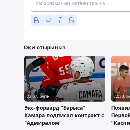
Оқи отырыңыз
23:07, Бүгін
22:33, Б
Экс-форвард "Барыса"
Появи
Камара подписал контракт с
Первой
"Адмиралом"
"Касп