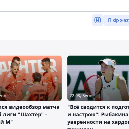
Пікір жаз
үгін
22:03, Бүгін
лся видеообзор матча
"Всё сводится к подго
 лиги "Шахтёр" -
и настрою": Рыбакина 
ий М"
уверенности на хардо