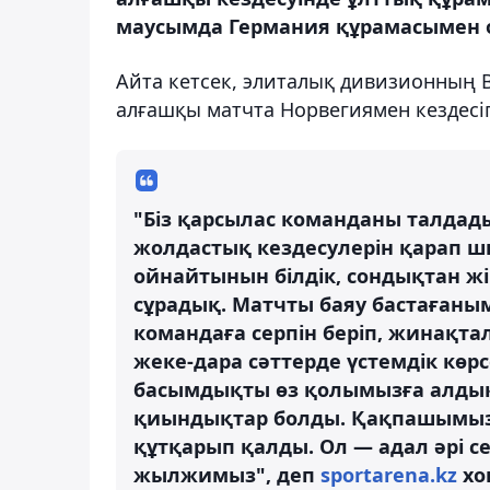
маусымда Германия құрамасымен о
Айта кетсек, элиталық дивизионның B
алғашқы матчта Норвегиямен кездесіп,
"Біз қарсылас команданы талдад
жолдастық кездесулерін қарап шы
ойнайтынын білдік, сондықтан ж
сұрадық. Матчты баяу бастағаным
командаға серпін беріп, жинақта
жеке-дара сәттерде үстемдік көр
басымдықты өз қолымызға алдық.
қиындықтар болды. Қақпашымыз
құтқарып қалды. Ол — адал әрі се
жылжимыз", деп
sportarena.kz
хо