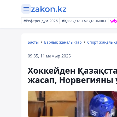
#Референдум-2026
#Қазақстан мақтанышы
Басты
Барлық жаңалықтар
Спорт жаңалық
09:35, 11 мамыр 2025
Хоккейден Қазақст
жасап, Норвегияны ұ