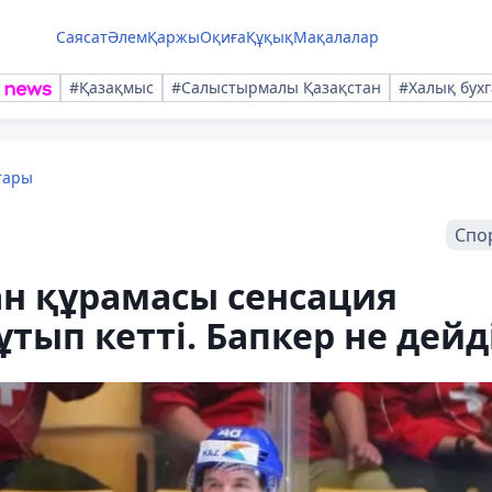
Саясат
Әлем
Қаржы
Оқиға
Құқық
Мақалалар
#Қазақмыс
#Салыстырмалы Қазақстан
#Халық бухг
тары
Спо
ан құрамасы сенсация
тып кетті. Бапкер не дейд