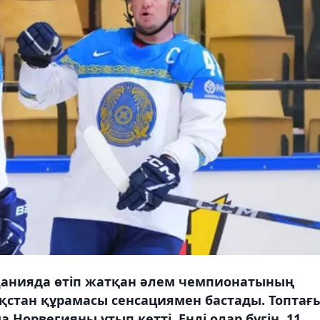
анияда өтіп жатқан әлем чемпионатының
стан құрамасы сенсациямен бастады. Топтағ
Норвегияны ұтып кетті. Енді олар бүгін, 11