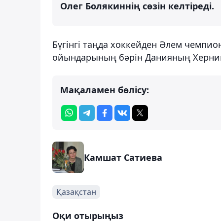
Олег Болякиннің сөзін келтіреді.
Бүгінгі таңда хоккейден Әлем чемпио
ойындарының бәрін Данияның Хернин
Мақаламен бөлісу:
Камшат Сатиева
Қазақстан
Оқи отырыңыз