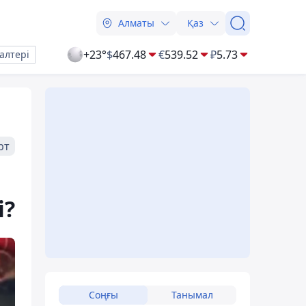
Алматы
Қаз
+23°
$
467.48
€
539.52
₽
5.73
алтері
рт
і?
Соңғы
Танымал