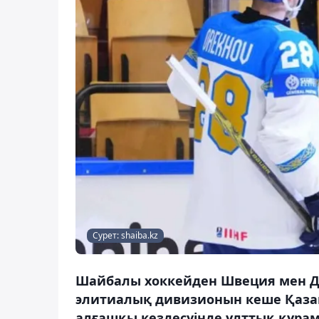
Сурет: shaiba.kz
Шайбалы хоккейден Швеция мен Д
элитиалық дивизионын кеше Қазақ
алғашқы кездесуінде ұлттық құрама 