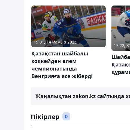
19:01, 14 мамыр 2025
17:22, 
Қазақстан шайбалы
Шайба
хоккейден әлем
Қазақ
чемпионатында
құрама
Венгрияға есе жіберді
Жаңалықтан zakon.kz сайтында х
Пікірлер
0