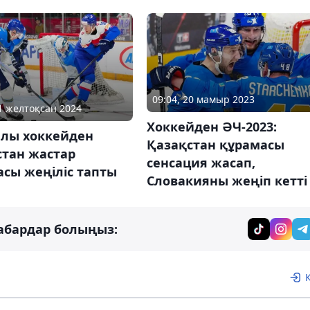
09:04, 20 мамыр 2023
31 желтоқсан 2024
Хоккейден ӘЧ-2023:
лы хоккейден
Қазақстан құрамасы
стан жастар
сенсация жасап,
сы жеңіліс тапты
Словакияны жеңіп кетті
абардар болыңыз: