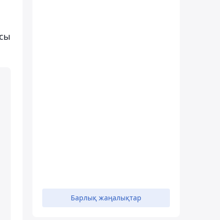
асы
е
Барлық жаңалықтар