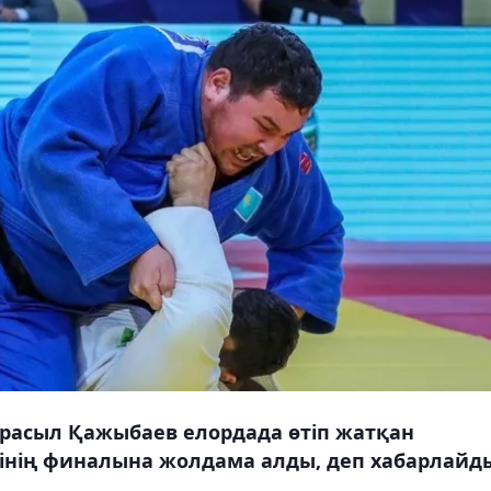
расыл Қажыбаев елордада өтіп жатқан
ирінің финалына жолдама алды, деп хабарлайд