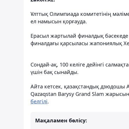
Ұлттық Олимпиада комитетінің мәлім
ел намысын қорғауда.
Ерасыл жартылай финалдық бәсекеде
финалдағы қарсыласы жапониялық Хе
Сондай-ақ, 100 келіге дейінгі салмақ
үшін бақ сынайды.
Айта кетсек, қазақстандық дзюдошы 
Qazaqstan Barysy Grand Slam жарысын
белгілі
.
Мақаламен бөлісу: