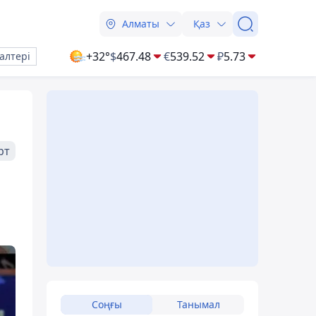
Алматы
Қаз
+32°
$
467.48
€
539.52
₽
5.73
алтері
рт
Соңғы
Танымал