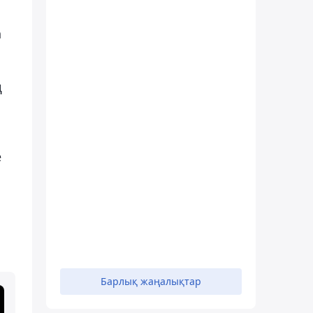
а
ң
е
Барлық жаңалықтар