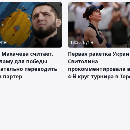
үгін
13:30, Бүгін
 Махачева считает,
Первая ракетка Укра
ламу для победы
Свитолина
зательно переводить
прокомментировала в
в партер
4-й круг турнира в То