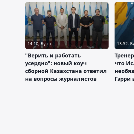
14:10, Бүгін
13:52, Б
"Верить и работать
Тренер
усердно": новый коуч
что Ис
сборной Казахстана ответил
необя
на вопросы журналистов
Гэрри 