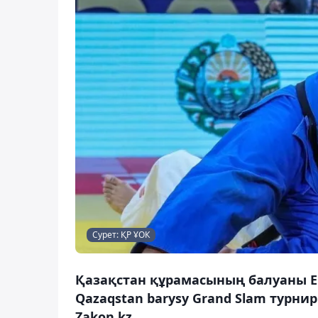
Сурет: ҚР ҰОК
Қазақстан құрамасының балуаны Е
Qazaqstan barysy Grand Slam турн
Zakon.kz.