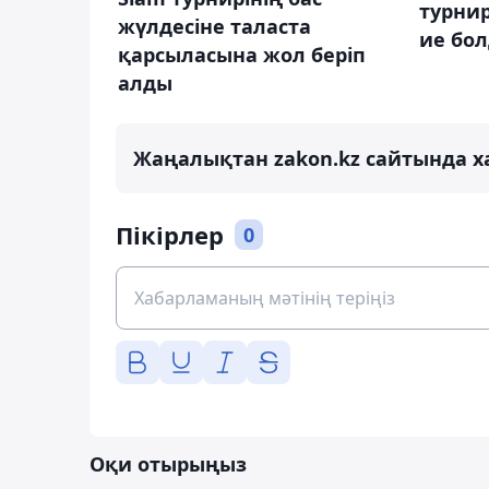
турнир
жүлдесіне таласта
ие бо
қарсыласына жол беріп
алды
Жаңалықтан zakon.kz сайтында х
Пікірлер
0
Оқи отырыңыз