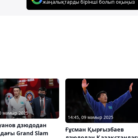
жаңалықтарды бірінші болып оқыңыз
10 мамыр 2025
14:45, 09 мамыр 2025
Қуанов дзюдодан
Ғұсман Қырғызбаев
дағы Grand Slam
дзюдодан Қазақстанда