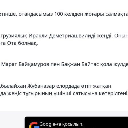
етінше, отандасымыз 100 келіден жоғары салмақт
 грузиялық Иракли Деметриашвилиді жеңді. Оны
га Ота болмақ.
та Марат Байқамұров пен Бақжан Байтас қола жүлд
Абылайхан Жұбаназар елордада өтіп жатқан
да жеңіс тұғырының үшінші сатысына көтерілгені
Google-ға қосылып,