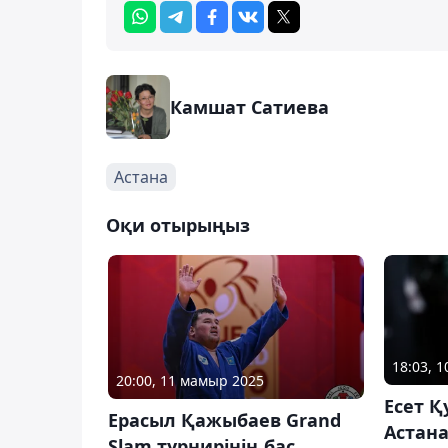
Камшат Сатиева
Астана
Оқи отырыңыз
18:03, 
20:00, 11 мамыр 2025
Есет 
Ерасыл Қажыбаев Grand
Астана
Slam турнирінің бас