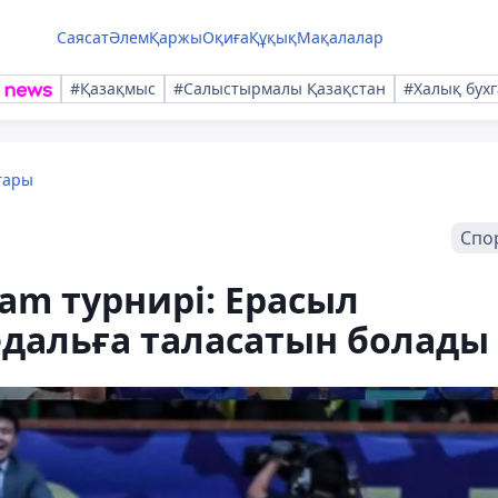
Саясат
Әлем
Қаржы
Оқиға
Құқық
Мақалалар
#Қазақмыс
#Салыстырмалы Қазақстан
#Халық бухг
тары
Спо
am турнирі: Ерасыл
дальға таласатын болады