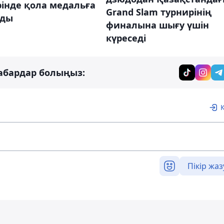
інде қола медальға
Grand Slam турнирінің
лды
финалына шығу үшін
күреседі
абардар болыңыз:
Пікір жаз