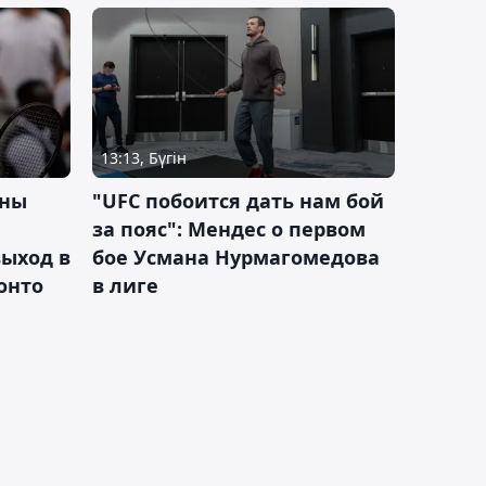
13:13, Бүгін
ины
"UFC побоится дать нам бой
за пояс": Мендес о первом
ыход в
бое Усмана Нурмагомедова
ронто
в лиге