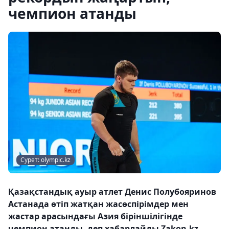
чемпион атанды
Сурет: olympic.kz
Қазақстандық ауыр атлет Денис Полубояринов
Астанада өтіп жатқан жасөспірімдер мен
жастар арасындағы Азия біріншілігінде
чемпион атанды, деп хабарлайды Zakon.kz.