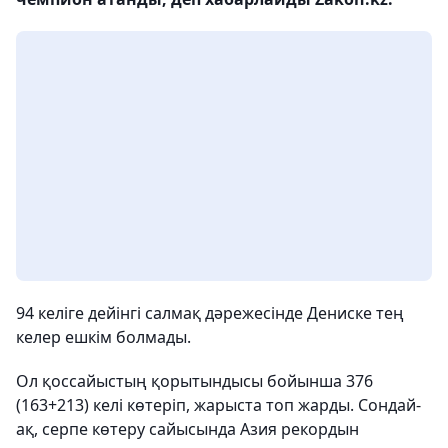
94 келіге дейінгі салмақ дәрежесінде Дениске тең
келер ешкім болмады.
Ол қоссайыстың қорытындысы бойынша 376
(163+213) келі көтеріп, жарыста топ жарды. Сондай-
ақ, серпе көтеру сайысында Азия рекордын