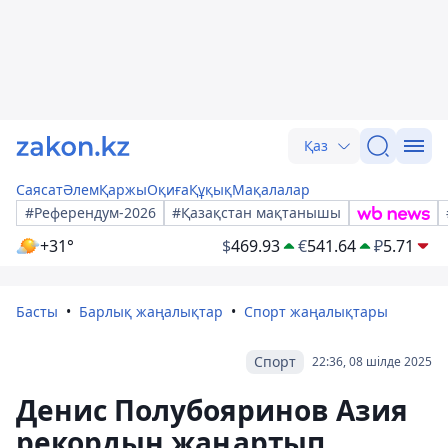
Қаз
Саясат
Әлем
Қаржы
Оқиға
Құқық
Мақалалар
#Референдум-2026
#Қазақстан мақтанышы
+31°
$
469.93
€
541.64
₽
5.71
Басты
Барлық жаңалықтар
Спорт жаңалықтары
Спорт
22:36, 08 шілде 2025
Денис Полубояринов Азия
рекордын жаңартып,