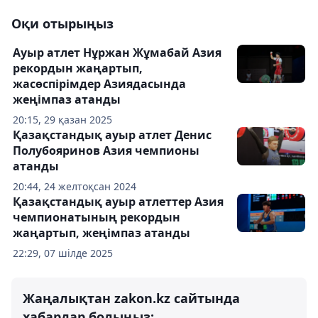
Оқи отырыңыз
Ауыр атлет Нұржан Жұмабай Азия
рекордын жаңартып,
жасөспірімдер Азиядасында
жеңімпаз атанды
20:15, 29 қазан 2025
Қазақстандық ауыр атлет Денис
Полубояринов Азия чемпионы
атанды
20:44, 24 желтоқсан 2024
Қазақстандық ауыр атлеттер Азия
чемпионатының рекордын
жаңартып, жеңімпаз атанды
22:29, 07 шілде 2025
Жаңалықтан zakon.kz сайтында
хабардар болыңыз: