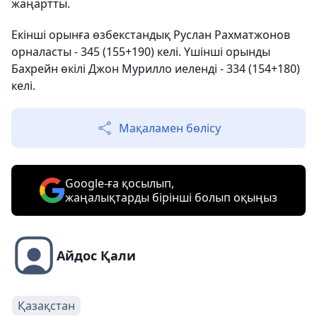
жаңартты.
Екінші орынға өзбекстандық Руслан Рахматжонов
орналасты - 345 (155+190) келі. Үшінші орынды
Бахрейн өкілі Джон Мурилло иеленді - 334 (154+180)
келі.
Мақаламен бөлісу
Google-ға қосылып,
жаңалықтарды бірінші болып оқыңыз
Айдос Қали
Қазақстан