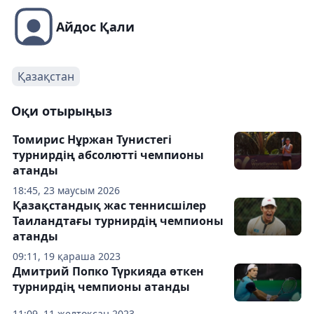
Айдос Қали
Қазақстан
Оқи отырыңыз
Томирис Нұржан Тунистегі
турнирдің абсолютті чемпионы
атанды
18:45, 23 маусым 2026
Қазақстандық жас теннисшілер
Таиландтағы турнирдің чемпионы
атанды
09:11, 19 қараша 2023
Дмитрий Попко Түркияда өткен
турнирдің чемпионы атанды
11:09, 11 желтоқсан 2023