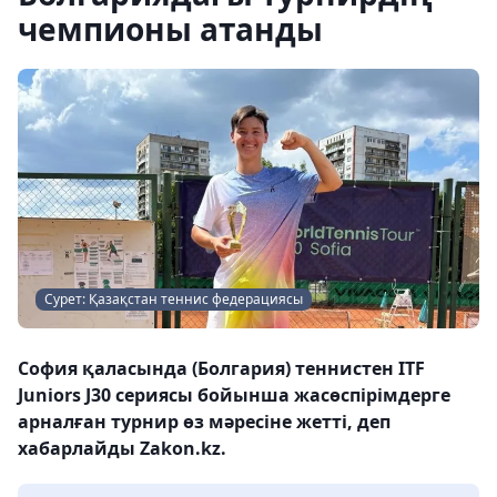
чемпионы атанды
Сурет: Қазақстан теннис федерациясы
София қаласында (Болгария) теннистен ITF
Juniors J30 сериясы бойынша жасөспірімдерге
арналған турнир өз мәресіне жетті, деп
хабарлайды Zakon.kz.