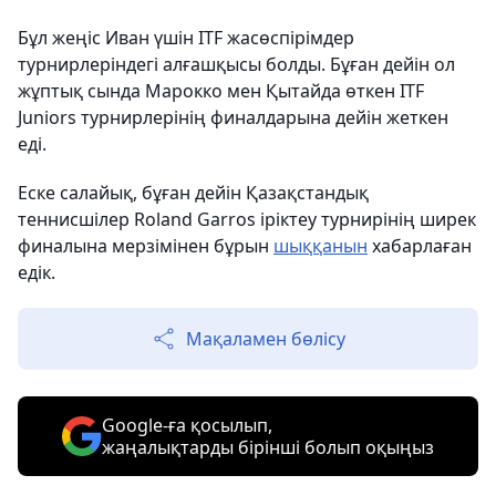
Бұл жеңіс Иван үшін ITF жасөспірімдер
турнирлеріндегі алғашқысы болды. Бұған дейін ол
жұптық сында Марокко мен Қытайда өткен ITF
Juniors турнирлерінің финалдарына дейін жеткен
еді.
Еске салайық, бұған дейін Қазақстандық
теннисшілер Roland Garros іріктеу турнирінің ширек
финалына мерзімінен бұрын
шыққанын
хабарлаған
едік.
Мақаламен бөлісу
Google-ға қосылып,
жаңалықтарды бірінші болып оқыңыз