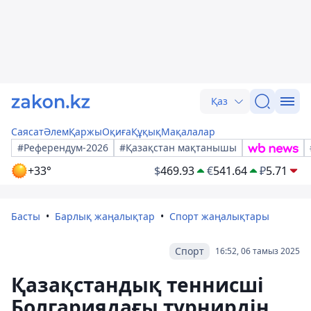
Қаз
Саясат
Әлем
Қаржы
Оқиға
Құқық
Мақалалар
#Референдум-2026
#Қазақстан мақтанышы
+33°
$
469.93
€
541.64
₽
5.71
Басты
Барлық жаңалықтар
Спорт жаңалықтары
Спорт
16:52, 06 тамыз 2025
Қазақстандық теннисші
Болгариядағы турнирдің