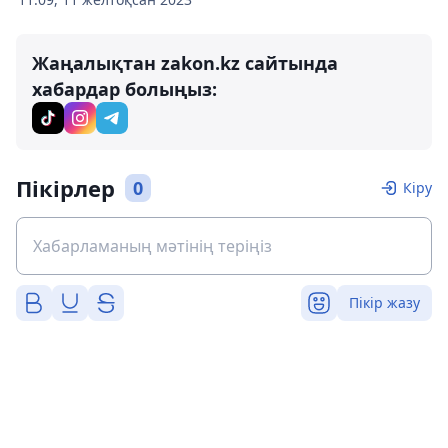
Жаңалықтан zakon.kz сайтында
хабардар болыңыз:
Пікірлер
0
Кіру
Пікір жазу