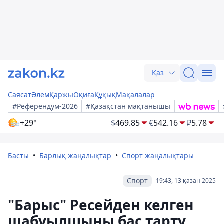
Қаз
Саясат
Әлем
Қаржы
Оқиға
Құқық
Мақалалар
#Референдум-2026
#Қазақстан мақтанышы
+29°
$
469.85
€
542.16
₽
5.78
Басты
Барлық жаңалықтар
Спорт жаңалықтары
Спорт
19:43, 13 қазан 2025
"Барыс" Ресейден келген
шабуылшыны бас тарту