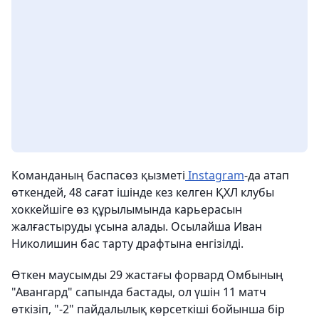
Команданың баспасөз қызметі
Instagram
-да атап
өткендей, 48 сағат ішінде кез келген ҚХЛ клубы
хоккейшіге өз құрылымында карьерасын
жалғастыруды ұсына алады. Осылайша Иван
Николишин бас тарту драфтына енгізілді.
Өткен маусымды 29 жастағы форвард Омбының
"Авангард" сапында бастады, ол үшін 11 матч
өткізіп, "-2" пайдалылық көрсеткіші бойынша бір