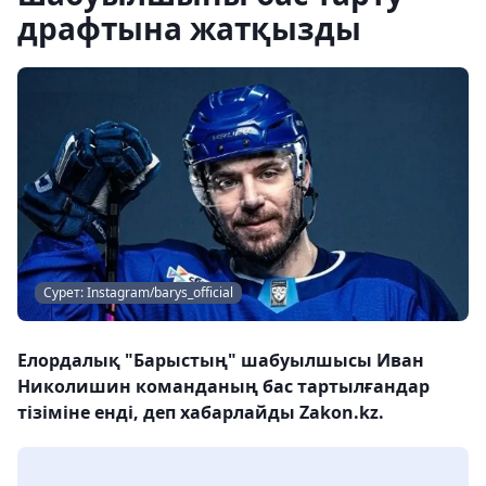
драфтына жатқызды
Сурет: Instagram/barys_official
Елордалық "Барыстың" шабуылшысы Иван
Николишин команданың бас тартылғандар
тізіміне енді, деп хабарлайды Zakon.kz.