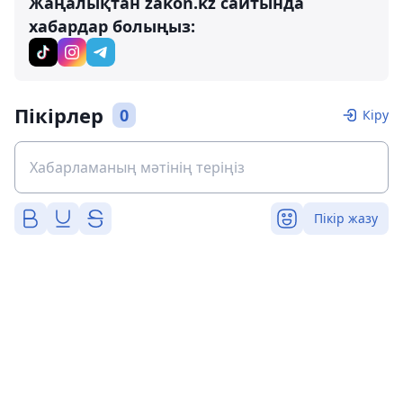
Жаңалықтан zakon.kz сайтында
хабардар болыңыз:
Пікірлер
0
Кіру
Пікір жазу