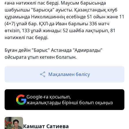
ғана нәтижелі пас берді. Маусым барысында
шабуылшы "Барысқа" ауысты. Қазақстандық клуб
құрамында Николишиннің есебінде 51 ойын және 11
(4+7) ұпай бар. ҚХЛ-да Иван барлығы 336 матч
өткізіп, 133 ұпай жинады: 52 шайба лақтырып, 81
нәтижелі пас берді.
Бұған дейін "Барыс" Астанада "Адмиралды"
ойсырата ұтып кеткен болатын.
Мақаламен бөлісу
Google-ға қосылып,
жаңалықтарды бірінші болып оқыңыз
Камшат Сатиева