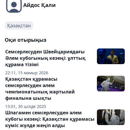
Айдос Қали
Қазақстан
Оқи отырыңыз
Семсерлесуден Швейцариядағы
Әлем кубогының кезеңі: ұлттық
құрама тізімі
22:11, 15 мамыр 2026
Қазақстан құрамасы
семсерлесуден әлем
чемпионатының жартылай
финалына шықты
15:01, 30 шілде 2025
Шпагамен семсерлесуден әлем
кубогы кезеңі: Қазақстан құрамасы
күміс жүлде жеңіп алды