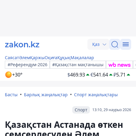
Қаз
Саясат
Әлем
Қаржы
Оқиға
Құқық
Мақалалар
#Референдум-2026
#Қазақстан мақтанышы
+30°
$
469.93
€
541.64
₽
5.71
Басты
Барлық жаңалықтар
Спорт жаңалықтары
Спорт
13:10, 29 наурыз 2026
Қазақстан Астанада өткен
семсерлесуден Әлем