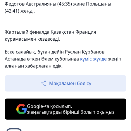
Федотов Австралияны (45:35) және Польшаны
(42:41) жеңді.
Жартылай финалда Қазақстан Франция
құрамасымен кездеседі.
Еске салайық, бұған дейін Руслан Құрбанов
Астанада өткен Әлем кубогында
күміс жүлде
жеңіп
алғанын хабарлаған едік.
Мақаламен бөлісу
Google-ға қосылып,
жаңалықтарды бірінші болып оқыңыз