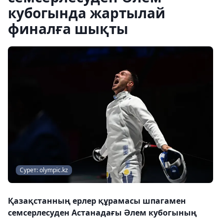
кубогында жартылай
финалға шықты
Сурет: olympic.kz
Қазақстанның ерлер құрамасы шпагамен
семсерлесуден Астанадағы Әлем кубогының