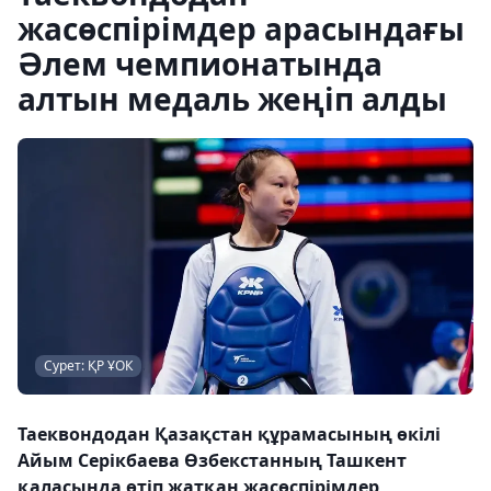
жасөспірімдер арасындағы
Әлем чемпионатында
алтын медаль жеңіп алды
Сурет: ҚР ҰОК
Таеквондодан Қазақстан құрамасының өкілі
Айым Серікбаева Өзбекстанның Ташкент
қаласында өтіп жатқан жасөспірімдер