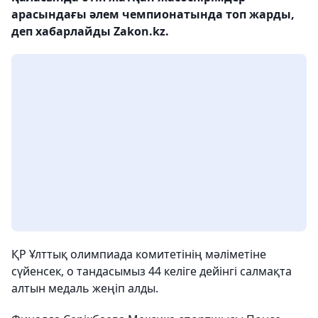
арасындағы әлем чемпионатында топ жарды,
деп хабарлайды Zakon.kz.
ҚР Ұлттық олимпиада комитетінің мәліметіне
сүйенсек, о тандасымыз 44 келіге дейінгі салмақта
алтын медаль жеңіп алды.