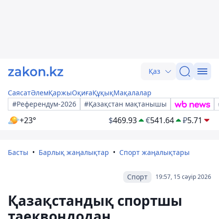
Қаз
Саясат
Әлем
Қаржы
Оқиға
Құқық
Мақалалар
#Референдум-2026
#Қазақстан мақтанышы
+23°
$
469.93
€
541.64
₽
5.71
Басты
Барлық жаңалықтар
Спорт жаңалықтары
Спорт
19:57, 15 сәуір 2026
Қазақстандық спортшы
таеквондодан