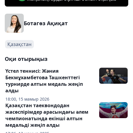
Ботагөз Ақиқат
Қазақстан
Оқи отырыңыз
Үстел теннисі: Жәния
Бекмұхамбетова Ташкенттегі
турнирде алтын медаль жеңіп
алды
18:00, 15 мамыр 2026
Қазақстан таеквондодан
жасөспірімдер арасындағы әлем
чемпионатында екінші алтын
медальді жеңіп алды