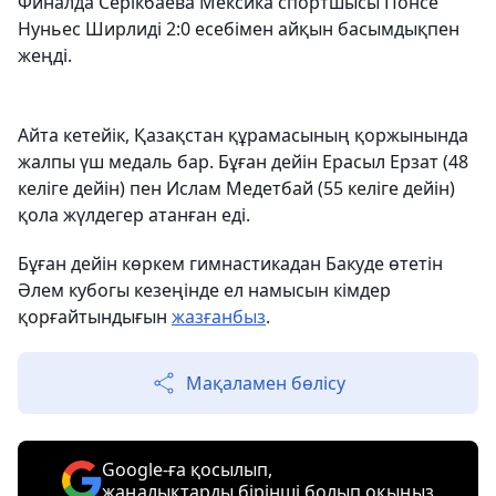
Финалда Серікбаева Мексика спортшысы Понсе
Нуньес Ширлиді 2:0 есебімен айқын басымдықпен
жеңді.
Айта кетейік, Қазақстан құрамасының қоржынында
жалпы үш медаль бар. Бұған дейін Ерасыл Ерзат (48
келіге дейін) пен Ислам Медетбай (55 келіге дейін)
қола жүлдегер атанған еді.
Бұған дейін көркем гимнастикадан Бакуде өтетін
Әлем кубогы кезеңінде ел намысын кімдер
қорғайтындығын
жазғанбыз
.
Мақаламен бөлісу
Google-ға қосылып,
жаңалықтарды бірінші болып оқыңыз