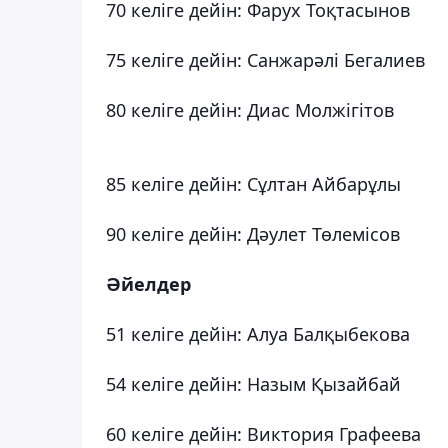
70 келіге дейін: Фарух Тоқтасынов
75 келіге дейін: Санжарәлі Бегалиев
80 келіге дейін: Диас Молжігітов
85 келіге дейін: Сұлтан Айбарұлы
90 келіге дейін: Дәулет Төлемісов
Әйелдер
51 келіге дейін: Алуа Балқыбекова
54 келіге дейін: Назым Қызайбай
60 келіге дейін: Виктория Графеева