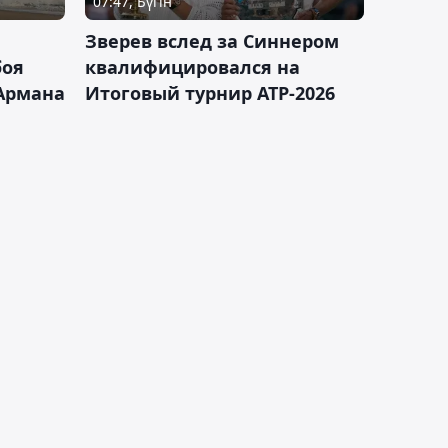
07:47, Бүгін
Зверев вслед за Синнером
боя
квалифицировался на
Армана
Итоговый турнир ATP-2026