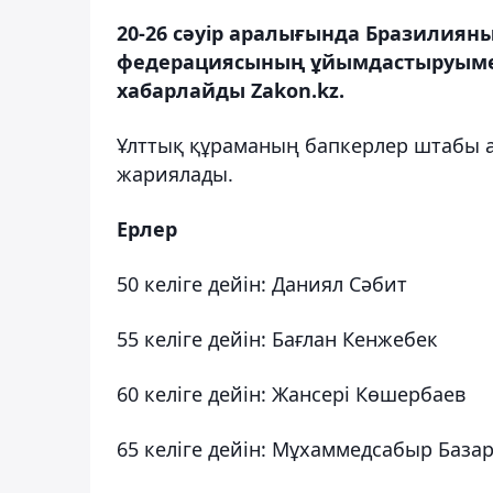
20-26 сәуір аралығында Бразилияны
федерациясының ұйымдастыруымен 
хабарлайды Zakon.kz.
Ұлттық құраманың бапкерлер штабы а
жариялады.
Ерлер
50 келіге дейін: Даниял Сәбит
55 келіге дейін: Бағлан Кенжебек
60 келіге дейін: Жансері Көшербаев
65 келіге дейін: Мұхаммедсабыр База