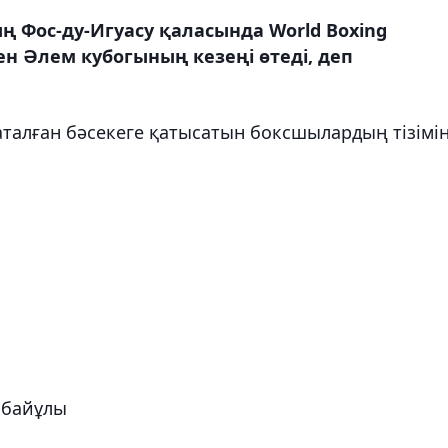
ң Фос-ду-Игуасу қаласында World Boxing
Әлем кубогының кезеңі өтеді, деп
талған бәсекеге қатысатын боксшылардың тізімі
рбайұлы