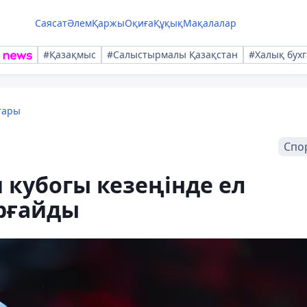
Саясат
Әлем
Қаржы
Оқиға
Құқық
Мақалалар
#Қазақмыс
#Салыстырмалы Қазақстан
#Халық бухг
тары
Спо
кубогы кезеңінде ел
рғайды