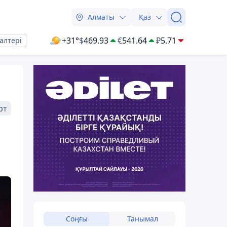
Алматы
Қаз
+31°
$
469.93
€
541.64
₽
5.71
алтері
рт
Соңғы
Танымал