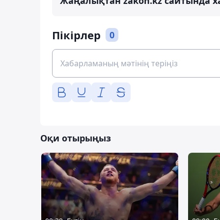
Жаңалықтан zakon.kz сайтында х
Пікірлер
0
Оқи отырыңыз