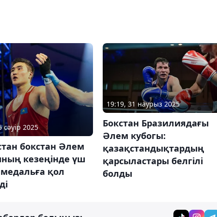
19:19, 31 наурыз 2025
Бокстан Бразилиядағы
6 сәуір 2025
Әлем кубогы:
стан бокстан Әлем
қазақстандықтардың
ының кезеңінде үш
қарсыластары белгілі
 медальға қол
болды
ді