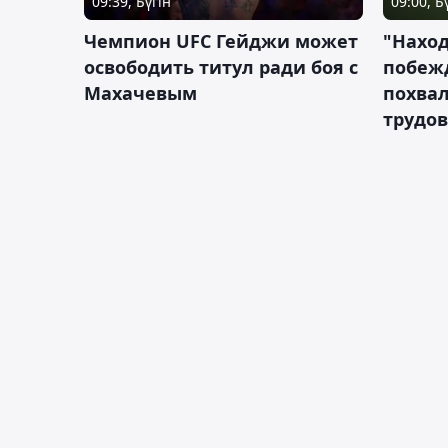
09:39, Бүгін
09:00, Б
Чемпион UFC Гейджи может
"Наход
освободить титул ради боя с
побежд
Махачевым
похва
трудов