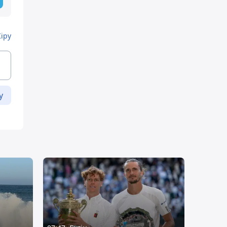
Кіру
у