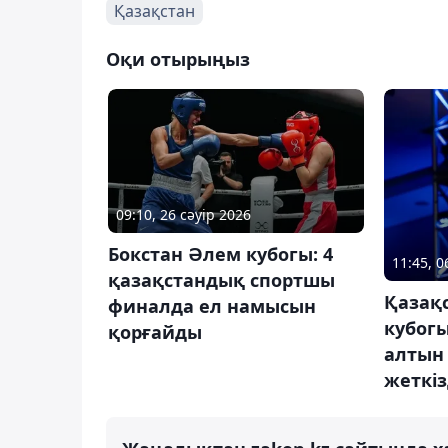
Қазақстан
Оқи отырыңыз
09:10, 26 сәуір 2026
Бокстан Әлем кубогы: 4
11:45, 0
қазақстандық спортшы
Қазақ
финалда ел намысын
кубог
қорғайды
алтын
жеткіз