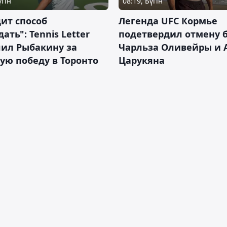
үгін
08:19, Бүгін
ит способ
Легенда UFC Кормье
ать": Tennis Letter
подетвердил отмену 
лил Рыбакину за
Чарльза Оливейры и 
ую победу в Торонто
Царукяна