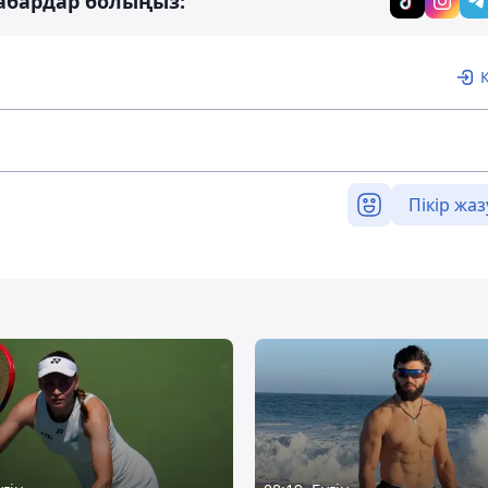
абардар болыңыз:
Пікір жаз