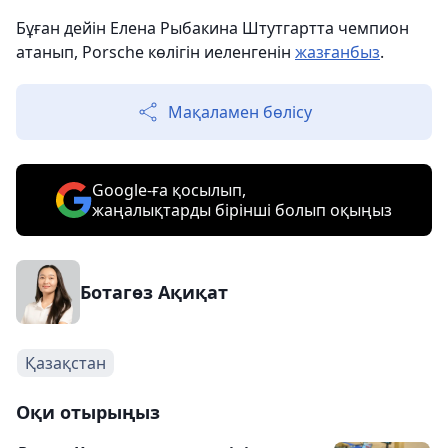
Бұған дейін Елена Рыбакина Штутгартта чемпион
атанып, Porsche көлігін иеленгенін
жазғанбыз
.
Мақаламен бөлісу
Google-ға қосылып,
жаңалықтарды бірінші болып оқыңыз
Ботагөз Ақиқат
Қазақстан
Оқи отырыңыз