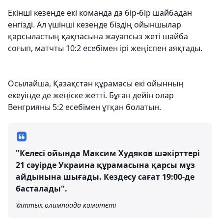
Екінші кезеңде екі команда да бір-бір шайбадан
енгізді. Ал үшінші кезеңде біздің ойыншылар
қарсыластың қақпасына жауапсыз жеті шайба
соғып, матчты 10:2 есебімен ірі жеңіспен аяқтады.
Осылайша, Қазақстан құрамасы екі ойынның
екеуінде де жеңіске жетті. Бұған дейін олар
Венгрияны 5:2 есебімен ұтқан болатын.
"Келесі ойында Максим Худяков шәкірттері
21 сәуірде Украина құрамасына қарсы мұз
айдынына шығады. Кездесу сағат 19:00-де
басталады".
Ұлттық олимпиада комитеті