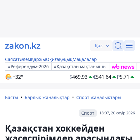
Қаз
Саясат
Әлем
Қаржы
Оқиға
Құқық
Мақалалар
#Референдум-2026
#Қазақстан мақтанышы
+32°
$
469.93
€
541.64
₽
5.71
Басты
Барлық жаңалықтар
Спорт жаңалықтары
Спорт
18:07, 20 сәуір 2026
Қазақстан хоккейден
жасөспірімдер арасындағы