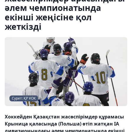
әлем чемпионатында
екінші жеңісіне қол
жеткізді
Сурет: ҚР ҰОК
Хоккейден Қазақстан жасөспірімдер құрамасы
Крыница қаласында (Польша) өтіп жатқан IA
дивизионындағы әлем чемпионатында екінші