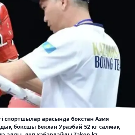
гі спортшылар арасында бокстан Азия
дық боксшы Бекхан Уразбай 52 кг салмақ
а алды, деп хабарлайды Zakon.kz.