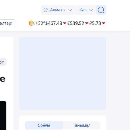
Алматы
Қаз
+32°
$
467.48
€
539.52
₽
5.73
алтері
рт
е
Соңғы
Танымал