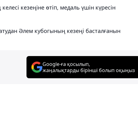
келесі кезеңіне өтіп, медаль үшін күресін
 атудан Әлем кубогының кезеңі басталғанын
Google-ға қосылып,
жаңалықтарды бірінші болып оқыңыз