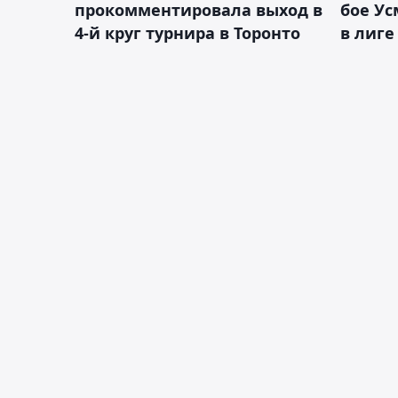
прокомментировала выход в
бое У
4-й круг турнира в Торонто
в лиге