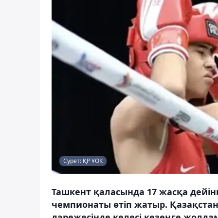
Сурет: ҚР ҰОК
Ташкент қаласында 17 жасқа дейін
чемпионаты өтіп жатыр. Қазақстан
дәрежесінде келесі кезеңге жолдам