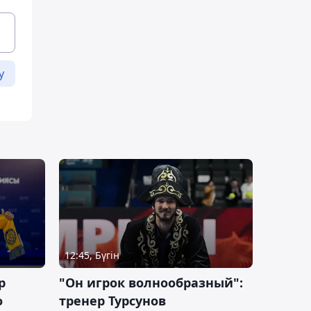
у
12:45, Бүгін
р
"Он игрок волнообразный":
о
тренер Турсунов