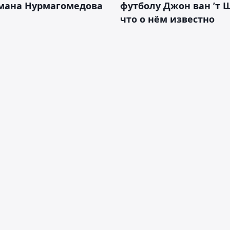
смана Нурмагомедова
футболу Джон ван ’т 
что о нём известно