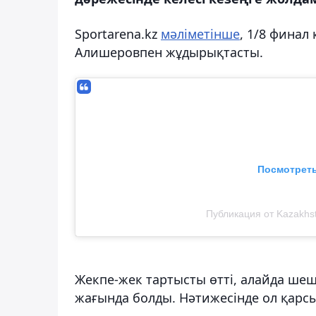
Sportarena.kz
мәліметінше
, 1/8 финал
Алишеровпен жұдырықтасты.
Посмотреть
Публикация от Kazakhst
Жекпе-жек тартысты өтті, алайда ше
жағында болды. Нәтижесінде ол қарсы