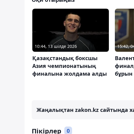
10:44, 13 шілде 2026
15:42, 0
Қазақстандық боксшы
Валент
Азия чемпионатының
финал
финалына жолдама алды
бұрын 
Жаңалықтан zakon.kz сайтында х
Пікірлер
0