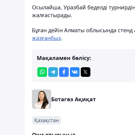
Осылайша, Уразбай беделді турнирдің 
жалғастырады.
Бұған дейін Алматы облысында стенд
жазғанбыз
.
Мақаламен бөлісу:
Ботагөз Ақиқат
Қазақстан
Оқи отырыңыз