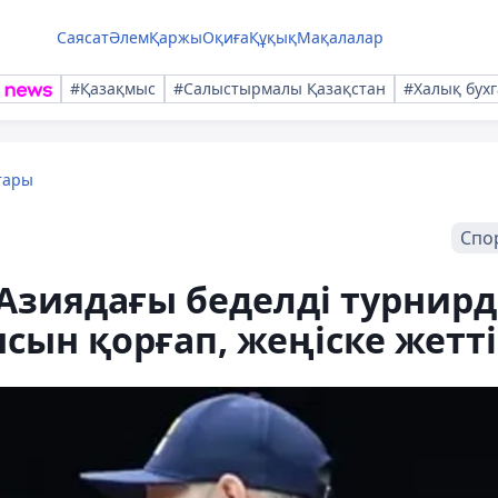
Саясат
Әлем
Қаржы
Оқиға
Құқық
Мақалалар
#Қазақмыс
#Салыстырмалы Қазақстан
#Халық бухг
тары
Спо
Азиядағы беделді турнирд
ын қорғап, жеңіске жетті