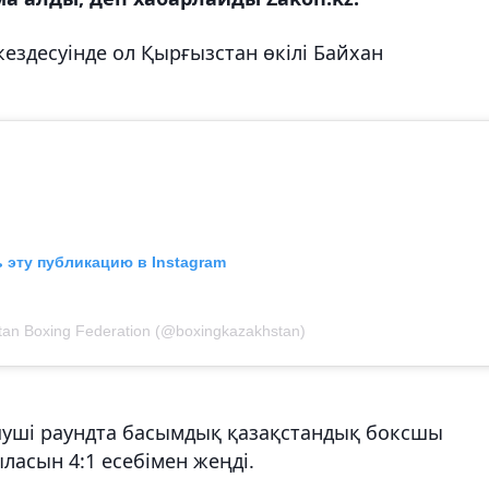
 кездесуінде ол Қырғызстан өкілі Байхан
 эту публикацию в Instagram
an Boxing Federation (@boxingkazakhstan)
шуші раундта басымдық қазақстандық боксшы
ласын 4:1 есебімен жеңді.