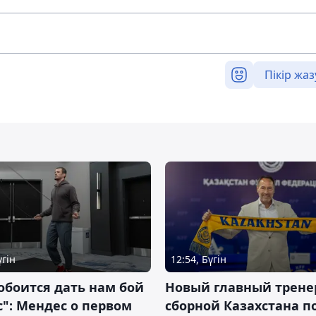
Пікір жаз
үгін
12:54, Бүгін
обоится дать нам бой
Новый главный трене
с": Мендес о первом
сборной Казахстана п