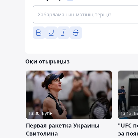
Оқи отырыңыз
13:30, Бүгін
13:13, Б
Первая ракетка Украины
"UFC п
Свитолина
за поя