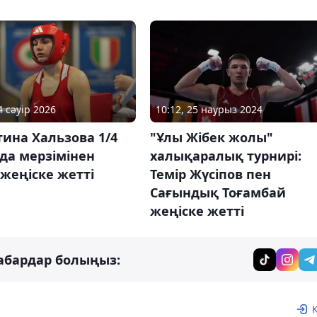
4 сәуір 2026
10:12, 25 наурыз 2024
ина Хальзова 1/4
"Ұлы Жібек жолы"
да мерзімінен
халықаралық турнирі:
жеңіске жетті
Темір Жүсіпов пен
Сағындық Тоғамбай
жеңіске жетті
абардар болыңыз: