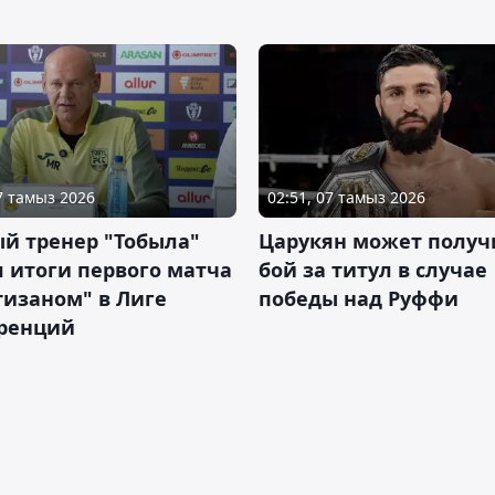
07 тамыз 2026
02:51, 07 тамыз 2026
й тренер "Тобыла"
Царукян может получ
 итоги первого матча
бой за титул в случае
тизаном" в Лиге
победы над Руффи
ренций