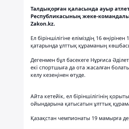
Талдықорған қаласында ауыр атле
Республикасының жеке-командалы
Zakon.kz.
Ел біріншілігіне еліміздің 16 өңіріне
қатарында ұлттық құраманың көшбас
Дегенмен бұл бәсекеге Нұрғиса Әділ
екі спортшыға да ота жасалған болат
келу кезеңінен өтуде.
Айта кетейік, ел біріншілігінің қор
ойындарына қатысатын ұлттық құрам
Қазақстан чемпионаты 19 мамырға де