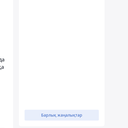
да
қа
Барлық жаңалықтар