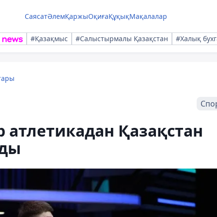
Саясат
Әлем
Қаржы
Оқиға
Құқық
Мақалалар
#Қазақмыс
#Салыстырмалы Қазақстан
#Халық бухг
тары
Спо
р атлетикадан Қазақстан
лды