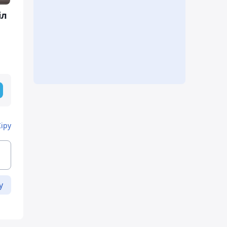
іл
Кіру
у