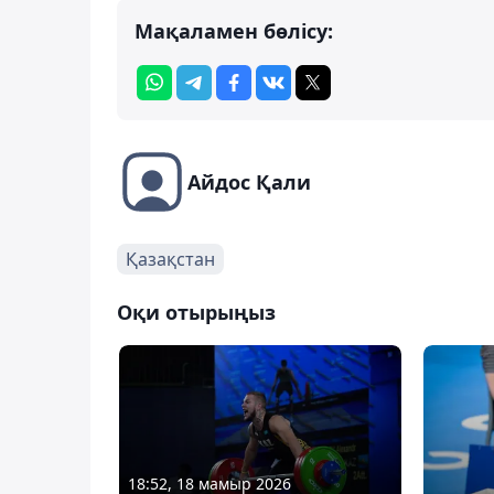
Мақаламен бөлісу:
Айдос Қали
Қазақстан
Оқи отырыңыз
18:52, 18 мамыр 2026