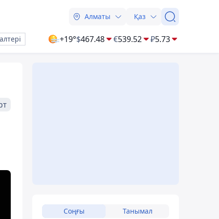
Алматы
Қаз
+19°
$
467.48
€
539.52
₽
5.73
алтері
рт
Соңғы
Танымал