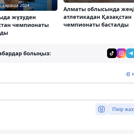
05 қараша 2024
Алматы облысында жең
атлетикадан Қазақстан
ыда жүзуден
чемпионаты басталды
стан чемпионаты
лды
абардар болыңыз:
Пікір жаз