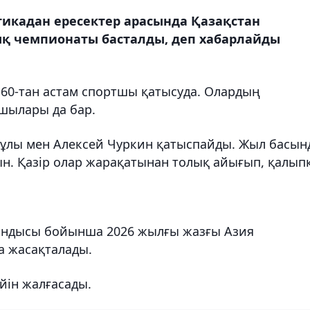
тикадан ересектер арасында Қазақстан
қ чемпионаты басталды, деп хабарлайды
н 160-тан астам спортшы қатысуда. Олардың
шылары да бар.
етұлы мен Алексей Чуркин қатыспайды. Жыл басын
ын. Қазір олар жарақатынан толық айығып, қалып
ытындысы бойынша 2026 жылғы жазғы Азия
а жасақталады.
йін жалғасады.