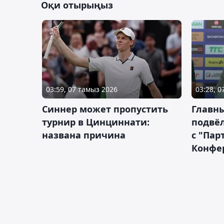
Оқи отырыңыз
03:59, 07 тамыз 2026
03:28, 
Синнер может пропустить
Главны
турнир в Цинциннати:
подвёл
названа причина
с "Пар
Конфе