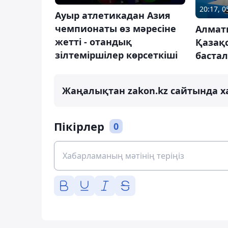
20:17, 
Ауыр атлетикадан Азия
чемпионаты өз мәресіне
Алмат
жетті - отандық
Қазақ
зілтеміршілер көрсеткіші
баста
Жаңалықтан zakon.kz сайтында х
Пікірлер
0