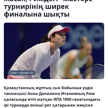
турнирінің ширек
финалына шықты
Сурет: olympic.kz
Қазақстанның жұптық сын бойынша үздік
теннисшісі Анна Данилина Италияның Рим
қаласында өтіп жатқан WTA 1000 санатындағы
ірі турнирде екінші рет қатарынан жеңіске