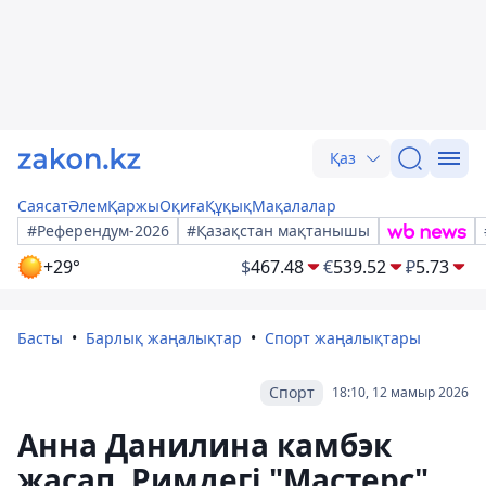
Қаз
Саясат
Әлем
Қаржы
Оқиға
Құқық
Мақалалар
#Референдум-2026
#Қазақстан мақтанышы
+29°
$
467.48
€
539.52
₽
5.73
Басты
Барлық жаңалықтар
Спорт жаңалықтары
Спорт
18:10, 12 мамыр 2026
Анна Данилина камбэк
жасап, Римдегі "Мастерс"