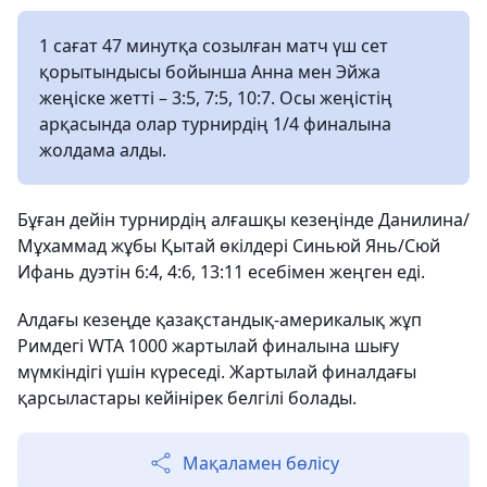
1 сағат 47 минутқа созылған матч үш сет
қорытындысы бойынша Анна мен Эйжа
жеңіске жетті – 3:5, 7:5, 10:7. Осы жеңістің
арқасында олар турнирдің 1/4 финалына
жолдама алды.
Бұған дейін турнирдің алғашқы кезеңінде Данилина/
Мұхаммад жұбы Қытай өкілдері Синьюй Янь/Сюй
Ифань дуэтін 6:4, 4:6, 13:11 есебімен жеңген еді.
Алдағы кезеңде қазақстандық-америкалық жұп
Римдегі WTA 1000 жартылай финалына шығу
мүмкіндігі үшін күреседі. Жартылай финалдағы
қарсыластары кейінірек белгілі болады.
Мақаламен бөлісу