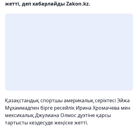
жетті, деп хабарлайды Zakon.kz.
Қазақстандық спортшы америкалық серіктесі Эйжа
Мұхаммадпен бірге ресейлік Ирина Хромачева мен
мексикалық Джулиана Олмос дуэтіне қарсы
тартысты кездесуде жеңіске жетті.