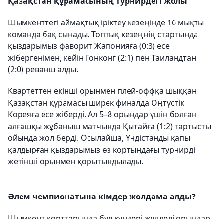
Қазақстан құрамасының турнирдегі жолы
Шымкенттегі аймақтық іріктеу кезеңінде 16 мықты
команда бақ сынады. Топтық кезеңнің стартында
қыздарымыз фаворит Жапонияға (0:3) есе
жібергенімен, кейін Гонконг (2:1) пен Таиландтан
(2:0) реванш алды.
Квартеттен екінші орынмен плей-оффқа шыққан
Қазақстан құрамасы ширек финалда Оңтүстік
Кореяға есе жіберді. Ал 5–8 орындар үшін болған
алғашқы жұбаныш матчында Қытайға (1:2) тартысты
ойында жол берді. Осылайша, Үндістанды қапы
қалдырған қыздарымыз өз кортындағы турнирді
жетінші орынмен қорытындылады.
Әлем чемпионатына кімдер жолдама алды?
Шымкент корттарында бұл күндері жүлделі орындар