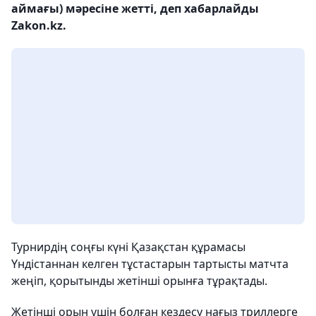
аймағы) мәресіне жетті, деп хабарлайды
Zakon.kz.
Турнирдің соңғы күні Қазақстан құрамасы
Үндістаннан келген тұстастарын тартысты матчта
жеңіп, қорытынды жетінші орынға тұрақтады.
Жетінші орын үшін болған кездесу нағыз триллерге