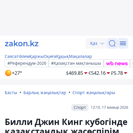
Қаз
Саясат
Әлем
Қаржы
Оқиға
Құқық
Мақалалар
#Референдум-2026
#Қазақстан мақтанышы
+27°
$
469.85
€
542.16
₽
5.78
Басты
Барлық жаңалықтар
Спорт жаңалықтары
Спорт
12:10, 17 мамыр 2026
Билли Джин Кинг кубогінде
қазақстандық жасөспірім