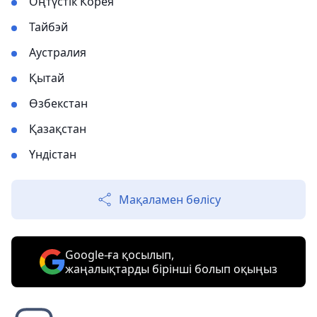
Оңтүстік Корея
Тайбэй
Аустралия
Қытай
Өзбекстан
Қазақстан
Үндістан
Мақаламен бөлісу
Google-ға қосылып,
жаңалықтарды бірінші болып оқыңыз