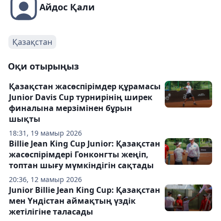
Айдос Қали
Қазақстан
Оқи отырыңыз
Қазақстан жасөспірімдер құрамасы
Junior Davis Cup турнирінің ширек
финалына мерзімінен бұрын
шықты
18:31, 19 мамыр 2026
Billie Jean King Cup Junior: Қазақстан
жасөспірімдері Гонконгты жеңіп,
топтан шығу мүмкіндігін сақтады
20:36, 12 мамыр 2026
Junior Billie Jean King Cup: Қазақстан
мен Үндістан аймақтың үздік
жетілігіне таласады