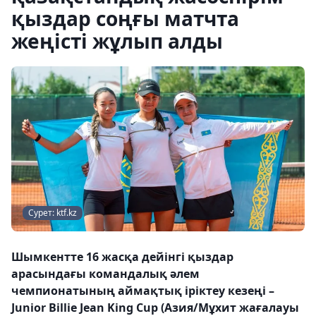
қыздар соңғы матчта
жеңісті жұлып алды
Сурет: ktf.kz
Шымкентте 16 жасқа дейінгі қыздар
арасындағы командалық әлем
чемпионатының аймақтық іріктеу кезеңі –
Junior Billie Jean King Cup (Азия/Мұхит жағалауы