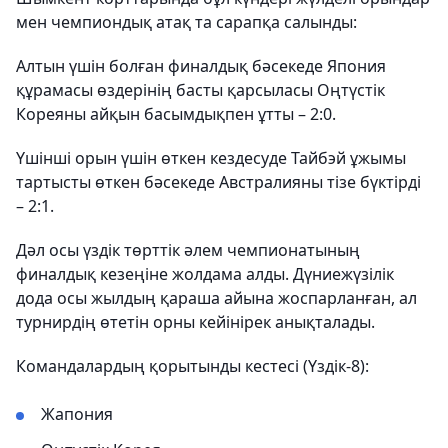
мен чемпиондық атақ та сарапқа салынды:
Алтын үшін болған финалдық бәсекеде Япония
құрамасы өздерінің басты қарсыласы Оңтүстік
Кореяны айқын басымдықпен ұтты – 2:0.
Үшінші орын үшін өткен кездесуде Тайбэй ұжымы
тартысты өткен бәсекеде Австралияны тізе бүктірді
– 2:1.
Дәл осы үздік төрттік әлем чемпионатының
финалдық кезеңіне жолдама алды. Дүниежүзілік
дода осы жылдың қараша айына жоспарланған, ал
турнирдің өтетін орны кейінірек анықталады.
Командалардың қорытынды кестесі (Үздік-8):
Жапония