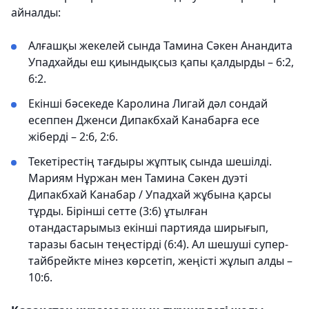
айналды:
Алғашқы жекелей сында Тамина Сәкен Анандита
Упадхайды еш қиындықсыз қапы қалдырды – 6:2,
6:2.
Екінші бәсекеде Каролина Лигай дәл сондай
есеппен Дженси Дипакбхай Канабарға есе
жіберді – 2:6, 2:6.
Текетірестің тағдыры жұптық сында шешілді.
Мариям Нұржан мен Тамина Сәкен дуэті
Дипакбхай Канабар / Упадхай жұбына қарсы
тұрды. Бірінші сетте (3:6) ұтылған
отандастарымыз екінші партияда ширығып,
таразы басын теңестірді (6:4). Ал шешуші супер-
тайбрейкте мінез көрсетіп, жеңісті жұлып алды –
10:6.