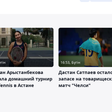
үгін
16:53, Бүгін
ан Арыстанбекова
Дастан Сатпаев осталс
ала домашний турнир
запасе на товарищес
Tennis в Астане
матч "Челси"