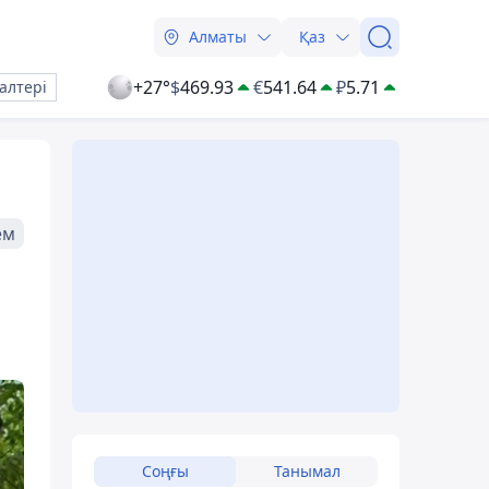
Алматы
Қаз
+27°
$
469.93
€
541.64
₽
5.71
алтері
ем
Соңғы
Танымал