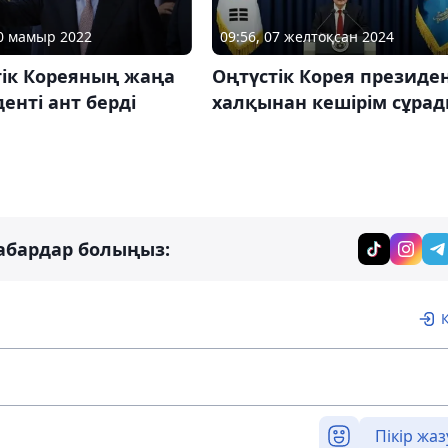
09:56, 07 желтоқсан 2024
10 мамыр 2022
Оңтүстік Корея президен
тік Кореяның жаңа
халқынан кешірім сұра
енті ант берді
абардар болыңыз:
Пікір жаз