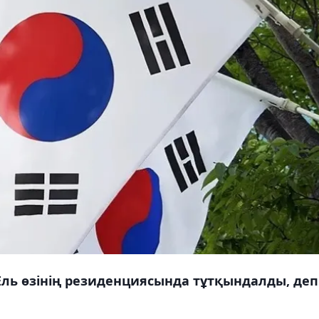
 Ель өзінің резиденциясында тұтқындалды, деп