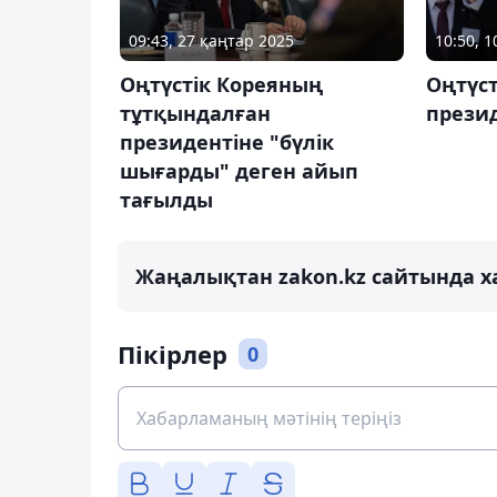
09:43, 27 қаңтар 2025
10:50, 
Оңтүстік Кореяның
Оңтүс
тұтқындалған
презид
президентіне "бүлік
шығарды" деген айып
тағылды
Жаңалықтан zakon.kz сайтында х
Пікірлер
0