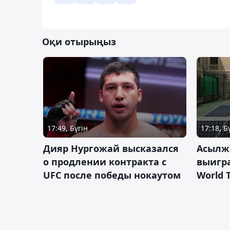
Оқи отырыңыз
17:49, Бүгін
17:18, Б
Дияр Нургожай высказался
Асылж
о продлении контракта с
выигр
UFC после победы нокаутом
World 