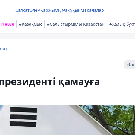
Саясат
Әлем
Қаржы
Оқиға
Құқық
Мақалалар
#Қазақмыс
#Салыстырмалы Қазақстан
#Халық бухг
ары
Әл
президенті қамауға