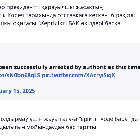
лер президентті қарауылшы жасақтың
ік Корея тарихында отставкаға кеткен, бірақ әлі
шқы оқиғасы. Жергілікті БАҚ өкілдері басқа
een successfully arrested by authorities this tim
.co/sN0bn68gLS
pic.twitter.com/XAcryiSiqX
uary 15, 2025
олдырмау үшін жауап алуға "ерікті түрде бару" де
заңдылығын мойындаудан бас тартты.