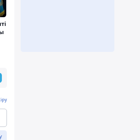
ті
ды
Кіру
у