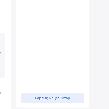
e
п
Барлық жаңалықтар