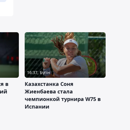
16:37, Бүгін
я в
Казахстанка Соня
кий
Жиенбаева стала
чемпионкой турнира W75 в
Испании