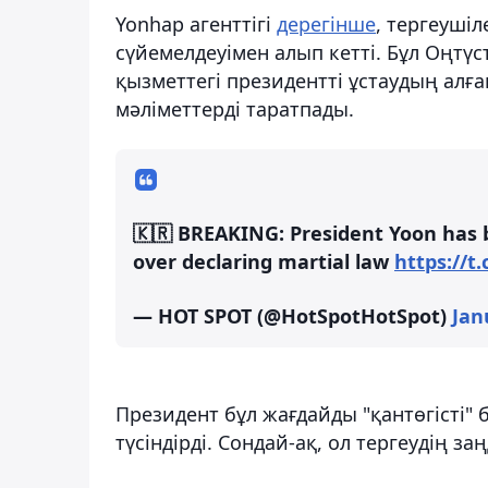
Yonhap агенттігі
дерегінше
, тергеуші
сүйемелдеуімен алып кетті. Бұл Оңтүст
қызметтегі президентті ұстаудың алға
мәліметтерді таратпады.
🇰🇷 BREAKING: President Yoon has b
over declaring martial law
https://t
— HOT SPOT (@HotSpotHotSpot)
Jan
Президент бұл жағдайды "қантөгісті" б
түсіндірді. Сондай-ақ, ол тергеудің 