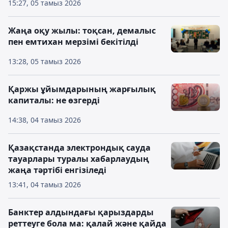
15:27, 05 тамыз 2026
Жаңа оқу жылы: тоқсан, демалыс
пен емтихан мерзімі бекітілді
13:28, 05 тамыз 2026
Қаржы ұйымдарының жарғылық
капиталы: не өзгерді
14:38, 04 тамыз 2026
Қазақстанда электрондық сауда
тауарлары туралы хабарлаудың
жаңа тәртібі енгізіледі
13:41, 04 тамыз 2026
Банктер алдындағы қарыздарды
реттеуге бола ма: қалай және қайда