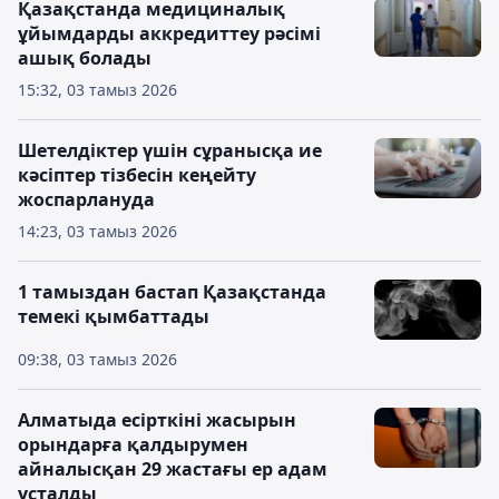
Қазақстанда медициналық
ұйымдарды аккредиттеу рәсімі
ашық болады
15:32, 03 тамыз 2026
Шетелдіктер үшін сұранысқа ие
кәсіптер тізбесін кеңейту
жоспарлануда
14:23, 03 тамыз 2026
1 тамыздан бастап Қазақстанда
темекі қымбаттады
09:38, 03 тамыз 2026
Алматыда есірткіні жасырын
орындарға қалдырумен
айналысқан 29 жастағы ер адам
ұсталды