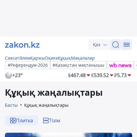
Қаз
Саясат
Әлем
Қаржы
Оқиға
Құқық
Мақалалар
#Референдум-2026
#Қазақстан мақтанышы
+23°
$
467.48
€
539.52
₽
5.73
Құқық жаңалықтары
Басты
Құқық жаңалықтары
Плитка
Тізім