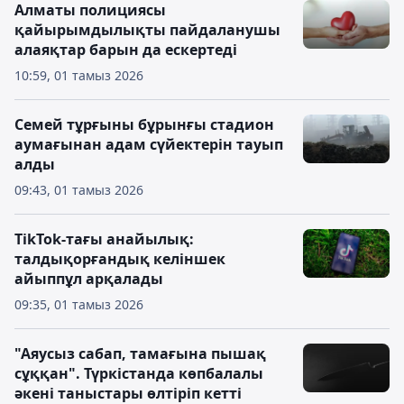
Алматы полициясы
қайырымдылықты пайдаланушы
алаяқтар барын да ескертеді
10:59, 01 тамыз 2026
Семей тұрғыны бұрынғы стадион
аумағынан адам сүйектерін тауып
алды
09:43, 01 тамыз 2026
TikTok-тағы анайылық:
талдықорғандық келіншек
айыппұл арқалады
09:35, 01 тамыз 2026
"Аяусыз сабап, тамағына пышақ
сұққан". Түркістанда көпбалалы
әкені таныстары өлтіріп кетті