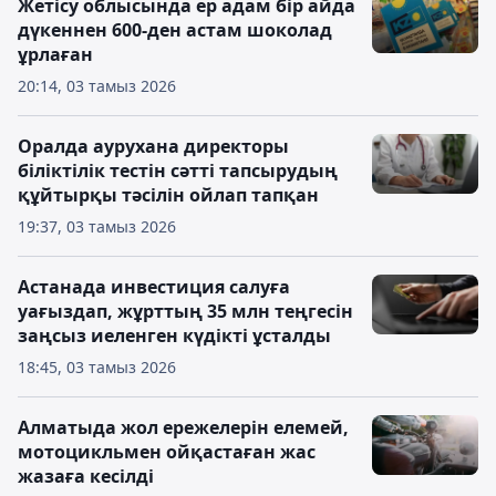
Жетісу облысында ер адам бір айда
дүкеннен 600-ден астам шоколад
ұрлаған
20:14, 03 тамыз 2026
Оралда аурухана директоры
біліктілік тестін сәтті тапсырудың
құйтырқы тәсілін ойлап тапқан
19:37, 03 тамыз 2026
Астанада инвестиция салуға
уағыздап, жұрттың 35 млн теңгесін
заңсыз иеленген күдікті ұсталды
18:45, 03 тамыз 2026
Алматыда жол ережелерін елемей,
мотоцикльмен ойқастаған жас
жазаға кесілді