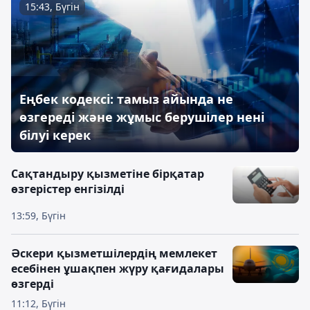
15:43, Бүгін
Еңбек кодексі: тамыз айында не
өзгереді және жұмыс берушілер нені
білуі керек
Сақтандыру қызметіне бірқатар
өзгерістер енгізілді
13:59, Бүгін
Әскери қызметшілердің мемлекет
есебінен ұшақпен жүру қағидалары
өзгерді
11:12, Бүгін