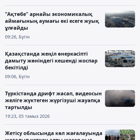
"Ақтөбе" арнайы экономикалық
аймағының аумағы екі есеге жуық
ұлғайды
09:26, Бүгін
Қазақстанда жеңіл өнеркәсіпті
дамыту жөніндегі кешенді жоспар
бекітілді
09:06, Бүгін
Түркістанда дрифт жасап, видеосын
желіге жүктеген жүргізуші жауапқа
тартылды
19:23, 05 тамыз 2026
Жетісу облысында көл жағалауында