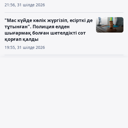
21:56, 31 шілде 2026
"Мас күйде көлік жүргізіп, есірткі де
тұтынған". Полиция елден
шығармақ болған шетелдікті сот
қорғап қалды
19:55, 31 шілде 2026
Банктерден несие алып, 16 млн
теңгеден аса қарызға батқан
Русский язык
мұғалім сотқа жүгінді
Қазақ тілі
19:37, 31 шілде 2026
Абай облысында полиция сегіз рет
ереже бұзған кортеж
жүргізушілерінің жолын кесті
18:40, 31 шілде 2026