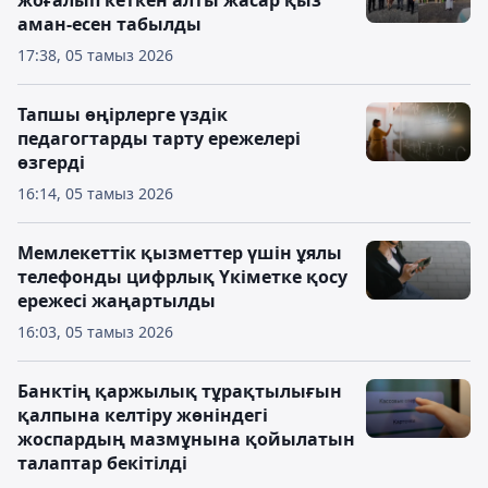
жоғалып кеткен алты жасар қыз
аман-есен табылды
17:38, 05 тамыз 2026
Тапшы өңірлерге үздік
педагогтарды тарту ережелері
өзгерді
16:14, 05 тамыз 2026
Мемлекеттік қызметтер үшін ұялы
телефонды цифрлық Үкіметке қосу
ережесі жаңартылды
16:03, 05 тамыз 2026
Банктің қаржылық тұрақтылығын
қалпына келтіру жөніндегі
жоспардың мазмұнына қойылатын
талаптар бекітілді