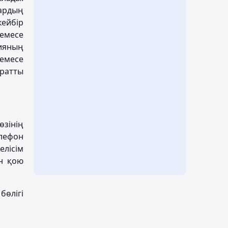
лардың
ейбір
емесе
нияның
емесе
аратты
өзінің
елефон
елісім
ін қою
өлігі