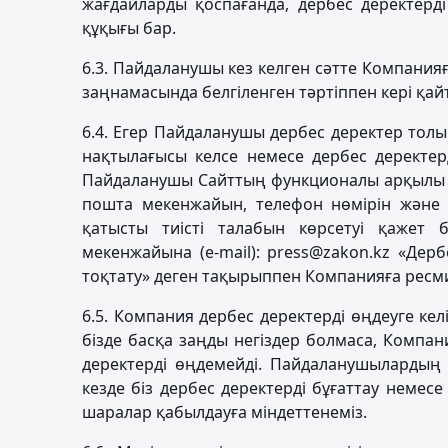
жағдайларды қоспағанда, дербес деректерді
құқығы бар.
6.3. Пайдаланушы кез келген сәтте Компания
заңнамасында белгіленген тәртіппен кері қай
6.4. Егер Пайдаланушы дербес деректер толы
нақтылағысы келсе немесе дербес деректерд
Пайдаланушы Сайттың функционалы арқылы нем
пошта мекенжайын, телефон нөмірін және 
қатысты тиісті талабын көрсетуі қажет
мекенжайына (e-mail): press@zakon.kz «Дерб
тоқтату» деген тақырыппен Компанияға ресми 
6.5. Компания дербес деректерді өңдеуге кел
бізде басқа заңды негіздер болмаса, Компа
деректерді өңдемейді. Пайдаланушылардың 
кезде біз дербес деректерді бұғаттау немес
шаралар қабылдауға міндеттенеміз.