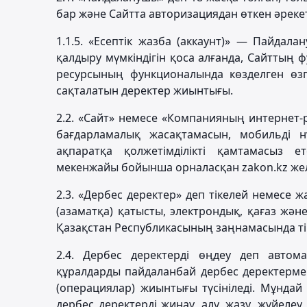
бар және Сайтта авторизациядан өткен әрекетке
1.1.5. «Есептік жазба (аккаунт)» — Пайдал
қалдыру мүмкіндігін қоса алғанда, Сайттың
ресурсының функционалында көзделген өзге
сақталатын деректер жиынтығы.
2.2. «Сайт» немесе «Компанияның интернет-р
бағдарламалық жасақтамасын, мобильді 
ақпаратқа қолжетімділікті қамтамасыз ет
мекенжайы бойынша орналасқан zakon.kz желі
2.3. «Дербес деректер» деп тікелей немесе 
(азаматқа) қатысты, электрондық, қағаз жән
Қазақстан Республикасының заңнамасында тіке
2.4. Дербес деректерді өңдеу деп авто
құралдарды пайдаланбай дербес деректермен
(операциялар) жиынтығы түсініледі. Мұндай
дербес деректерді жинау, алу, жазу, жүйелеу,