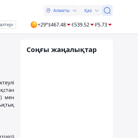
Алматы
Қаз
+29°
$
467.48
€
539.52
₽
5.73
алтері
Соңғы жаңалықтар
ктеулі
ақстан
я) мен
қықтық
ілігі)