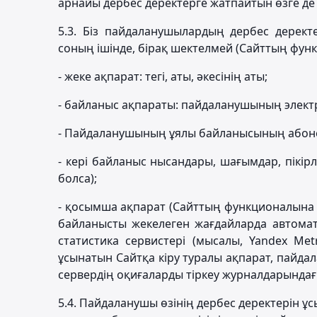
арнайы дербес деректерге жатпайтын өзге де 
5.3. Біз пайдаланушылардың дербес дерект
соның ішінде, бірақ шектелмей (Сайттың фун
- жеке ақпарат: тегі, аты, әкесінің аты;
- байланыс ақпараты: пайдаланушының элек
- Пайдаланушының ұялы байланысының абонен
- кері байланыс нысандары, шағымдар, пікір
болса);
- қосымша ақпарат (Сайттың функционалына 
байланысты жекелеген жағдайларда автоматт
статистика сервистері (мысалы, Yandex Met
ұсынатын Сайтқа кіру туралы ақпарат, пайда
сервердің оқиғаларды тіркеу журналдарындағы
5.4. Пайдаланушы өзінің дербес деректерін 