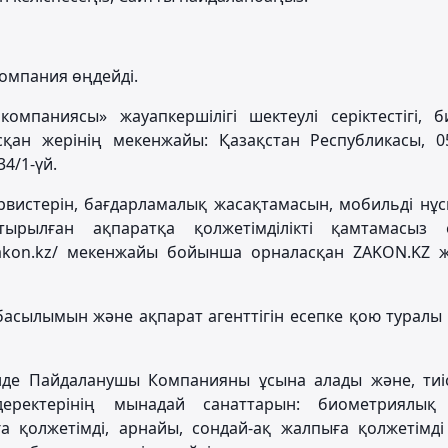
омпания өңдейді.
паниясы» жауапкершілігі шектеулі серіктестігі, б
асқан жерінің мекенжайы: Қазақстан Республикасы, 0
34/1-үй.
ервистерін, бағдарламалық жасақтамасын, мобильді нұ
рылған ақпаратқа қолжетімділікті қамтамасыз е
akon.kz/ мекенжайы бойынша орналасқан ZAKON.KZ ж
 басылымын және ақпарат агенттігін есепке қою туралы 
нде Пайдаланушы Компанияны ұсына алады және, тиі
еректерінің мынадай санаттарын: биометриялық
ға қолжетімді, арнайы, сондай-ақ жалпыға қолжетімд