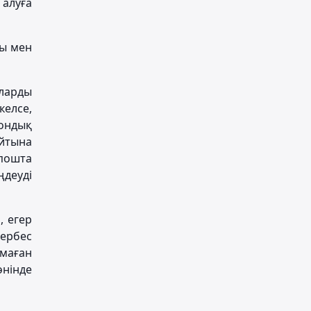
 алуға
ты мен
оларды
келсе,
рондық
йтына
пошта
ңдеуді
, егер
дербес
лмаған
өнінде