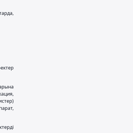
тарда,
ректер
ларына
кация,
истер)
парат,
ктерді