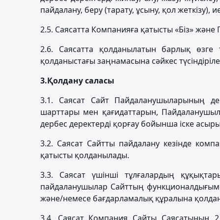
пайдалану, беру (тарату, ұсыну, қол жеткізу), и
2.5. Саясатта Компанияға қатысты «Біз» және
2.6. Саясатта қолданылатын барлық өзге
қолданыстағы заңнамасына сәйкес түсіндіріле
3.
Қолдану саласы
3.1. Саясат Сайт Пайдаланушыларының дер
шарттары мен қағидаттарын, Пайдаланушыл
дербес деректерді қорғау бойынша іске асыр
3.2. Саясат Сайтты пайдалану кезінде ком
қатысты қолданылады.
3.3. Саясат үшінші тұлғалардың құқықтар
пайдаланушылар Сайттың функционалдығымен
және/немесе бағдарламалық құралына қолда
3.4. Саясат Компания Сайты Саясатының 2.