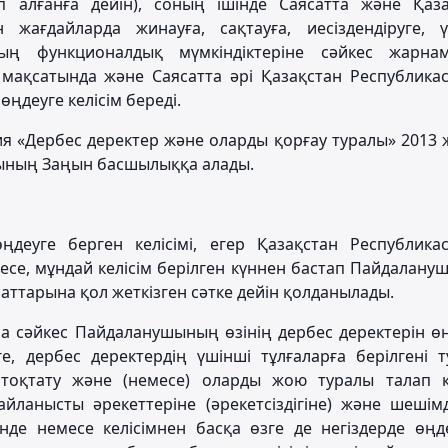
п алғанға дейін), соның ішінде Саясатта және Қаз
жағдайларда жинауға, сақтауға, иесіздендіруге, ү
тың функционалдық мүмкіндіктеріне сәйкес жарнам
 мақсатында және Саясатта әрі Қазақстан Республик
ңдеуге келісім береді.
ния «Дербес деректер және оларды қорғау туралы» 2013
сының Заңын басшылыққа алады.
ңдеуге берген келісімі, егер Қазақстан Республика
се, мұндай келісім берілген күннен бастап Пайдалан
саттарына қол жеткізген сәтке дейін қолданылады.
а сәйкес Пайдаланушының өзінің дербес деректерін ө
ге, дербес деректердің үшінші тұлғаларға берілгені 
і тоқтату және (немесе) оларды жою туралы талап қ
йланысты әрекеттеріне (әрекетсіздігіне) және шешім
нде немесе келісімнен басқа өзге де негіздерде өңд