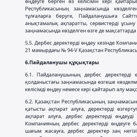
өңдеуге берген өз келісімін кері қайтары
Республикасының заңнамасында көзделген 
тұлғаларға беруге, Пайдаланушыға Сайт
анықтамалық ақпаратты, сервистерді ұсыну
заңнамасында көзделген өзге де мақсаттарда ө
5.5. Дербес деректерді өңдеу кезінде Компа
21 мамырдағы № 94-V Қазақстан Республика
6.
Пайдаланушы құқықтары
6.1. Пайдаланушының дербес деректерді ө
қолданыстағы заңнамасында өзгеше көзделме
келісімді өңдеу немесе кері қайтарып алу мақ
6.2. Қазақстан Республикасының заңнамасын
қатысты ақпарат алуға, деректерді өзгерту
ақпарат алуға, дербес деректерді өңдеуд
Компанияның дербес деректерді өңдеуге ба
шағым жасауға, дербес деректер заң негізі