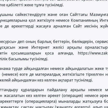
 қабілетті жеке тұлға түсініледі.
анушыны сәйкестендіруге және оған Сайттағы Мазмұнға
 функцияларына қол жеткізуге немесе Компанияның Инт
 де әрекеттерді жасауға арналған Сайт иесінің жүй
есурсы» деп оның барлық беттерін, бөлімдерін, сервис
нұсқасын және Интернет желісі арқылы орналастыр
етін қосымшаларын қоса алғанда, https://www.zako
лік басылымы түсініледі.
жанама түрде айқындалған немесе айқындалатын жеке т
е (немесе) өзге де материалдық жеткізгіште тіркелген 
лей айқындалған кез келген ақпарат түсініледі.
маттандыру құралдарын пайдалану арқылы немесе м
 жасалатын кез келген әрекет (операция) немесе әре
 әрекеттерге (операцияларға) мыналарды жатқызуға б
 жинақтау, сақтау, нақтылау (жаңарту, өзгерту), алып ш