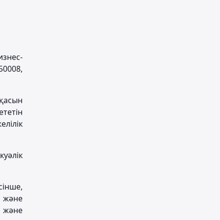
изнес-
50008,
сқасын
тетін
елілік
куәлік
сінше,
 және
і және