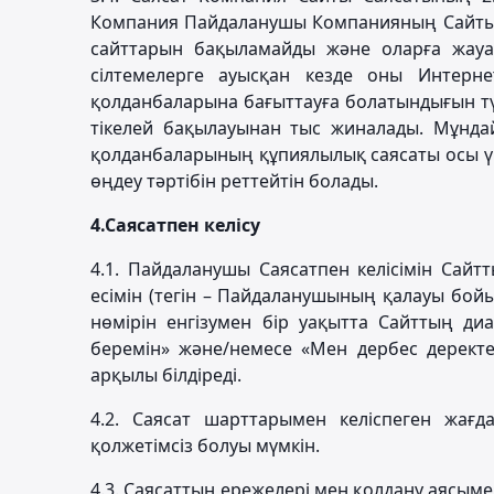
Компания Пайдаланушы Компанияның Сайтынд
сайттарын бақыламайды және оларға жауа
сілтемелерге ауысқан кезде оны Интерне
қолданбаларына бағыттауға болатындығын т
тікелей бақылауынан тыс жиналады. Мұнда
қолданбаларының құпиялылық саясаты осы ү
өңдеу тәртібін реттейтін болады.
4.
Саясатпен келісу
4.1. Пайдаланушы Саясатпен келісімін Сайт
есімін (тегін – Пайдаланушының қалауы бой
нөмірін енгізумен бір уақытта Сайттың диа
беремін» және/немесе «Мен дербес деректер
арқылы білдіреді.
4.2. Саясат шарттарымен келіспеген жағ
қолжетімсіз болуы мүмкін.
4.3. Саясаттың ережелері мен қолдану аясыме