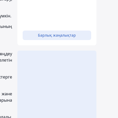
үмкін.
сының
Барлық жаңалықтар
өңдеу
летін
ктерге
 және
ларына
ылады.