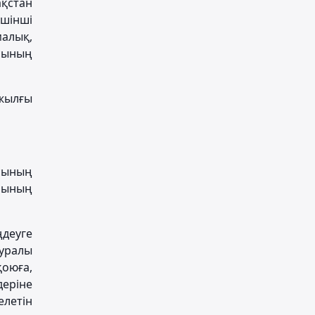
ақстан
шінші
алық,
асының
 жылғы
сының
ушының
ңдеуге
туралы
оюға,
деріне
елетін