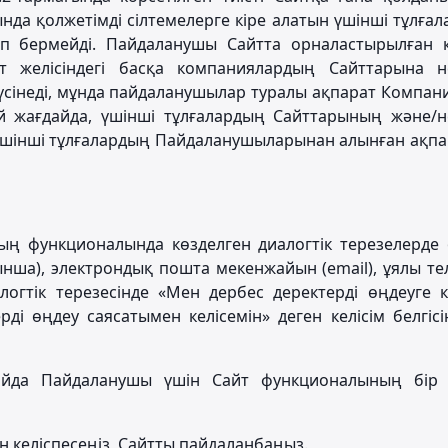
а қолжетімді сілтемелерге кіре алатын үшінші тұлға
п бермейді. Пайдаланушы Сайтта орналастырылған к
т желісіндегі басқа компаниялардың Сайттарына н
үсінеді, мұнда пайдаланушылар туралы ақпарат Компа
й жағдайда, үшінші тұлғалардың Сайттарының және/н
шінші тұлғалардың Пайдаланушыларынан алынған ақп
тың функционалында көзделген диалогтік терезелерде 
ынша), электрондық пошта мекенжайын (email), ұялы т
логтік терезесінде «Мен дербес деректерді өңдеуге к
ді өңдеу саясатымен келісемін» деген келісім белгіс
дайда Пайдаланушы үшін Сайт функционалының бір б
н келіспесеңіз, Сайтты пайдаланбаңыз.