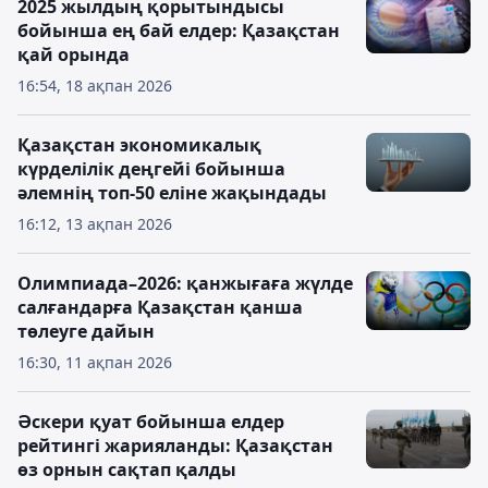
2025 жылдың қорытындысы
бойынша ең бай елдер: Қазақстан
қай орында
16:54, 18 ақпан 2026
Қазақстан экономикалық
күрделілік деңгейі бойынша
әлемнің топ-50 еліне жақындады
16:12, 13 ақпан 2026
Олимпиада–2026: қанжығаға жүлде
салғандарға Қазақстан қанша
төлеуге дайын
16:30, 11 ақпан 2026
Әскери қуат бойынша елдер
рейтингі жарияланды: Қазақстан
өз орнын сақтап қалды