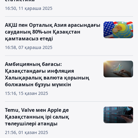
16:50, 11 қараша 2025
АҚШ пен Орталық Азия арасындағы
сауданың 80%-ын Қазақстан
қамтамасыз етеді
16:58, 07 қараша 2025
Амбицияның бағасы:
Қазақстандағы инфляция
Халықаралық валюта қорының
болжамын бұзуы мүмкін
15:16, 15 қазан 2025
Temu, Valve мен Apple де
Қазақстанның ірі салық
төлеушілері атанды
21:56, 01 қазан 2025