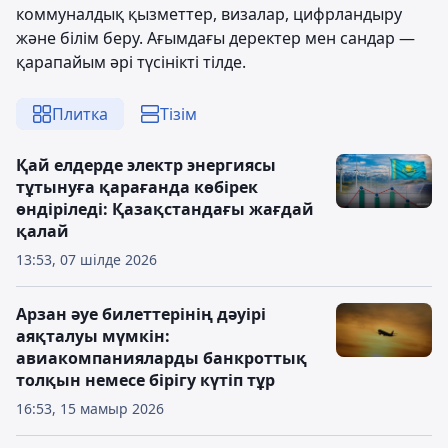
коммуналдық қызметтер, визалар, цифрландыру
және білім беру. Ағымдағы деректер мен сандар —
қарапайым әрі түсінікті тілде.
Плитка
Тізім
Қай елдерде электр энергиясы
тұтынуға қарағанда көбірек
өндіріледі: Қазақстандағы жағдай
қалай
13:53, 07 шілде 2026
Арзан әуе билеттерінің дәуірі
аяқталуы мүмкін:
авиакомпанияларды банкроттық
толқын немесе бірігу күтіп тұр
16:53, 15 мамыр 2026