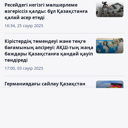
Ресейдегі негізгі мөлшерлеме
өзгеріссіз қалды: бұл Қазақстанға
қалай әсер етеді
16:34, 25 сәуір 2025
Кірістердің төмендеуі және теңге
бағамының әлсіреуі: АҚШ-тың жаңа
баждары Қазақстанға қандай қауіп
төндіреді
17:00, 03 сәуір 2025
Германиядағы сайлау Қазақстан
экономикасына қалай әсер етеді
Русский язык
16:58, 24 ақпан 2025
Қазақ тілі
Дүниежүзілік банк: 2026 жылы
Қазақстандағы инфляция 6%-ға