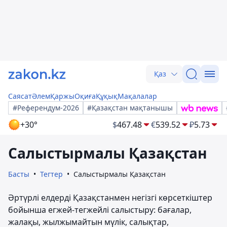
Қаз
Саясат
Әлем
Қаржы
Оқиға
Құқық
Мақалалар
#Референдум-2026
#Қазақстан мақтанышы
+30°
$
467.48
€
539.52
₽
5.73
Салыстырмалы Қазақстан
Басты
Тегтер
Салыстырмалы Қазақстан
Әртүрлі елдерді Қазақстанмен негізгі көрсеткіштер
бойынша егжей-тегжейлі салыстыру: бағалар,
жалақы, жылжымайтын мүлік, салықтар,